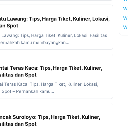
W
Wi
u Lawang: Tips, Harga Tiket, Kuliner, Lokasi,
dan Spot
Wi
Lawang: Tips, Harga Tiket, Kuliner, Lokasi, Fasilitas
 Pernahkah kamu membayangkan…
tai Teras Kaca: Tips, Harga Tiket, Kuliner,
silitas dan Spot
i Teras Kaca: Tips, Harga Tiket, Kuliner, Lokasi,
an Spot – Pernahkah kamu…
cak Suroloyo: Tips, Harga Tiket, Kuliner,
silitas dan Spot