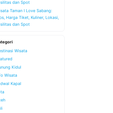
silitas dan Spot
sata Taman I Love Sabang:
ps, Harga Tiket, Kuliner, Lokasi,
silitas dan Spot
tegori
stinasi Wisata
atured
nung Kidul
fo Wisata
dwal Kapal
ta
ceh
li