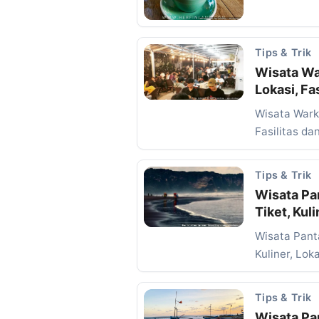
Tips & Trik
Wisata War
Lokasi, Fa
Wisata Warko
Fasilitas da
Tips & Trik
Wisata Pa
Tiket, Kuli
Wisata Pant
Kuliner, Lok
Tips & Trik
Wisata Pan