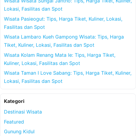
Wisata Wisata Sungai Jantho: Tips, Harga Tiket, Kuliner,
Lokasi, Fasilitas dan Spot
Wisata Pasieogut: Tips, Harga Tiket, Kuliner, Lokasi,
Fasilitas dan Spot
Wisata Lambaro Kueh Gampong Wisata: Tips, Harga
Tiket, Kuliner, Lokasi, Fasilitas dan Spot
Wisata Kolam Renang Mata Ie: Tips, Harga Tiket,
Kuliner, Lokasi, Fasilitas dan Spot
Wisata Taman I Love Sabang: Tips, Harga Tiket, Kuliner,
Lokasi, Fasilitas dan Spot
Kategori
Destinasi Wisata
Featured
Gunung Kidul