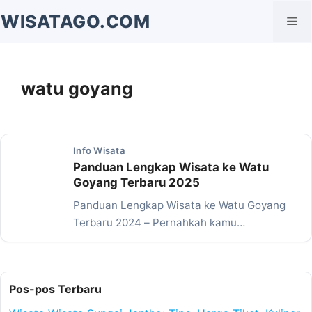
Langsung
WISATAGO.COM
Me
ke
isi
watu goyang
Info Wisata
Panduan Lengkap Wisata ke Watu
Goyang Terbaru 2025
Panduan Lengkap Wisata ke Watu Goyang
Terbaru 2024 – Pernahkah kamu
membayangkan berdiri di atas…
Pos-pos Terbaru