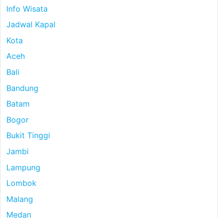
Info Wisata
Jadwal Kapal
Kota
Aceh
Bali
Bandung
Batam
Bogor
Bukit Tinggi
Jambi
Lampung
Lombok
Malang
Medan