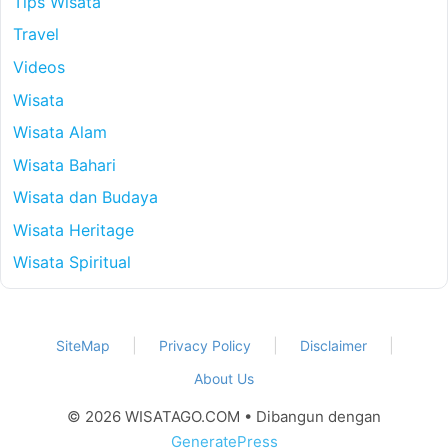
Tips Wisata
Travel
Videos
Wisata
Wisata Alam
Wisata Bahari
Wisata dan Budaya
Wisata Heritage
Wisata Spiritual
SiteMap
Privacy Policy
Disclaimer
About Us
© 2026 WISATAGO.COM
• Dibangun dengan
GeneratePress