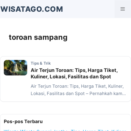
Langsung
WISATAGO.COM
Me
ke
isi
toroan sampang
Tips & Trik
Air Terjun Toroan: Tips, Harga Tiket,
Kuliner, Lokasi, Fasilitas dan Spot
Air Terjun Toroan: Tips, Harga Tiket, Kuliner,
Lokasi, Fasilitas dan Spot – Pernahkah kamu
membayangkan…
Pos-pos Terbaru