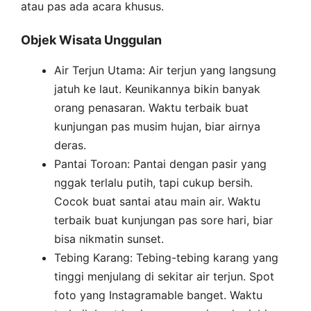
atau pas ada acara khusus.
Objek Wisata Unggulan
Air Terjun Utama: Air terjun yang langsung
jatuh ke laut. Keunikannya bikin banyak
orang penasaran. Waktu terbaik buat
kunjungan pas musim hujan, biar airnya
deras.
Pantai Toroan: Pantai dengan pasir yang
nggak terlalu putih, tapi cukup bersih.
Cocok buat santai atau main air. Waktu
terbaik buat kunjungan pas sore hari, biar
bisa nikmatin sunset.
Tebing Karang: Tebing-tebing karang yang
tinggi menjulang di sekitar air terjun. Spot
foto yang Instagramable banget. Waktu