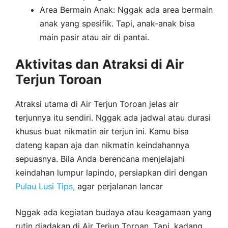
Area Bermain Anak: Nggak ada area bermain
anak yang spesifik. Tapi, anak-anak bisa
main pasir atau air di pantai.
Aktivitas dan Atraksi di Air
Terjun Toroan
Atraksi utama di Air Terjun Toroan jelas air
terjunnya itu sendiri. Nggak ada jadwal atau durasi
khusus buat nikmatin air terjun ini. Kamu bisa
dateng kapan aja dan nikmatin keindahannya
sepuasnya. Bila Anda berencana menjelajahi
keindahan lumpur lapindo, persiapkan diri dengan
Pulau Lusi Tips,
agar perjalanan lancar
Nggak ada kegiatan budaya atau keagamaan yang
rutin diadakan di Air Terjun Toroan. Tapi, kadang