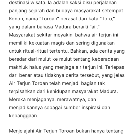
destinasi wisata. Ia adalah saksi bisu perjalanan
panjang sejarah dan budaya masyarakat setempat.
Konon, nama “Toroan” berasal dari kata “Toro,”
yang dalam bahasa Madura berarti “air.”
Masyarakat sekitar meyakini bahwa air terjun ini
memiliki kekuatan magis dan sering digunakan
untuk ritual-ritual tertentu. Bahkan, ada cerita yang
beredar dari mulut ke mulut tentang keberadaan
makhluk halus yang menjaga air terjun ini. Terlepas
dari benar atau tidaknya cerita tersebut, yang jelas
Air Terjun Toroan telah menjadi bagian tak
terpisahkan dari kehidupan masyarakat Madura.
Mereka menjaganya, merawatnya, dan
menjadikannya sebagai sumber inspirasi dan
kebanggaan.
Menjelajahi Air Terjun Toroan bukan hanya tentang