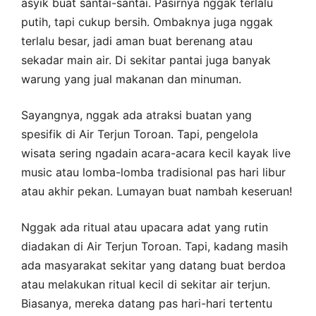
asyik buat santai-santai. Pasirnya nggak terlalu
putih, tapi cukup bersih. Ombaknya juga nggak
terlalu besar, jadi aman buat berenang atau
sekadar main air. Di sekitar pantai juga banyak
warung yang jual makanan dan minuman.
Sayangnya, nggak ada atraksi buatan yang
spesifik di Air Terjun Toroan. Tapi, pengelola
wisata sering ngadain acara-acara kecil kayak live
music atau lomba-lomba tradisional pas hari libur
atau akhir pekan. Lumayan buat nambah keseruan!
Nggak ada ritual atau upacara adat yang rutin
diadakan di Air Terjun Toroan. Tapi, kadang masih
ada masyarakat sekitar yang datang buat berdoa
atau melakukan ritual kecil di sekitar air terjun.
Biasanya, mereka datang pas hari-hari tertentu