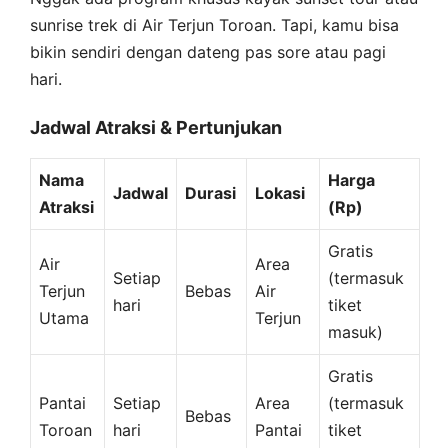
sunrise trek di Air Terjun Toroan. Tapi, kamu bisa
bikin sendiri dengan dateng pas sore atau pagi
hari.
Jadwal Atraksi & Pertunjukan
Nama
Harga
Jadwal
Durasi
Lokasi
Atraksi
(Rp)
Gratis
Air
Area
Setiap
(termasuk
Terjun
Bebas
Air
hari
tiket
Utama
Terjun
masuk)
Gratis
Pantai
Setiap
Area
(termasuk
Bebas
Toroan
hari
Pantai
tiket