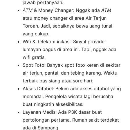
jawab pertanyaan.
ATM
& Money Changer: Nggak ada
ATM
atau money changer di area Air Terjun
Toroan. Jadi, sebaiknya bawa uang tunai
yang cukup.
Wifi & Telekomunikasi: Sinyal provider
lumayan bagus di area ini. Tapi, nggak ada
wifi gratis.
Spot Foto: Banyak spot foto keren di sekitar
air terjun, pantai, dan tebing karang. Waktu
terbaik pas siang atau sore hari.
Akses Difabel: Belum ada akses difabel yang
memadai. Pengelola wisata lagi berusaha
buat ningkatin aksesibilitas.
Layanan Medis: Ada P3K dasar buat
pertolongan pertama. Rumah sakit terdekat
ada di Sampang.