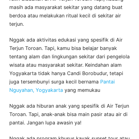
masih ada masyarakat sekitar yang datang buat
berdoa atau melakukan ritual kecil di sekitar air
terjun.
Nggak ada aktivitas edukasi yang spesifik di Air
Terjun Toroan. Tapi, kamu bisa belajar banyak
tentang alam dan lingkungan sekitar dari pengelola
wisata atau masyarakat sekitar. Keindahan alam
Yogyakarta tidak hanya Candi Borobudur, tetapi
juga tersembunyi surga kecil bernama
Pantai
Nguyahan, Yogyakarta
yang memukau
Nggak ada hiburan anak yang spesifik di Air Terjun
Toroan. Tapi, anak-anak bisa main pasir atau air di
pantai. Jangan lupa awasin ya!
Nggak ada program khusus kayak sunset tour atau