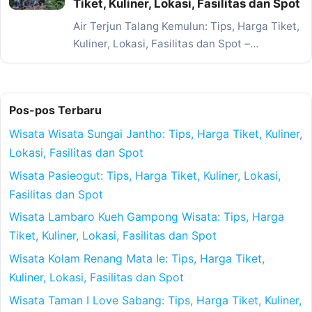
Tiket, Kuliner, Lokasi, Fasilitas dan Spot
Air Terjun Talang Kemulun: Tips, Harga Tiket,
Kuliner, Lokasi, Fasilitas dan Spot –
Pernahkah kamu…
Pos-pos Terbaru
Wisata Wisata Sungai Jantho: Tips, Harga Tiket, Kuliner,
Lokasi, Fasilitas dan Spot
Wisata Pasieogut: Tips, Harga Tiket, Kuliner, Lokasi,
Fasilitas dan Spot
Wisata Lambaro Kueh Gampong Wisata: Tips, Harga
Tiket, Kuliner, Lokasi, Fasilitas dan Spot
Wisata Kolam Renang Mata Ie: Tips, Harga Tiket,
Kuliner, Lokasi, Fasilitas dan Spot
Wisata Taman I Love Sabang: Tips, Harga Tiket, Kuliner,