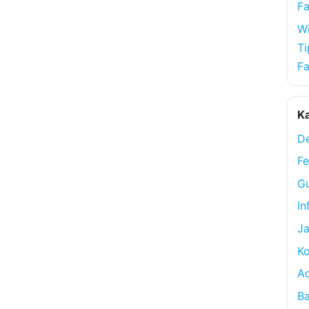
Fa
Wi
Ti
Fa
Ka
De
Fe
Gu
In
Ja
Ko
A
Ba