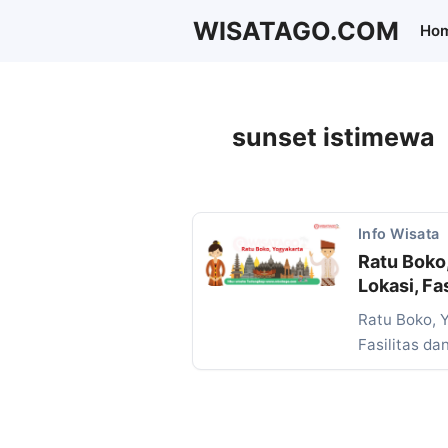
Langsung
WISATAGO.COM
Ho
ke
isi
sunset istimewa
Info Wisata
Ratu Boko,
Lokasi, Fa
Ratu Boko, Y
Fasilitas d