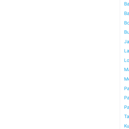
B
B
B
Bu
J
L
L
M
M
Pa
P
P
Ta
Ku