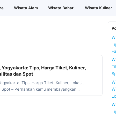
me
Wisata Alam
Wisata Bahari
Wisata Kuliner
P
Wi
Ti
Fa
Wi
Ti
 Yogyakarta: Tips, Harga Tiket, Kuliner,
S
silitas dan Spot
W
ogyakarta: Tips, Harga Tiket, Kuliner, Lokasi,
Wi
an Spot – Pernahkah kamu membayangkan…
Lo
Wi
Ti