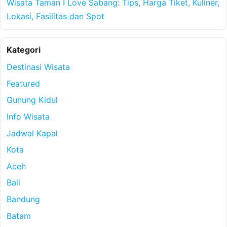
Wisata Taman I Love Sabang: Tips, Harga Tiket, Kuliner,
Lokasi, Fasilitas dan Spot
Kategori
Destinasi Wisata
Featured
Gunung Kidul
Info Wisata
Jadwal Kapal
Kota
Aceh
Bali
Bandung
Batam