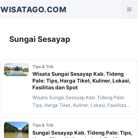
Langsung
WISATAGO.COM
Me
ke
isi
Sungai Sesayap
Tips & Trik
Wisata Sungai Sesayap Kab. Tideng
Pale: Tips, Harga Tiket, Kuliner, Lokasi,
Fasilitas dan Spot
Wisata Sungai Sesayap Kab. Tideng Pale:
Tips, Harga Tiket, Kuliner, Lokasi, Fasilitas
dan Spot -…
Tips & Trik
Sungai Sesayap Kab. Tideng Pale: Tips,