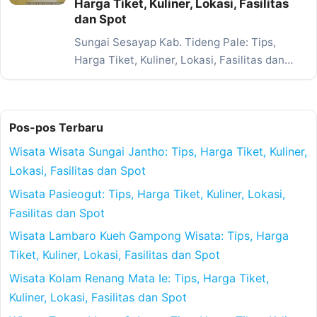
Harga Tiket, Kuliner, Lokasi, Fasilitas
dan Spot
Sungai Sesayap Kab. Tideng Pale: Tips,
Harga Tiket, Kuliner, Lokasi, Fasilitas dan
Spot – Pernahkah…
Pos-pos Terbaru
Wisata Wisata Sungai Jantho: Tips, Harga Tiket, Kuliner,
Lokasi, Fasilitas dan Spot
Wisata Pasieogut: Tips, Harga Tiket, Kuliner, Lokasi,
Fasilitas dan Spot
Wisata Lambaro Kueh Gampong Wisata: Tips, Harga
Tiket, Kuliner, Lokasi, Fasilitas dan Spot
Wisata Kolam Renang Mata Ie: Tips, Harga Tiket,
Kuliner, Lokasi, Fasilitas dan Spot