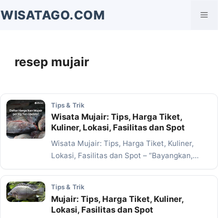
Langsung
WISATAGO.COM
Me
ke
isi
resep mujair
Tips & Trik
Wisata Mujair: Tips, Harga Tiket,
Kuliner, Lokasi, Fasilitas dan Spot
Wisata Mujair: Tips, Harga Tiket, Kuliner,
Lokasi, Fasilitas dan Spot – “Bayangkan,
Sobat, ikan seenak…
Tips & Trik
Mujair: Tips, Harga Tiket, Kuliner,
Lokasi, Fasilitas dan Spot