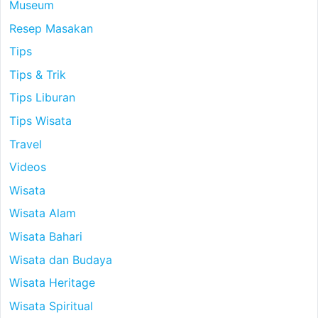
Museum
Resep Masakan
Tips
Tips & Trik
Tips Liburan
Tips Wisata
Travel
Videos
Wisata
Wisata Alam
Wisata Bahari
Wisata dan Budaya
Wisata Heritage
Wisata Spiritual