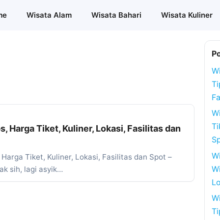
me
Wisata Alam
Wisata Bahari
Wisata Kuliner
P
Wi
Ti
Fa
Wi
Ti
s, Harga Tiket, Kuliner, Lokasi, Fasilitas dan
S
W
 Harga Tiket, Kuliner, Lokasi, Fasilitas dan Spot –
Wi
k sih, lagi asyik…
Lo
Wi
Ti