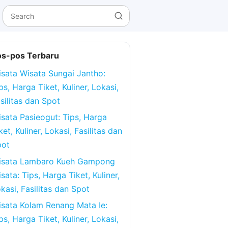
os-pos Terbaru
sata Wisata Sungai Jantho:
ps, Harga Tiket, Kuliner, Lokasi,
silitas dan Spot
sata Pasieogut: Tips, Harga
ket, Kuliner, Lokasi, Fasilitas dan
pot
isata Lambaro Kueh Gampong
sata: Tips, Harga Tiket, Kuliner,
kasi, Fasilitas dan Spot
sata Kolam Renang Mata Ie:
ps, Harga Tiket, Kuliner, Lokasi,