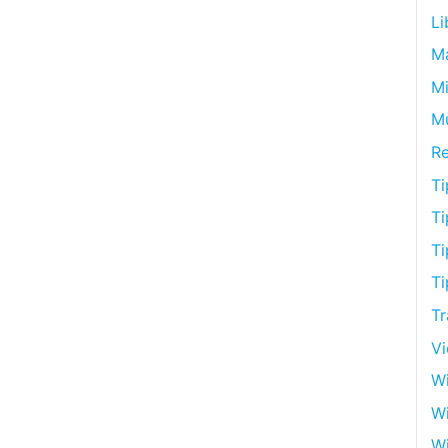
Li
M
Mi
M
R
Ti
Ti
Ti
Ti
Tr
V
Wi
W
Wi