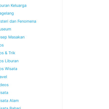
buran Keluarga
agelang
steri dan Fenomena
useum
esep Masakan
ps
ps & Trik
ps Liburan
ps Wisata
avel
ideos
sata
isata Alam
sata Bahari