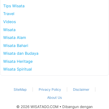
Tips Wisata
Travel
Videos
Wisata
Wisata Alam
Wisata Bahari
Wisata dan Budaya
Wisata Heritage
Wisata Spiritual
SiteMap
Privacy Policy
Disclaimer
About Us
© 2026 WISATAGO.COM
• Dibangun dengan