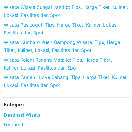
Wisata Wisata Sungai Jantho: Tips, Harga Tiket, Kuliner,
Lokasi, Fasilitas dan Spot
Wisata Pasieogut: Tips, Harga Tiket, Kuliner, Lokasi,
Fasilitas dan Spot
Wisata Lambaro Kueh Gampong Wisata: Tips, Harga
Tiket, Kuliner, Lokasi, Fasilitas dan Spot
Wisata Kolam Renang Mata Ie: Tips, Harga Tiket,
Kuliner, Lokasi, Fasilitas dan Spot
Wisata Taman I Love Sabang: Tips, Harga Tiket, Kuliner,
Lokasi, Fasilitas dan Spot
Kategori
Destinasi Wisata
Featured