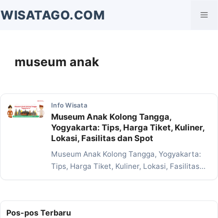
Langsung
WISATAGO.COM
Me
ke
isi
museum anak
Info Wisata
Museum Anak Kolong Tangga,
Yogyakarta: Tips, Harga Tiket, Kuliner,
Lokasi, Fasilitas dan Spot
Museum Anak Kolong Tangga, Yogyakarta:
Tips, Harga Tiket, Kuliner, Lokasi, Fasilitas
dan Spot – Pernah…
Pos-pos Terbaru