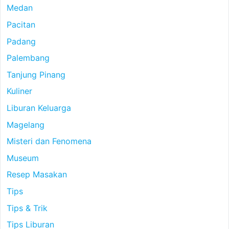
Medan
Pacitan
Padang
Palembang
Tanjung Pinang
Kuliner
Liburan Keluarga
Magelang
Misteri dan Fenomena
Museum
Resep Masakan
Tips
Tips & Trik
Tips Liburan