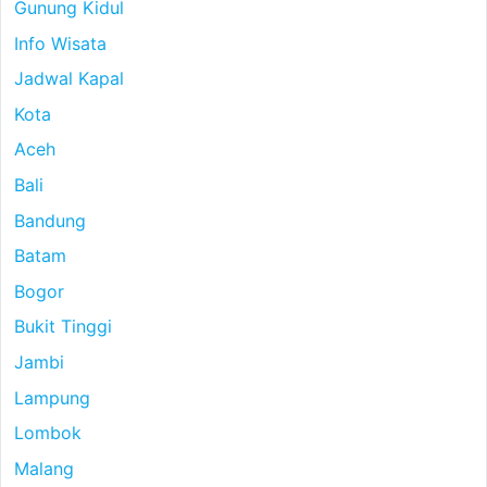
Gunung Kidul
Info Wisata
Jadwal Kapal
Kota
Aceh
Bali
Bandung
Batam
Bogor
Bukit Tinggi
Jambi
Lampung
Lombok
Malang