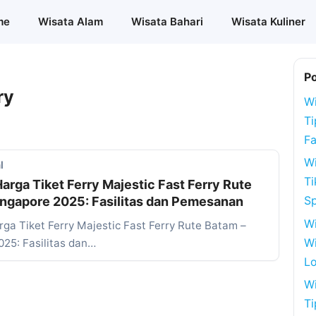
me
Wisata Alam
Wisata Bahari
Wisata Kuliner
P
ry
Wi
Ti
Fa
Wi
l
Ti
arga Tiket Ferry Majestic Fast Ferry Rute
S
ingapore 2025: Fasilitas dan Pemesanan
W
ga Tiket Ferry Majestic Fast Ferry Rute Batam –
Wi
025: Fasilitas dan…
Lo
Wi
Ti