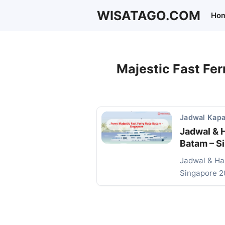
Langsung
WISATAGO.COM
Ho
ke
isi
Majestic Fast Fer
Jadwal Kapa
Jadwal & H
Batam – S
Jadwal & Har
Singapore 2