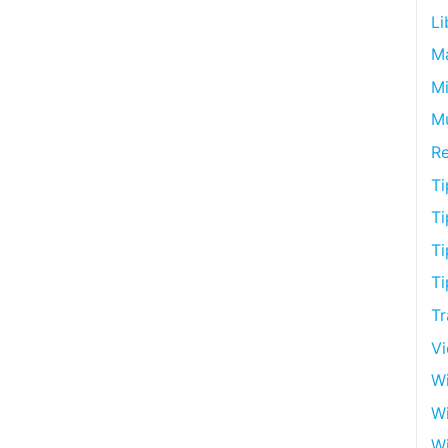
Li
M
Mi
M
R
Ti
Ti
Ti
Ti
Tr
V
Wi
W
Wi