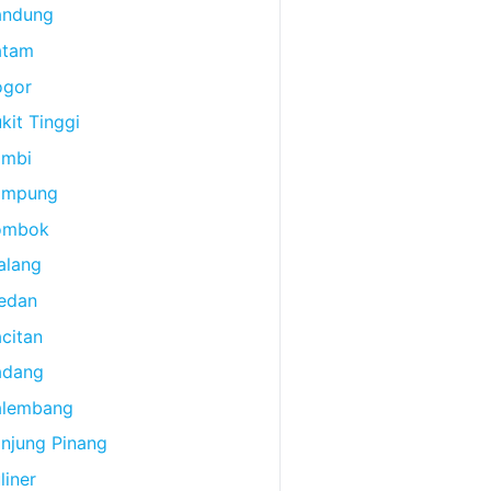
andung
atam
ogor
kit Tinggi
ambi
ampung
ombok
alang
edan
citan
adang
alembang
njung Pinang
liner