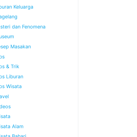
buran Keluarga
agelang
steri dan Fenomena
useum
esep Masakan
ps
ps & Trik
ps Liburan
ps Wisata
avel
ideos
sata
isata Alam
sata Bahari