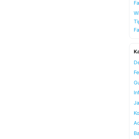
Fa
Wi
Ti
Fa
Ka
De
Fe
Gu
In
Ja
Ko
A
Ba