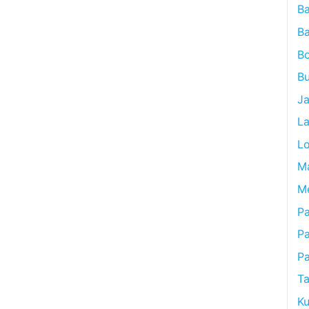
B
B
B
Bu
J
L
L
M
M
Pa
P
P
Ta
Ku