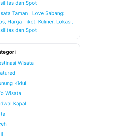
silitas dan Spot
sata Taman I Love Sabang:
ps, Harga Tiket, Kuliner, Lokasi,
silitas dan Spot
tegori
stinasi Wisata
atured
nung Kidul
fo Wisata
dwal Kapal
ta
ceh
li