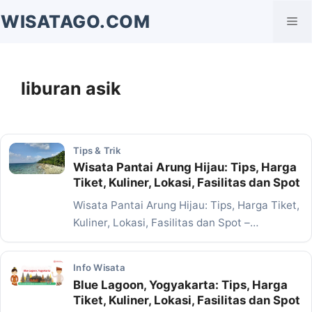
Langsung
WISATAGO.COM
Me
ke
isi
liburan asik
Tips & Trik
Wisata Pantai Arung Hijau: Tips, Harga
Tiket, Kuliner, Lokasi, Fasilitas dan Spot
Wisata Pantai Arung Hijau: Tips, Harga Tiket,
Kuliner, Lokasi, Fasilitas dan Spot –
Pernahkah kamu…
Info Wisata
Blue Lagoon, Yogyakarta: Tips, Harga
Tiket, Kuliner, Lokasi, Fasilitas dan Spot