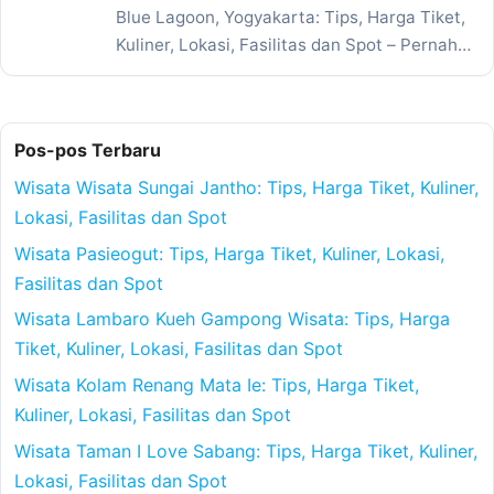
Blue Lagoon, Yogyakarta: Tips, Harga Tiket,
Kuliner, Lokasi, Fasilitas dan Spot – Pernah
nggak sih…
Pos-pos Terbaru
Wisata Wisata Sungai Jantho: Tips, Harga Tiket, Kuliner,
Lokasi, Fasilitas dan Spot
Wisata Pasieogut: Tips, Harga Tiket, Kuliner, Lokasi,
Fasilitas dan Spot
Wisata Lambaro Kueh Gampong Wisata: Tips, Harga
Tiket, Kuliner, Lokasi, Fasilitas dan Spot
Wisata Kolam Renang Mata Ie: Tips, Harga Tiket,
Kuliner, Lokasi, Fasilitas dan Spot
Wisata Taman I Love Sabang: Tips, Harga Tiket, Kuliner,
Lokasi, Fasilitas dan Spot