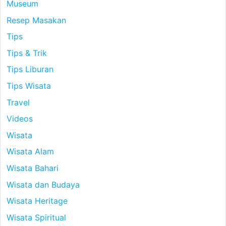
Museum
Resep Masakan
Tips
Tips & Trik
Tips Liburan
Tips Wisata
Travel
Videos
Wisata
Wisata Alam
Wisata Bahari
Wisata dan Budaya
Wisata Heritage
Wisata Spiritual