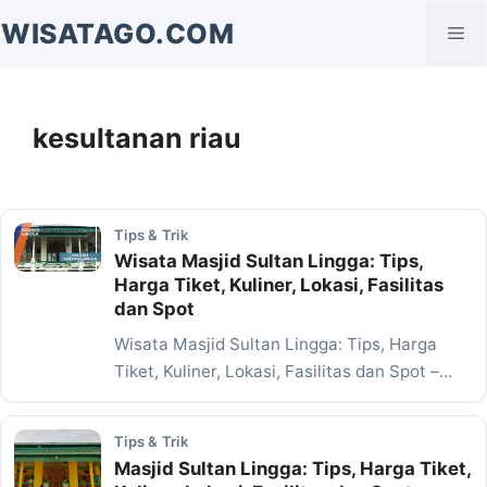
Langsung
WISATAGO.COM
Me
ke
isi
kesultanan riau
Tips & Trik
Wisata Masjid Sultan Lingga: Tips,
Harga Tiket, Kuliner, Lokasi, Fasilitas
dan Spot
Wisata Masjid Sultan Lingga: Tips, Harga
Tiket, Kuliner, Lokasi, Fasilitas dan Spot –
Pernahkah kamu…
Tips & Trik
Masjid Sultan Lingga: Tips, Harga Tiket,