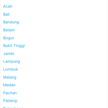
Aceh
Bali
Bandung
Batam
Bogor
Bukit Tinggi
Jambi
Lampung
Lombok
Malang
Medan
Pacitan
Padang