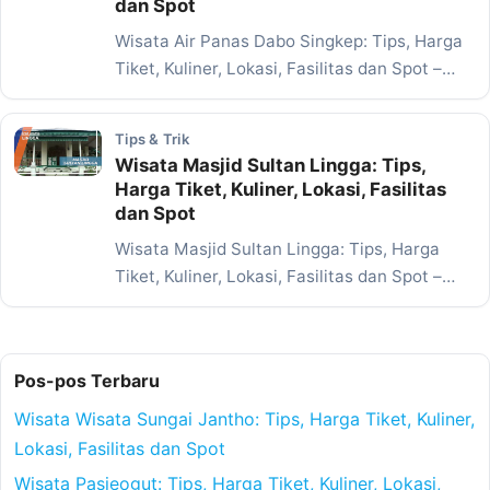
dan Spot
Wisata Air Panas Dabo Singkep: Tips, Harga
Tiket, Kuliner, Lokasi, Fasilitas dan Spot –
Bayangkan…
Tips & Trik
Wisata Masjid Sultan Lingga: Tips,
Harga Tiket, Kuliner, Lokasi, Fasilitas
dan Spot
Wisata Masjid Sultan Lingga: Tips, Harga
Tiket, Kuliner, Lokasi, Fasilitas dan Spot –
Pernahkah kamu…
Pos-pos Terbaru
Wisata Wisata Sungai Jantho: Tips, Harga Tiket, Kuliner,
Lokasi, Fasilitas dan Spot
Wisata Pasieogut: Tips, Harga Tiket, Kuliner, Lokasi,