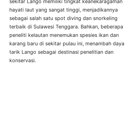
sekitar Lango memiliki tingkat keanekaragaman
hayati laut yang sangat tinggi, menjadikannya
sebagai salah satu spot diving dan snorkeling
terbaik di Sulawesi Tenggara. Bahkan, beberapa
peneliti kelautan menemukan spesies ikan dan
karang baru di sekitar pulau ini, menambah daya
tarik Lango sebagai destinasi penelitian dan
konservasi.