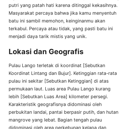
putri yang patah hati karena ditinggal kekasihnya.
Masyarakat percaya bahwa jika kamu menyentuh
batu ini sambil memohon, keinginanmu akan
terkabul. Percaya atau tidak, yang pasti batu ini
menjadi daya tarik mistis yang unik.
Lokasi dan Geografis
Pulau Lango terletak di koordinat [Sebutkan
Koordinat Lintang dan Bujur]. Ketinggian rata-rata
pulau ini sekitar [Sebutkan Ketinggian] di atas
permukaan laut. Luas area Pulau Lango kurang
lebih [Sebutkan Luas Area] kilometer persegi.
Karakteristik geografisnya didominasi oleh
perbukitan landai, pantai berpasir putih, dan hutan
mangrove yang lebat. Bagian tengah pulau
didominasi oleh area perkebunan kelapa dan