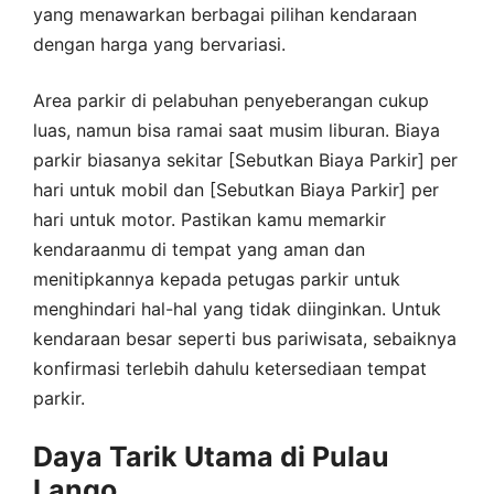
yang menawarkan berbagai pilihan kendaraan
dengan harga yang bervariasi.
Area parkir di pelabuhan penyeberangan cukup
luas, namun bisa ramai saat musim liburan. Biaya
parkir biasanya sekitar [Sebutkan Biaya Parkir] per
hari untuk mobil dan [Sebutkan Biaya Parkir] per
hari untuk motor. Pastikan kamu memarkir
kendaraanmu di tempat yang aman dan
menitipkannya kepada petugas parkir untuk
menghindari hal-hal yang tidak diinginkan. Untuk
kendaraan besar seperti bus pariwisata, sebaiknya
konfirmasi terlebih dahulu ketersediaan tempat
parkir.
Daya Tarik Utama di Pulau
Lango