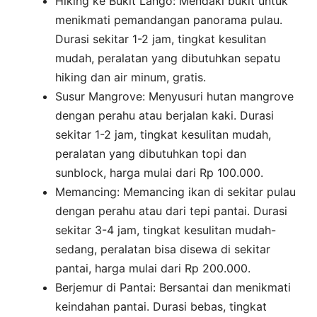
Hiking ke Bukit Lango: Mendaki bukit untuk
menikmati pemandangan panorama pulau.
Durasi sekitar 1-2 jam, tingkat kesulitan
mudah, peralatan yang dibutuhkan sepatu
hiking dan air minum, gratis.
Susur Mangrove: Menyusuri hutan mangrove
dengan perahu atau berjalan kaki. Durasi
sekitar 1-2 jam, tingkat kesulitan mudah,
peralatan yang dibutuhkan topi dan
sunblock, harga mulai dari Rp 100.000.
Memancing: Memancing ikan di sekitar pulau
dengan perahu atau dari tepi pantai. Durasi
sekitar 3-4 jam, tingkat kesulitan mudah-
sedang, peralatan bisa disewa di sekitar
pantai, harga mulai dari Rp 200.000.
Berjemur di Pantai: Bersantai dan menikmati
keindahan pantai. Durasi bebas, tingkat