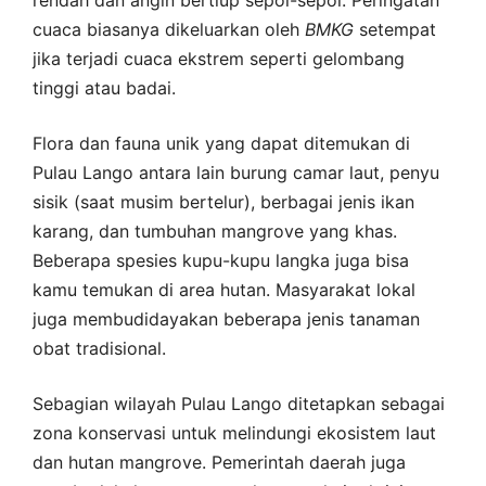
cuaca biasanya dikeluarkan oleh
BMKG
setempat
jika terjadi cuaca ekstrem seperti gelombang
tinggi atau badai.
Flora dan fauna unik yang dapat ditemukan di
Pulau Lango antara lain burung camar laut, penyu
sisik (saat musim bertelur), berbagai jenis ikan
karang, dan tumbuhan mangrove yang khas.
Beberapa spesies kupu-kupu langka juga bisa
kamu temukan di area hutan. Masyarakat lokal
juga membudidayakan beberapa jenis tanaman
obat tradisional.
Sebagian wilayah Pulau Lango ditetapkan sebagai
zona konservasi untuk melindungi ekosistem laut
dan hutan mangrove. Pemerintah daerah juga