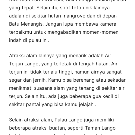
yang tepat. Selain itu, spot foto unik lainnya
adalah di sekitar hutan mangrove dan di depan
Batu Menangis. Jangan lupa membawa kamera
terbaikmu untuk mengabadikan momen-momen
indah di pulau ini.
Atraksi alam lainnya yang menarik adalah Air
Terjun Lango, yang terletak di tengah hutan. Air
terjun ini tidak terlalu tinggi, namun airnya sangat
segar dan jernih. Kamu bisa berenang atau sekadar
menikmati suasana alam yang tenang di sekitar air
terjun. Selain itu, ada juga beberapa gua kecil di
sekitar pantai yang bisa kamu jelajahi.
Selain atraksi alam, Pulau Lango juga memiliki
beberapa atraksi buatan, seperti Taman Lango