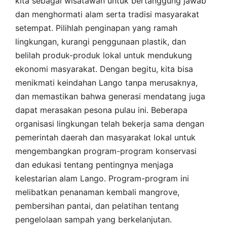
kita sebagai wisatawan untuk bertanggung jawab
dan menghormati alam serta tradisi masyarakat
setempat. Pilihlah penginapan yang ramah
lingkungan, kurangi penggunaan plastik, dan
belilah produk-produk lokal untuk mendukung
ekonomi masyarakat. Dengan begitu, kita bisa
menikmati keindahan Lango tanpa merusaknya,
dan memastikan bahwa generasi mendatang juga
dapat merasakan pesona pulau ini. Beberapa
organisasi lingkungan telah bekerja sama dengan
pemerintah daerah dan masyarakat lokal untuk
mengembangkan program-program konservasi
dan edukasi tentang pentingnya menjaga
kelestarian alam Lango. Program-program ini
melibatkan penanaman kembali mangrove,
pembersihan pantai, dan pelatihan tentang
pengelolaan sampah yang berkelanjutan.