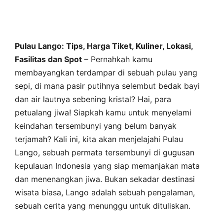
Pulau Lango: Tips, Harga Tiket, Kuliner, Lokasi,
Fasilitas dan Spot
– Pernahkah kamu
membayangkan terdampar di sebuah pulau yang
sepi, di mana pasir putihnya selembut bedak bayi
dan air lautnya sebening kristal? Hai, para
petualang jiwa! Siapkah kamu untuk menyelami
keindahan tersembunyi yang belum banyak
terjamah? Kali ini, kita akan menjelajahi Pulau
Lango, sebuah permata tersembunyi di gugusan
kepulauan Indonesia yang siap memanjakan mata
dan menenangkan jiwa. Bukan sekadar destinasi
wisata biasa, Lango adalah sebuah pengalaman,
sebuah cerita yang menunggu untuk dituliskan.