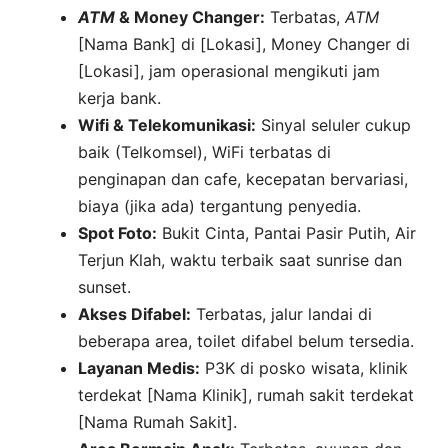
ATM
& Money Changer:
Terbatas,
ATM
[Nama Bank] di [Lokasi], Money Changer di
[Lokasi], jam operasional mengikuti jam
kerja bank.
Wifi & Telekomunikasi:
Sinyal seluler cukup
baik (Telkomsel), WiFi terbatas di
penginapan dan cafe, kecepatan bervariasi,
biaya (jika ada) tergantung penyedia.
Spot Foto:
Bukit Cinta, Pantai Pasir Putih, Air
Terjun Klah, waktu terbaik saat sunrise dan
sunset.
Akses Difabel:
Terbatas, jalur landai di
beberapa area, toilet difabel belum tersedia.
Layanan Medis:
P3K di posko wisata, klinik
terdekat [Nama Klinik], rumah sakit terdekat
[Nama Rumah Sakit].