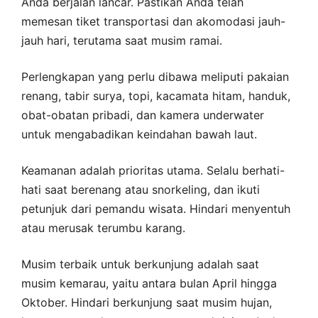
Anda berjalan lancar. Pastikan Anda telah
memesan tiket transportasi dan akomodasi jauh-
jauh hari, terutama saat musim ramai.
Perlengkapan yang perlu dibawa meliputi pakaian
renang, tabir surya, topi, kacamata hitam, handuk,
obat-obatan pribadi, dan kamera underwater
untuk mengabadikan keindahan bawah laut.
Keamanan adalah prioritas utama. Selalu berhati-
hati saat berenang atau snorkeling, dan ikuti
petunjuk dari pemandu wisata. Hindari menyentuh
atau merusak terumbu karang.
Musim terbaik untuk berkunjung adalah saat
musim kemarau, yaitu antara bulan April hingga
Oktober. Hindari berkunjung saat musim hujan,