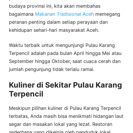
budaya provinsi ini, kita akan membahas
bagaimana
Makanan Tradisional Aceh
memegang
peranan penting dalam setiap perayaan dan
kehidupan sehari-hari masyarakat Aceh.
Waktu terbaik untuk mengunjungi Pulau Karang
Terpencil adalah pada bulan April hingga Mei atau
September hingga Oktober, saat cuaca cerah dan
jumlah pengunjung tidak terlalu ramai.
Kuliner di Sekitar Pulau Karang
Terpencil
Meskipun pilihan kuliner di Pulau Karang Terpencil
terbatas, Anda masih bisa menikmati hidangan laut
segar dan masakan lokal yang lezat. Restoran
sederhana yang dikelola oleh penduduk lokal