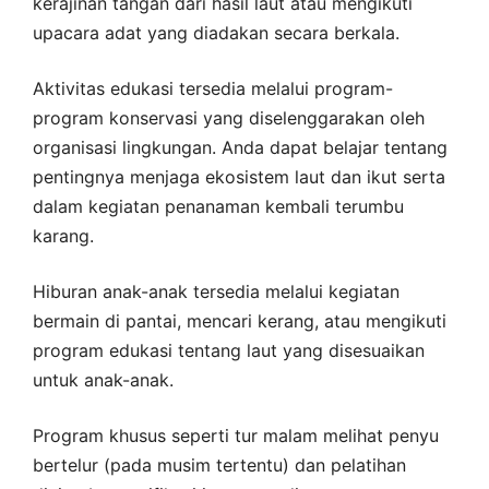
kerajinan tangan dari hasil laut atau mengikuti
upacara adat yang diadakan secara berkala.
Aktivitas edukasi tersedia melalui program-
program konservasi yang diselenggarakan oleh
organisasi lingkungan. Anda dapat belajar tentang
pentingnya menjaga ekosistem laut dan ikut serta
dalam kegiatan penanaman kembali terumbu
karang.
Hiburan anak-anak tersedia melalui kegiatan
bermain di pantai, mencari kerang, atau mengikuti
program edukasi tentang laut yang disesuaikan
untuk anak-anak.
Program khusus seperti tur malam melihat penyu
bertelur (pada musim tertentu) dan pelatihan