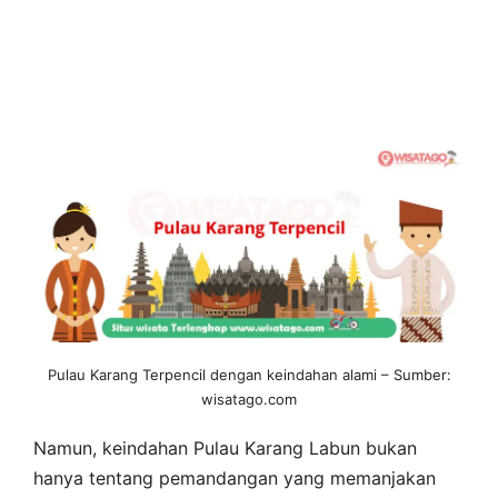
Pulau Karang Terpencil dengan keindahan alami – Sumber:
wisatago.com
Namun, keindahan Pulau Karang Labun bukan
hanya tentang pemandangan yang memanjakan