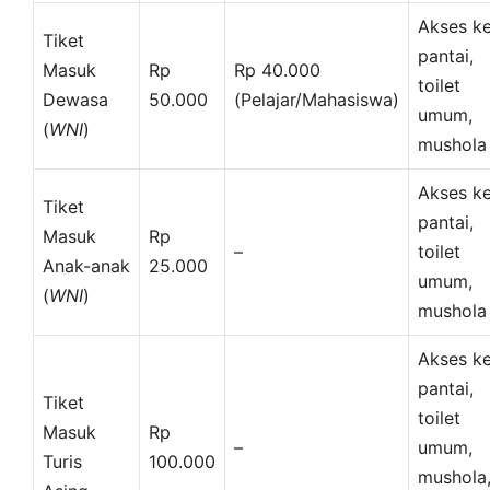
Akses k
Tiket
pantai,
Masuk
Rp
Rp 40.000
toilet
Dewasa
50.000
(Pelajar/Mahasiswa)
umum,
(
WNI
)
mushola
Akses k
Tiket
pantai,
Masuk
Rp
–
toilet
Anak-anak
25.000
umum,
(
WNI
)
mushola
Akses k
pantai,
Tiket
toilet
Masuk
Rp
–
umum,
Turis
100.000
mushola