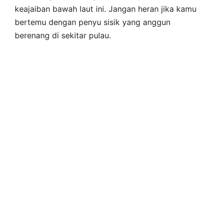
keajaiban bawah laut ini. Jangan heran jika kamu
bertemu dengan penyu sisik yang anggun
berenang di sekitar pulau.