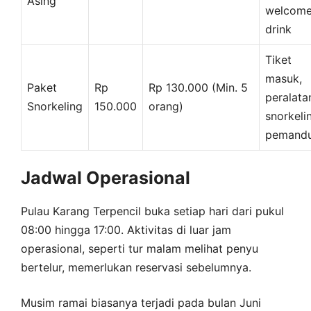
Asing
welcom
drink
Tiket
masuk,
Paket
Rp
Rp 130.000 (Min. 5
peralata
Snorkeling
150.000
orang)
snorkeli
pemand
Jadwal Operasional
Pulau Karang Terpencil buka setiap hari dari pukul
08:00 hingga 17:00. Aktivitas di luar jam
operasional, seperti tur malam melihat penyu
bertelur, memerlukan reservasi sebelumnya.
Musim ramai biasanya terjadi pada bulan Juni