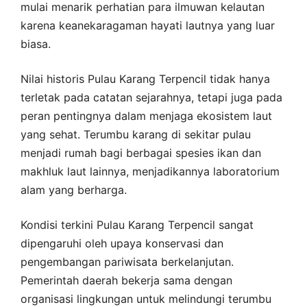
mulai menarik perhatian para ilmuwan kelautan
karena keanekaragaman hayati lautnya yang luar
biasa.
Nilai historis Pulau Karang Terpencil tidak hanya
terletak pada catatan sejarahnya, tetapi juga pada
peran pentingnya dalam menjaga ekosistem laut
yang sehat. Terumbu karang di sekitar pulau
menjadi rumah bagi berbagai spesies ikan dan
makhluk laut lainnya, menjadikannya laboratorium
alam yang berharga.
Kondisi terkini Pulau Karang Terpencil sangat
dipengaruhi oleh upaya konservasi dan
pengembangan pariwisata berkelanjutan.
Pemerintah daerah bekerja sama dengan
organisasi lingkungan untuk melindungi terumbu