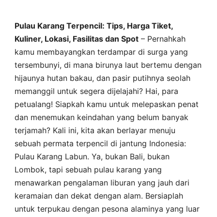
Pulau Karang Terpencil: Tips, Harga Tiket,
Kuliner, Lokasi, Fasilitas dan Spot
– Pernahkah
kamu membayangkan terdampar di surga yang
tersembunyi, di mana birunya laut bertemu dengan
hijaunya hutan bakau, dan pasir putihnya seolah
memanggil untuk segera dijelajahi? Hai, para
petualang! Siapkah kamu untuk melepaskan penat
dan menemukan keindahan yang belum banyak
terjamah? Kali ini, kita akan berlayar menuju
sebuah permata terpencil di jantung Indonesia:
Pulau Karang Labun. Ya, bukan Bali, bukan
Lombok, tapi sebuah pulau karang yang
menawarkan pengalaman liburan yang jauh dari
keramaian dan dekat dengan alam. Bersiaplah
untuk terpukau dengan pesona alaminya yang luar