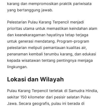
karang dan mempromosikan praktik pariwisata
yang bertanggung jawab.
Pelestarian Pulau Karang Terpencil menjadi
prioritas utama untuk memastikan keindahan alam
dan keanekaragaman hayatinya tetap terjaga
untuk generasi mendatang. Program-program
pelestarian meliputi pemantauan kualitas air,
penanaman kembali terumbu karang, dan edukasi
kepada wisatawan tentang pentingnya menjaga
lingkungan.
Lokasi dan Wilayah
Pulau Karang Terpencil terletak di Samudra Hindia,
sekitar 150 kilometer dari pesisir selatan Pulau
Jawa. Secara geografis, pulau ini berada di