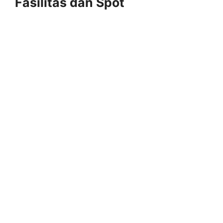
Fasilitas dan Spot