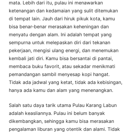
mata. Lebih dari itu, pulau ini menawarkan
ketenangan dan kedamaian yang sulit ditemukan
di tempat lain. Jauh dari hiruk pikuk kota, kamu
bisa benar-benar merasakan keheningan dan
menyatu dengan alam. Ini adalah tempat yang
sempurna untuk melepaskan diri dari tekanan
pekerjaan, mengisi ulang energi, dan menemukan
kembali jati diri. Kamu bisa bersantai di pantai,
membaca buku favorit, atau sekadar menikmati
pemandangan sambil menyesap kopi hangat.
Tidak ada jadwal yang ketat, tidak ada kebisingan,
hanya ada kamu dan alam yang menenangkan.
Salah satu daya tarik utama Pulau Karang Labun
adalah keasliannya. Pulau ini belum banyak
dikembangkan, sehingga kamu bisa merasakan
pengalaman liburan yang otentik dan alami. Tidak