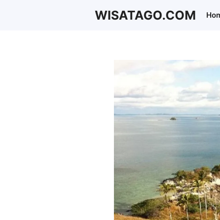
Langsung
WISATAGO.COM
Ho
ke
isi