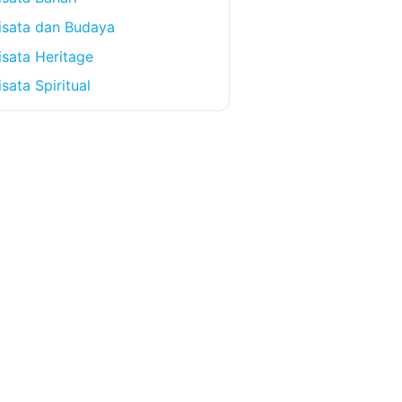
isata dan Budaya
sata Heritage
sata Spiritual