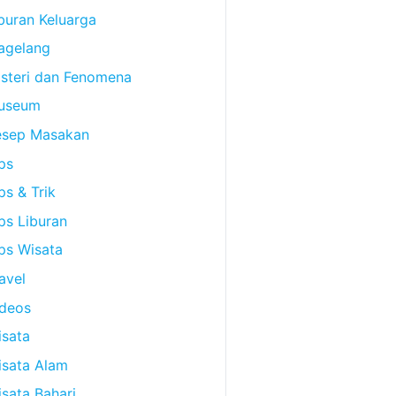
buran Keluarga
agelang
steri dan Fenomena
useum
esep Masakan
ps
ps & Trik
ps Liburan
ps Wisata
avel
ideos
sata
isata Alam
sata Bahari