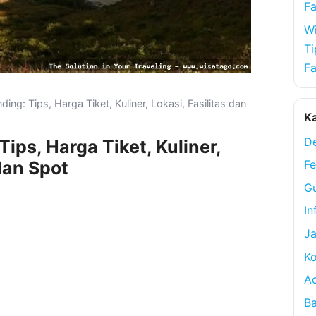
Fa
Wi
Ti
Fa
ding: Tips, Harga Tiket, Kuliner, Lokasi, Fasilitas dan
Ka
De
Tips, Harga Tiket, Kuliner,
 dan Spot
Fe
Gu
In
Ja
Ko
A
Ba