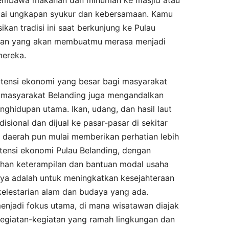
ai ungkapan syukur dan kebersamaan. Kamu
kan tradisi ini saat berkunjung ke Pulau
man yang akan membuatmu merasa menjadi
mereka.
otensi ekonomi yang besar bagi masyarakat
, masyarakat Belanding juga mengandalkan
nghidupan utama. Ikan, udang, dan hasil laut
disional dan dijual ke pasar-pasar di sekitar
 daerah pun mulai memberikan perhatian lebih
ensi ekonomi Pulau Belanding, dengan
ihan keterampilan dan bantuan modal usaha
ya adalah untuk meningkatkan kesejahteraan
elestarian alam dan budaya yang ada.
njadi fokus utama, di mana wisatawan diajak
kegiatan-kegiatan yang ramah lingkungan dan