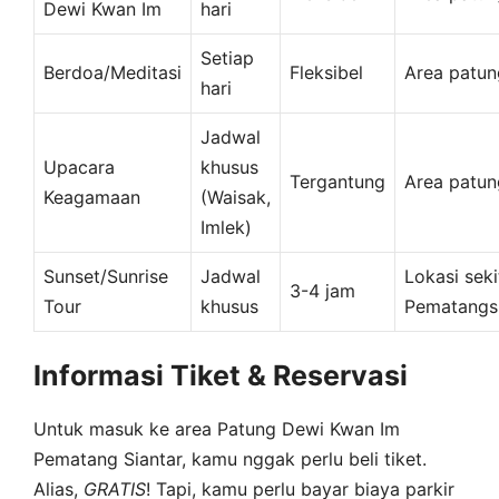
Dewi Kwan Im
hari
Setiap
Berdoa/Meditasi
Fleksibel
Area patun
hari
Jadwal
Upacara
khusus
Tergantung
Area patun
Keagamaan
(Waisak,
Imlek)
Sunset/Sunrise
Jadwal
Lokasi seki
3-4 jam
Tour
khusus
Pematangsi
Informasi Tiket & Reservasi
Untuk masuk ke area Patung Dewi Kwan Im
Pematang Siantar, kamu nggak perlu beli tiket.
Alias,
GRATIS
! Tapi, kamu perlu bayar biaya parkir