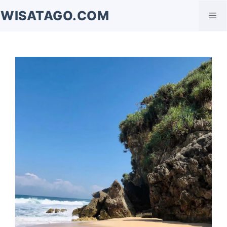
Langsung
WISATAGO.COM
Me
ke
isi