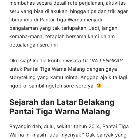
membahas secara detail rute perjalanan, aktivitas
seru yang bisa dilakukan, hingga tips dan trik agar
liburanmu di Pantai Tiga Warna menjadi
pengalaman yang tak terlupakan. Jadi, jangan
kemana-mana, tetaplah bersama kami dalam
petualangan seru ini!
Oke siap! Ini dia konten wisata
ULTRA
LENGKAP
untuk Pantai Tiga Warna Malang dengan gaya
storytelling yang kamu minta. Anggap aja kita lagi
ngobrol sambil ngeteh sore-sore ya!
Sejarah dan Latar Belakang
Pantai Tiga Warna Malang
Bayangin deh, dulu, sekitar tahun 2014, Pantai Tiga
Warna ini masih “tidur nyenyak.” Gak banyak yang