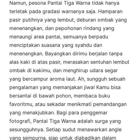
Namun, pesona Pantai Tiga Warna tidak hanya
terletak pada gradasi warnanya saja. Hamparan
pasir putihnya yang lembut, deburan ombak yang
menenangkan, dan pepohonan rindang yang
menaungi area pantai, semuanya berpadu
menciptakan suasana yang syahdu dan
menenangkan. Bayangkan dirimu berjalan tanpa
alas kaki di atas pasir, merasakan sentuhan lembut
ombak di kakimu, dan menghirup udara segar
yang bercampur aroma laut. Ah, sungguh sebuah
pengalaman yang memanjakan jiwa! Kamu bisa
bersantai di bawah pohon, membaca buku
favoritmu, atau sekadar menikmati pemandangan
yang menakjubkan. Bagi para penggemar
fotografi, Pantai Tiga Warna adalah surga yang
sesungguhnya. Setiap sudut menawarkan angle
yang sempurna, siap untuk diabadikan dalam