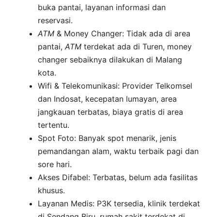
buka pantai, layanan informasi dan
reservasi.
ATM
& Money Changer: Tidak ada di area
pantai,
ATM
terdekat ada di Turen, money
changer sebaiknya dilakukan di Malang
kota.
Wifi & Telekomunikasi: Provider Telkomsel
dan Indosat, kecepatan lumayan, area
jangkauan terbatas, biaya gratis di area
tertentu.
Spot Foto: Banyak spot menarik, jenis
pemandangan alam, waktu terbaik pagi dan
sore hari.
Akses Difabel: Terbatas, belum ada fasilitas
khusus.
Layanan Medis: P3K tersedia, klinik terdekat
di Sendang Biru, rumah sakit terdekat di