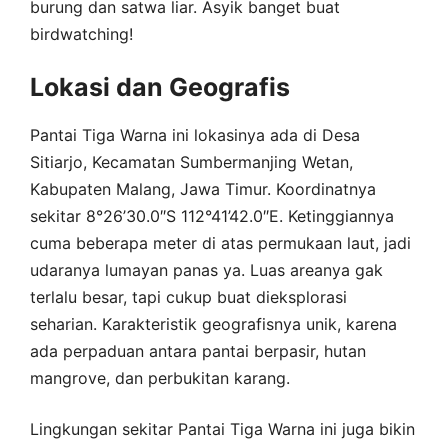
burung dan satwa liar. Asyik banget buat
birdwatching!
Lokasi dan Geografis
Pantai Tiga Warna ini lokasinya ada di Desa
Sitiarjo, Kecamatan Sumbermanjing Wetan,
Kabupaten Malang, Jawa Timur. Koordinatnya
sekitar 8°26’30.0″S 112°41’42.0″E. Ketinggiannya
cuma beberapa meter di atas permukaan laut, jadi
udaranya lumayan panas ya. Luas areanya gak
terlalu besar, tapi cukup buat dieksplorasi
seharian. Karakteristik geografisnya unik, karena
ada perpaduan antara pantai berpasir, hutan
mangrove, dan perbukitan karang.
Lingkungan sekitar Pantai Tiga Warna ini juga bikin