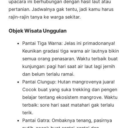
upacara ini berhubungan dengan hasil laut atau
pertanian. Jadwalnya gak tentu, jadi kamu harus
rajin-rajin tanya ke warga sekitar.
Objek Wisata Unggulan
Pantai Tiga Warna: Jelas ini primadonanya!
Keunikan gradasi tiga warna air lautnya bikin
semua orang penasaran. Waktu terbaik buat
kunjungan: pagi hari saat air laut lagi jernih
dan belum terlalu ramai.
Pantai Clungup: Hutan mangrovenya juara!
Cocok buat yang suka trekking dan pengen
belajar tentang ekosistem mangrove. Waktu
terbaik: sore hari saat matahari gak terlalu
terik.
Pantai Gatra: Ombaknya tenang, pasirnya