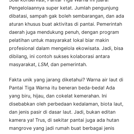
Pengelolaannya super ketat. Jumlah pengunjung
dibatasi, sampah gak boleh sembarangan, dan ada
aturan khusus buat aktivitas di pantai. Pemerintah
daerah juga mendukung penuh, dengan program
pelatihan untuk masyarakat lokal biar makin
profesional dalam mengelola ekowisata. Jadi, bisa
dibilang, ini contoh sukses kolaborasi antara
masyarakat,
LSM
, dan pemerintah.
Fakta unik yang jarang diketahui? Warna air laut di
Pantai Tiga Warna itu beneran beda-beda! Ada
yang biru, hijau, dan cokelat kemerahan. Ini
disebabkan oleh perbedaan kedalaman, biota laut,
dan jenis pasir di dasar laut. Jadi, bukan editan
kamera ya! Trus, di sekitar pantai juga ada hutan
mangrove yang jadi rumah buat berbagai jenis