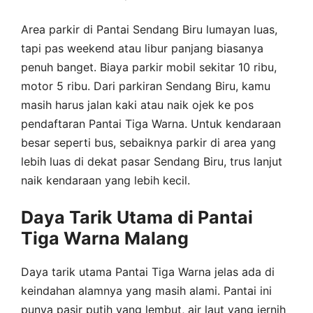
Area parkir di Pantai Sendang Biru lumayan luas,
tapi pas weekend atau libur panjang biasanya
penuh banget. Biaya parkir mobil sekitar 10 ribu,
motor 5 ribu. Dari parkiran Sendang Biru, kamu
masih harus jalan kaki atau naik ojek ke pos
pendaftaran Pantai Tiga Warna. Untuk kendaraan
besar seperti bus, sebaiknya parkir di area yang
lebih luas di dekat pasar Sendang Biru, trus lanjut
naik kendaraan yang lebih kecil.
Daya Tarik Utama di Pantai
Tiga Warna Malang
Daya tarik utama Pantai Tiga Warna jelas ada di
keindahan alamnya yang masih alami. Pantai ini
punya pasir putih yang lembut, air laut yang jernih