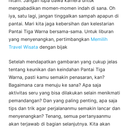
hitam. Jangan lupa bawa kamera untuk
mengabadikan momen-momen indah di sana. Oh
iya, satu lagi, jangan tinggalkan sampah apapun di
pantai. Mari kita jaga kebersihan dan kelestarian
Pantai Tiga Warna bersama-sama. Untuk liburan
yang menyenangkan, pertimbangkan
Memilih
Travel Wisata
dengan bijak
Setelah mendapatkan gambaran yang cukup jelas
tentang keunikan dan keindahan Pantai Tiga
Warna, pasti kamu semakin penasaran, kan?
Bagaimana cara menuju ke sana? Apa saja
aktivitas seru yang bisa dilakukan selain menikmati
pemandangan? Dan yang paling penting, apa saja
tips dan trik agar perjalananmu semakin lancar dan
menyenangkan? Tenang, semua pertanyaanmu
akan terjawab di bagian selanjutnya. Kita akan