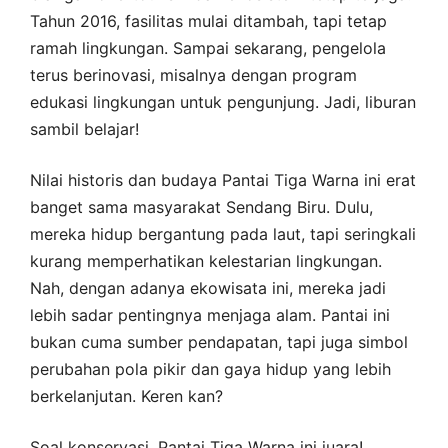
Tahun 2016, fasilitas mulai ditambah, tapi tetap
ramah lingkungan. Sampai sekarang, pengelola
terus berinovasi, misalnya dengan program
edukasi lingkungan untuk pengunjung. Jadi, liburan
sambil belajar!
Nilai historis dan budaya Pantai Tiga Warna ini erat
banget sama masyarakat Sendang Biru. Dulu,
mereka hidup bergantung pada laut, tapi seringkali
kurang memperhatikan kelestarian lingkungan.
Nah, dengan adanya ekowisata ini, mereka jadi
lebih sadar pentingnya menjaga alam. Pantai ini
bukan cuma sumber pendapatan, tapi juga simbol
perubahan pola pikir dan gaya hidup yang lebih
berkelanjutan. Keren kan?
Soal konservasi, Pantai Tiga Warna ini juara!