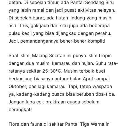
betah. Di sebelah timur, ada Pantai Sendang Biru
yang lebih ramai dan jadi pusat aktivitas nelayan.
Di sebelah barat, ada hutan lindung yang masih
asri. Trus, gak jauh dari situ juga ada beberapa
pulau kecil yang bisa dijangkau dengan perahu.
Jadi, pemandangannya bener-bener komplit!
Soal iklim, Malang Selatan ini punya iklim tropis
dengan dua musim: kemarau dan hujan. Suhu rata-
ratanya sekitar 25-30°C. Musim terbaik buat
berkunjung biasanya antara bulan April sampai
Oktober, pas lagi kemarau. Tapi, tetep waspada
ya, kadang-kadang cuaca bisa berubah tiba-tiba.
Jangan lupa cek prakiraan cuaca sebelum
berangkat!
Flora dan fauna di sekitar Pantai Tiga Warna ini