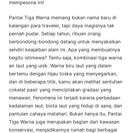
mempesona ini!
Pantai Tiga Warna memang bukan nama baru di
kalangan para traveler, tapi daya magisnya tak
pernah pudar. Setiap tahun, ribuan orang
berbondong-bondong datang untuk menyaksikan
sendiri keajaiban alam ini. Apa yang membuatnya
begitu istimewa? Tentu saja, kombinasi tiga warna
air laut yang unik. Warna biru laut yang dalam
bertemu dengan hijau toska yang menyegarkan,
dan di beberapa titik, kamu akan melihat sentuhan
cokelat pasir yang menciptakan gradasi yang
menawan. Fenomena ini terjadi karena perbedaan
kedalaman laut, biota laut yang hidup di sana, dan
pantulan cahaya matahari. Bukan hanya itu, Pantai
Tiga Warna juga merupakan bagian dari kawasan
konservasi, menjadikannya rumah bagi berbagai