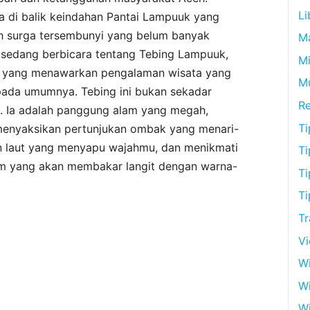
Li
 di balik keindahan Pantai Lampuuk yang
ah surga tersembunyi yang belum banyak
M
 sedang berbicara tentang Tebing Lampuuk,
Mi
ik yang menawarkan pengalaman wisata yang
M
 pada umumnya. Tebing ini bukan sekadar
R
. Ia adalah panggung alam yang megah,
Ti
menyaksikan pertunjukan ombak yang menari-
in laut yang menyapu wajahmu, dan menikmati
Ti
am yang akan membakar langit dengan warna-
Ti
Ti
Tr
V
Wi
W
Wi