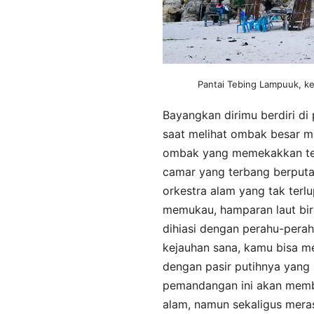
Pantai Tebing Lampuuk, k
Bayangkan dirimu berdiri di
saat melihat ombak besar 
ombak yang memekakkan tel
camar yang terbang berputa
orkestra alam yang tak terl
memukau, hamparan laut bir
dihiasi dengan perahu-perah
kejauhan sana, kamu bisa me
dengan pasir putihnya yang 
pemandangan ini akan memb
alam, namun sekaligus mera