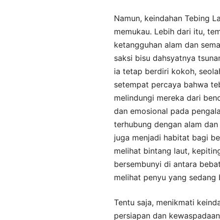
Namun, keindahan Tebing L
memukau. Lebih dari itu, te
ketangguhan alam dan seman
saksi bisu dahsyatnya tsun
ia tetap berdiri kokoh, se
setempat percaya bahwa teb
melindungi mereka dari benca
dan emosional pada pengal
terhubung dengan alam dan 
juga menjadi habitat bagi be
melihat bintang laut, kepitin
bersembunyi di antara beba
melihat penyu yang sedang b
Tentu saja, menikmati kein
persiapan dan kewaspadaan.