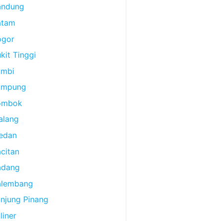
andung
atam
ogor
kit Tinggi
ambi
ampung
ombok
alang
edan
citan
adang
alembang
njung Pinang
liner