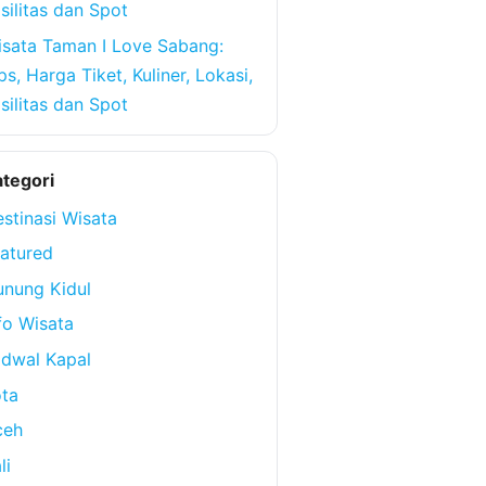
silitas dan Spot
sata Taman I Love Sabang:
ps, Harga Tiket, Kuliner, Lokasi,
silitas dan Spot
tegori
stinasi Wisata
atured
nung Kidul
fo Wisata
dwal Kapal
ta
ceh
li