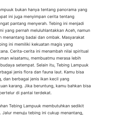
ampuuk bukan hanya tentang panorama yang
mpat ini juga menyimpan cerita tentang
gat pantang menyerah. Tebing ini menjadi
ami yang pernah meluluhlantakkan Aceh, namun
olah menantang badai dan ombak. Masyarakat
ing ini memiliki kekuatan magis yang
na. Cerita-cerita ini menambah nilai spiritual
aman wisatamu, membuatmu merasa lebih
budaya setempat. Selain itu, Tebing Lampuuk
rbagai jenis flora dan fauna laut. Kamu bisa
g, dan berbagai jenis ikan kecil yang
tuan karang. Jika beruntung, kamu bahkan bisa
ertelur di pantai terdekat.
dahan Tebing Lampuuk membutuhkan sedikit
 Jalur menuju tebing ini cukup menantang,