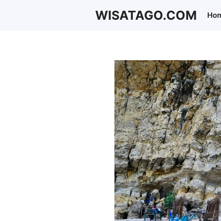
Langsung
WISATAGO.COM
Ho
ke
isi