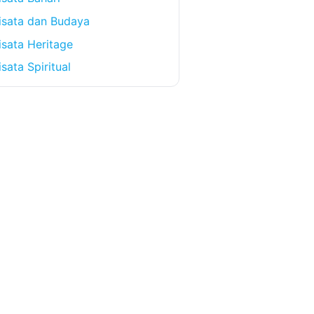
isata dan Budaya
sata Heritage
sata Spiritual