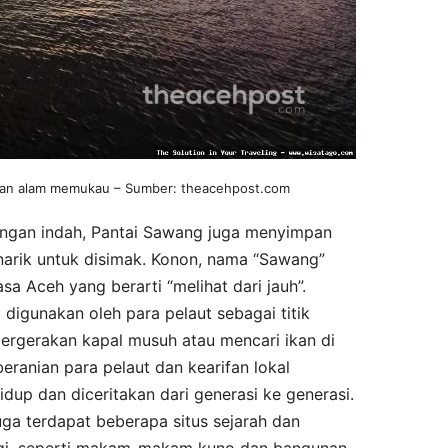
han alam memukau – Sumber: theacehpost.com
ngan indah, Pantai Sawang juga menyimpan
narik untuk disimak. Konon, nama “Sawang”
sa Aceh yang berarti “melihat dari jauh”.
g digunakan oleh para pelaut sebagai titik
rgerakan kapal musuh atau mencari ikan di
beranian para pelaut dan kearifan lokal
up dan diceritakan dari generasi ke generasi.
 juga terdapat beberapa situs sejarah dan
ngi, seperti makam-makam kuno dan bangunan-