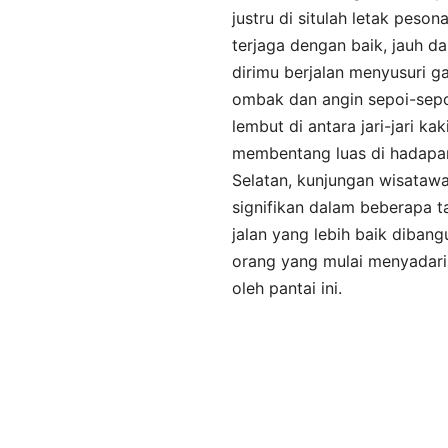
justru di situlah letak pes
terjaga dengan baik, jauh d
dirimu berjalan menyusuri g
ombak dan angin sepoi-sepo
lembut di antara jari-jari k
membentang luas di hadapan
Selatan, kunjungan wisataw
signifikan dalam beberapa ta
jalan yang lebih baik diban
orang yang mulai menyadari 
oleh pantai ini.