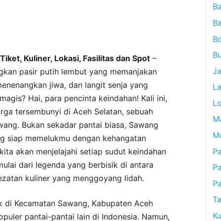
B
B
B
Bu
iket, Kuliner, Lokasi, Fasilitas dan Spot
–
J
an pasir putih lembut yang memanjakan
enenangkan jiwa, dan langit senja yang
L
is? Hai, para pencinta keindahan! Kali ini,
L
urga tersembunyi di Aceh Selatan, sebuah
M
ang. Bukan sekadar pantai biasa, Sawang
M
ng siap memelukmu dengan kehangatan
kita akan menjelajahi setiap sudut keindahan
Pa
mulai dari legenda yang berbisik di antara
P
ezatan kuliner yang menggoyang lidah.
P
Ta
ak di Kecamatan Sawang, Kabupaten Aceh
Ku
uler pantai-pantai lain di Indonesia. Namun,