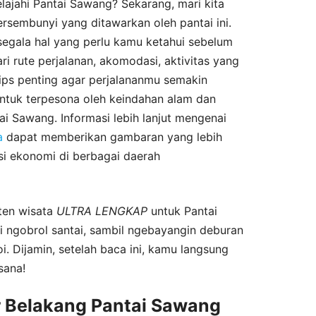
elajahi Pantai Sawang? Sekarang, mari kita
ersembunyi yang ditawarkan oleh pantai ini.
segala hal yang perlu kamu ketahui sebelum
ri rute perjalanan, akomodasi, aktivitas yang
-tips penting agar perjalananmu semakin
ntuk terpesona oleh keindahan alam dan
i Sawang. Informasi lebih lanjut mengenai
a
dapat memberikan gambaran yang lebih
si ekonomi di berbagai daerah
nten wisata
ULTRA
LENGKAP
untuk Pantai
i ngobrol santai, sambil ngebayangin deburan
. Dijamin, setelah baca ini, kamu langsung
sana!
r Belakang Pantai Sawang