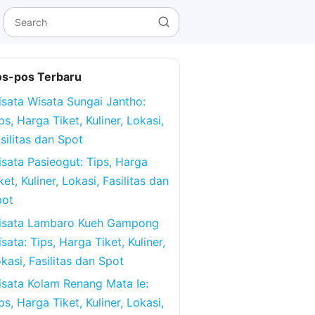
os-pos Terbaru
sata Wisata Sungai Jantho:
ps, Harga Tiket, Kuliner, Lokasi,
silitas dan Spot
sata Pasieogut: Tips, Harga
ket, Kuliner, Lokasi, Fasilitas dan
pot
isata Lambaro Kueh Gampong
sata: Tips, Harga Tiket, Kuliner,
kasi, Fasilitas dan Spot
sata Kolam Renang Mata Ie:
ps, Harga Tiket, Kuliner, Lokasi,