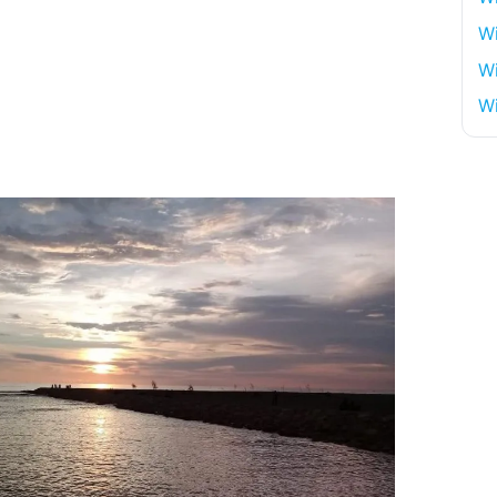
W
Wi
Wi