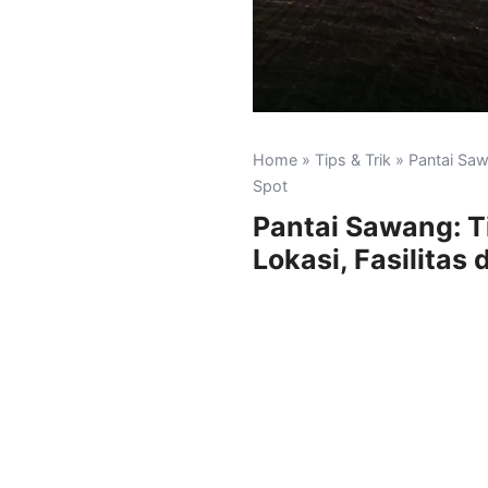
Home
»
Tips & Trik
» Pantai Sawa
Spot
Pantai Sawang: Ti
Lokasi, Fasilitas