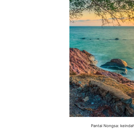
Pantai Nongsa: keinda