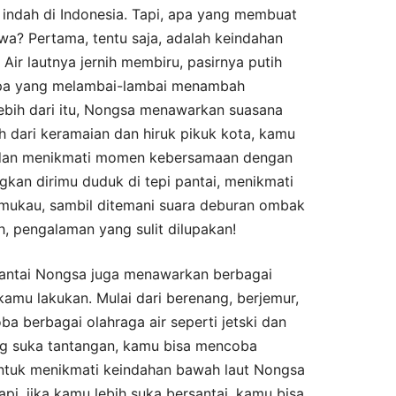
indah di Indonesia. Tapi, apa yang membuat
wa? Pertama, tentu saja, adalah keindahan
Air lautnya jernih membiru, pasirnya putih
apa yang melambai-lambai menambah
ebih dari itu, Nongsa menawarkan suasana
 dari keramaian dan hiruk pikuk kota, kamu
i dan menikmati momen kebersamaan dengan
gkan dirimu duduk di tepi pantai, menikmati
mukau, sambil ditemani suara deburan ombak
 pengalaman yang sulit dilupakan!
Pantai Nongsa juga menawarkan berbagai
kamu lakukan. Mulai dari berenang, berjemur,
a berbagai olahraga air seperti jetski dan
ng suka tantangan, kamu bisa mencoba
ntuk menikmati keindahan bawah laut Nongsa
api, jika kamu lebih suka bersantai, kamu bisa