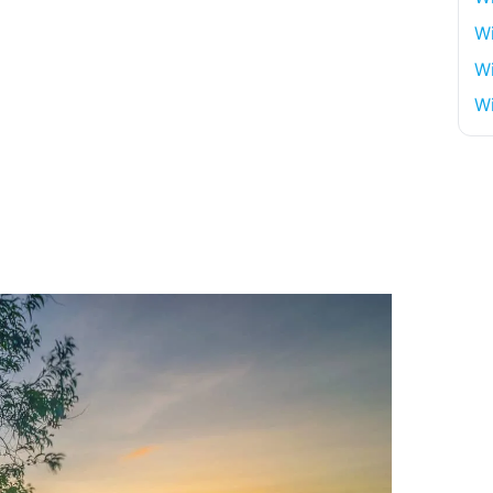
W
Wi
Wi