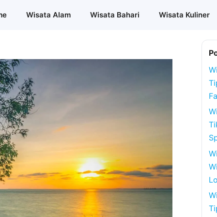
me
Wisata Alam
Wisata Bahari
Wisata Kuliner
P
Wi
Ti
Fa
Wi
Ti
S
W
Wi
Lo
Wi
Ti