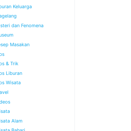
buran Keluarga
agelang
steri dan Fenomena
useum
esep Masakan
ps
ps & Trik
ps Liburan
ps Wisata
avel
ideos
sata
isata Alam
sata Bahari