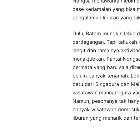
Nongsa menawarkan lebih da
oase kedamaian yang bisa 
pengalaman liburan yang tak
Dulu, Batam mungkin lebih d
perdagangan. Tapi tahukah 
langit dan ramainya aktivita
menakjubkan. Pantai Nongsa 
permata yang baru saja dit
belum banyak terjamah. Lok
batu dari Singapura dan Mala
wisatawan mancanegara yang 
Namun, pesonanya tak hany
banyak wisatawan domestik y
liburan yang menarik dan te