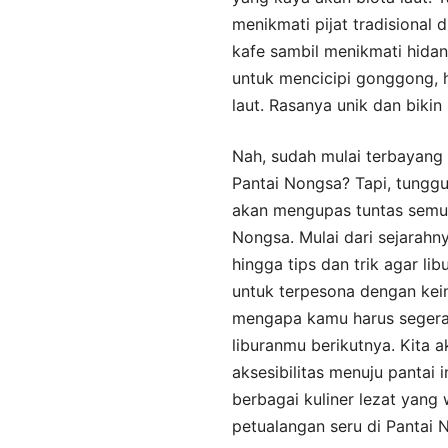
menikmati pijat tradisional 
kafe sambil menikmati hidan
untuk mencicipi gonggong, h
laut. Rasanya unik dan bikin 
Nah, sudah mulai terbayang
Pantai Nongsa? Tapi, tunggu d
akan mengupas tuntas semua
Nongsa. Mulai dari sejarahny
hingga tips dan trik agar l
untuk terpesona dengan kei
mengapa kamu harus segera
liburanmu berikutnya. Kita
aksesibilitas menuju pantai 
berbagai kuliner lezat yang 
petualangan seru di Pantai 