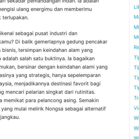
ri sekadar pemandangan indah. Ia adalah
Li
mengisi ulang energimu dan memberimu
M
 terlupakan.
Mi
ikenal sebagai pusat industri dan
M
kamu? Di balik gemerlapnya gedung pencakar
R
s bisnis, tersimpan keindahan alam yang
Ti
adalah salah satu buktinya. Ia bagaikan
emukan, bersinar dengan keindahan alami yang
Ti
asinya yang strategis, hanya sepelemparan
Ti
ysia, menjadikannya destinasi favorit bagi
Ti
mencari pelarian singkat dari rutinitas.
Tr
a memikat para pelancong asing. Semakin
V
ang mulai melirik Nongsa sebagai alternatif
rjangkau.
Wi
W
Wi