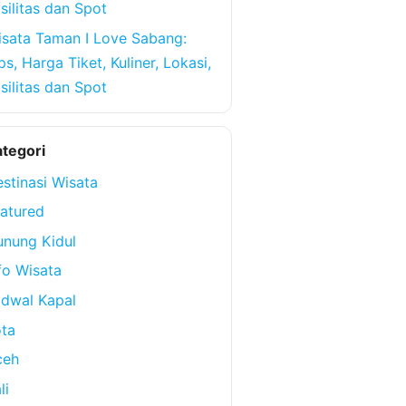
silitas dan Spot
sata Taman I Love Sabang:
ps, Harga Tiket, Kuliner, Lokasi,
silitas dan Spot
tegori
stinasi Wisata
atured
nung Kidul
fo Wisata
dwal Kapal
ta
ceh
li