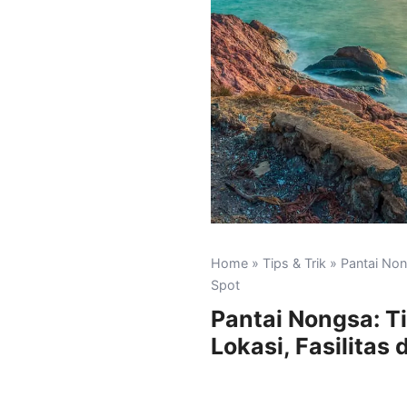
Home
»
Tips & Trik
» Pantai Nong
Spot
Pantai Nongsa: Ti
Lokasi, Fasilitas