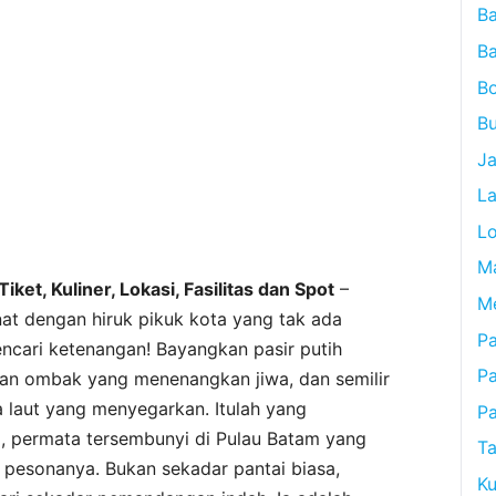
B
B
B
Bu
J
L
L
M
iket, Kuliner, Lokasi, Fasilitas dan Spot
–
M
t dengan hiruk pikuk kota yang tak ada
Pa
ncari ketenangan! Bayangkan pasir putih
P
ran ombak yang menenangkan jiwa, dan semilir
laut yang menyegarkan. Itulah yang
P
, permata tersembunyi di Pulau Batam yang
Ta
esonanya. Bukan sekadar pantai biasa,
Ku