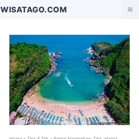
Langsung
WISATAGO.COM
Me
ke
isi
Home
»
Tips & Trik
» Pantai Ngrenehan: Tips, Harga