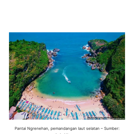
Pantai Ngrenehan, pemandangan laut selatan – Sumber: