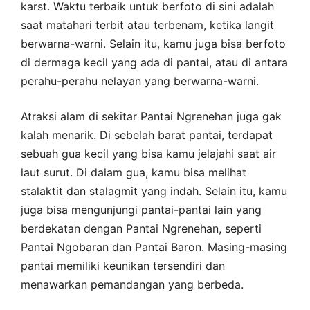
karst. Waktu terbaik untuk berfoto di sini adalah
saat matahari terbit atau terbenam, ketika langit
berwarna-warni. Selain itu, kamu juga bisa berfoto
di dermaga kecil yang ada di pantai, atau di antara
perahu-perahu nelayan yang berwarna-warni.
Atraksi alam di sekitar Pantai Ngrenehan juga gak
kalah menarik. Di sebelah barat pantai, terdapat
sebuah gua kecil yang bisa kamu jelajahi saat air
laut surut. Di dalam gua, kamu bisa melihat
stalaktit dan stalagmit yang indah. Selain itu, kamu
juga bisa mengunjungi pantai-pantai lain yang
berdekatan dengan Pantai Ngrenehan, seperti
Pantai Ngobaran dan Pantai Baron. Masing-masing
pantai memiliki keunikan tersendiri dan
menawarkan pemandangan yang berbeda.