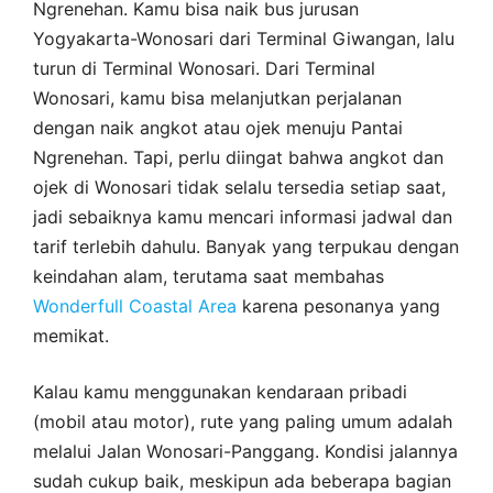
Ngrenehan. Kamu bisa naik bus jurusan
Yogyakarta-Wonosari dari Terminal Giwangan, lalu
turun di Terminal Wonosari. Dari Terminal
Wonosari, kamu bisa melanjutkan perjalanan
dengan naik angkot atau ojek menuju Pantai
Ngrenehan. Tapi, perlu diingat bahwa angkot dan
ojek di Wonosari tidak selalu tersedia setiap saat,
jadi sebaiknya kamu mencari informasi jadwal dan
tarif terlebih dahulu. Banyak yang terpukau dengan
keindahan alam, terutama saat membahas
Wonderfull Coastal Area
karena pesonanya yang
memikat.
Kalau kamu menggunakan kendaraan pribadi
(mobil atau motor), rute yang paling umum adalah
melalui Jalan Wonosari-Panggang. Kondisi jalannya
sudah cukup baik, meskipun ada beberapa bagian