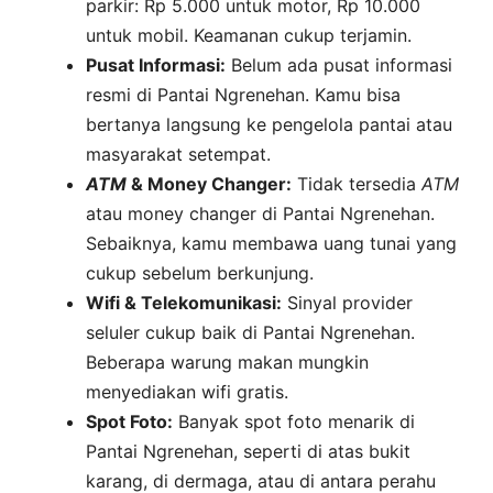
parkir: Rp 5.000 untuk motor, Rp 10.000
untuk mobil. Keamanan cukup terjamin.
Pusat Informasi:
Belum ada pusat informasi
resmi di Pantai Ngrenehan. Kamu bisa
bertanya langsung ke pengelola pantai atau
masyarakat setempat.
ATM
& Money Changer:
Tidak tersedia
ATM
atau money changer di Pantai Ngrenehan.
Sebaiknya, kamu membawa uang tunai yang
cukup sebelum berkunjung.
Wifi & Telekomunikasi:
Sinyal provider
seluler cukup baik di Pantai Ngrenehan.
Beberapa warung makan mungkin
menyediakan wifi gratis.
Spot Foto:
Banyak spot foto menarik di
Pantai Ngrenehan, seperti di atas bukit
karang, di dermaga, atau di antara perahu