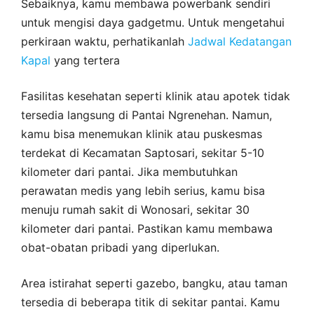
Sebaiknya, kamu membawa powerbank sendiri
untuk mengisi daya gadgetmu. Untuk mengetahui
perkiraan waktu, perhatikanlah
Jadwal Kedatangan
Kapal
yang tertera
Fasilitas kesehatan seperti klinik atau apotek tidak
tersedia langsung di Pantai Ngrenehan. Namun,
kamu bisa menemukan klinik atau puskesmas
terdekat di Kecamatan Saptosari, sekitar 5-10
kilometer dari pantai. Jika membutuhkan
perawatan medis yang lebih serius, kamu bisa
menuju rumah sakit di Wonosari, sekitar 30
kilometer dari pantai. Pastikan kamu membawa
obat-obatan pribadi yang diperlukan.
Area istirahat seperti gazebo, bangku, atau taman
tersedia di beberapa titik di sekitar pantai. Kamu