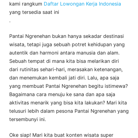
kami rangkum
Daftar Lowongan Kerja Indonesia
yang tersedia saat ini
.
Pantai Ngrenehan bukan hanya sekadar destinasi
wisata, tetapi juga sebuah potret kehidupan yang
autentik dan harmoni antara manusia dan alam.
Sebuah tempat di mana kita bisa melarikan diri
dari rutinitas sehari-hari, merasakan ketenangan,
dan menemukan kembali jati diri. Lalu, apa saja
yang membuat Pantai Ngrenehan begitu istimewa?
Bagaimana cara menuju ke sana dan apa saja
aktivitas menarik yang bisa kita lakukan? Mari kita
telusuri lebih dalam pesona Pantai Ngrenehan yang
tersembunyi ini.
Oke siap! Mari kita buat konten wisata super