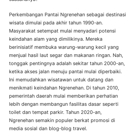
Perkembangan Pantai Ngrenehan sebagai destinasi
wisata dimulai pada akhir tahun 1990-an.
Masyarakat setempat mulai menyadari potensi
keindahan alam yang dimilikinya. Mereka
berinisiatif membuka warung-warung kecil yang
menjual hasil laut segar dan makanan ringan. Nah,
tonggak pentingnya adalah sekitar tahun 2000-an,
ketika akses jalan menuju pantai mulai diperbaiki.
Ini memudahkan wisatawan untuk datang dan
menikmati keindahan Ngrenehan. Di tahun 2010,
pemerintah daerah mulai memberikan perhatian
lebih dengan membangun fasilitas dasar seperti
toilet dan tempat parkir. Tahun 2020-an,
Ngrenehan semakin populer berkat promosi di
media sosial dan blog-blog travel.