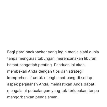
Bagi para backpacker yang ingin menjelajahi dunia
tanpa menguras tabungan, merencanakan liburan
hemat sangatlah penting. Panduan ini akan
membekali Anda dengan tips dan strategi
komprehensif untuk menghemat uang di setiap
aspek perjalanan Anda, memastikan Anda dapat
mengalami petualangan yang tak terlupakan tanpa
mengorbankan pengalaman.