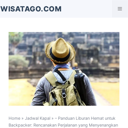
Langsung
WISATAGO.COM
Me
ke
isi
Home
»
Jadwal Kapal
» – Panduan Liburan Hemat untuk
Backpacker: Rencanakan Perjalanan yang Menyenangkan