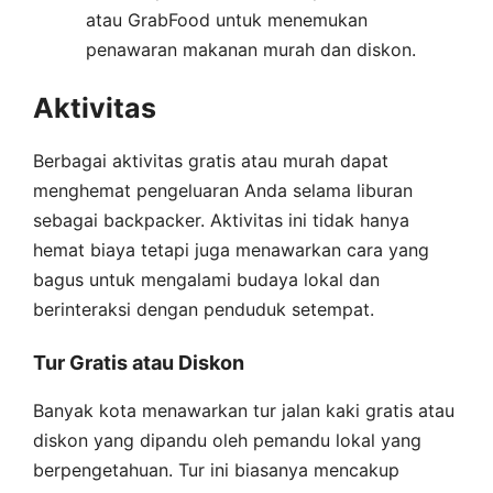
atau GrabFood untuk menemukan
penawaran makanan murah dan diskon.
Aktivitas
Berbagai aktivitas gratis atau murah dapat
menghemat pengeluaran Anda selama liburan
sebagai backpacker. Aktivitas ini tidak hanya
hemat biaya tetapi juga menawarkan cara yang
bagus untuk mengalami budaya lokal dan
berinteraksi dengan penduduk setempat.
Tur Gratis atau Diskon
Banyak kota menawarkan tur jalan kaki gratis atau
diskon yang dipandu oleh pemandu lokal yang
berpengetahuan. Tur ini biasanya mencakup