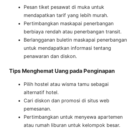
Pesan tiket pesawat di muka untuk
mendapatkan tarif yang lebih murah.
Pertimbangkan maskapai penerbangan
berbiaya rendah atau penerbangan transit.
Berlangganan buletin maskapai penerbangan
untuk mendapatkan informasi tentang
penawaran dan diskon.
Tips Menghemat Uang pada Penginapan
Pilih hostel atau wisma tamu sebagai
alternatif hotel.
Cari diskon dan promosi di situs web
pemesanan.
Pertimbangkan untuk menyewa apartemen
atau rumah liburan untuk kelompok besar.