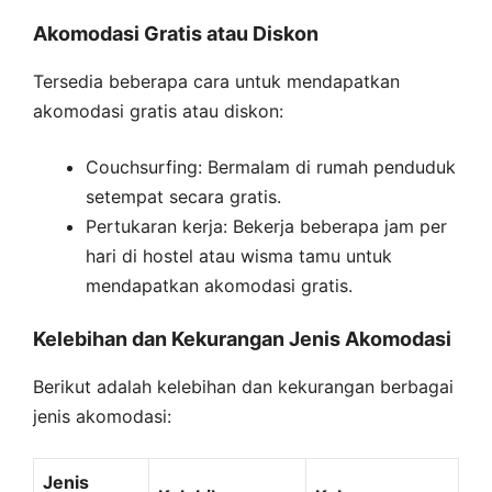
Akomodasi Gratis atau Diskon
Tersedia beberapa cara untuk mendapatkan
akomodasi gratis atau diskon:
Couchsurfing: Bermalam di rumah penduduk
setempat secara gratis.
Pertukaran kerja: Bekerja beberapa jam per
hari di hostel atau wisma tamu untuk
mendapatkan akomodasi gratis.
Kelebihan dan Kekurangan Jenis Akomodasi
Berikut adalah kelebihan dan kekurangan berbagai
jenis akomodasi:
Jenis