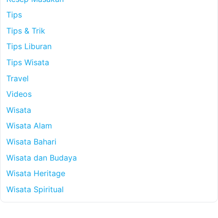
Tips
Tips & Trik
Tips Liburan
Tips Wisata
Travel
Videos
Wisata
Wisata Alam
Wisata Bahari
Wisata dan Budaya
Wisata Heritage
Wisata Spiritual