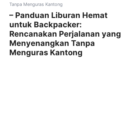
Tanpa Menguras Kantong
– Panduan Liburan Hemat
untuk Backpacker:
Rencanakan Perjalanan yang
Menyenangkan Tanpa
Menguras Kantong