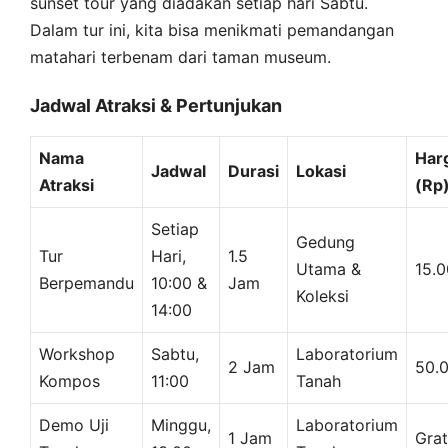
sunset tour yang diadakan setiap hari Sabtu.
Dalam tur ini, kita bisa menikmati pemandangan
matahari terbenam dari taman museum.
Jadwal Atraksi & Pertunjukan
Nama
Har
Jadwal
Durasi
Lokasi
Atraksi
(Rp
Setiap
Gedung
Tur
Hari,
1.5
Utama &
15.
Berpemandu
10:00 &
Jam
Koleksi
14:00
Workshop
Sabtu,
Laboratorium
2 Jam
50.
Kompos
11:00
Tanah
Demo Uji
Minggu,
Laboratorium
1 Jam
Grat