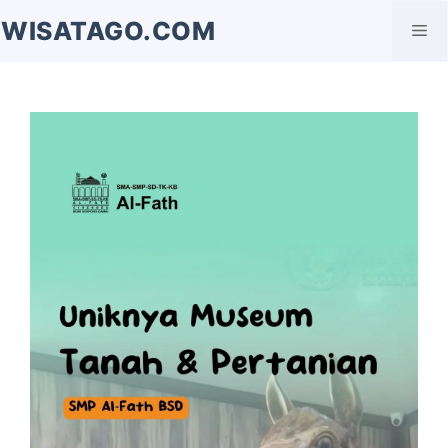
Langsung
WISATAGO.COM
Me
ke
isi