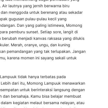
 Air lautnya yang jernih berwarna biru
 dan menggoda untuk berenang atau sekadar
ampak gugusan pulau-pulau kecil yang
dangan. Dan yang paling istimewa, Momong
ara pemburu sunset. Setiap sore, langit di
berubah menjadi kanvas raksasa yang dilukis
uler. Merah, oranye, ungu, dan kuning
kan pemandangan yang tak terlupakan. Jangan
mu, karena momen ini sayang sekali untuk
ampuuk tidak hanya terbatas pada
 Lebih dari itu, Momong Lampuuk menawarkan
esempatan untuk berinteraksi langsung dengan
h dan bersahaja. Kamu bisa belajar membuat
ta dalam kegiatan melaut bersama nelayan, atau