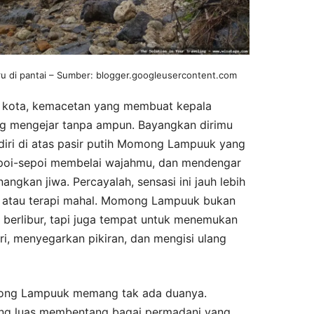
u di pantai – Sumber: blogger.googleusercontent.com
k kota, kemacetan yang membuat kepala
ng mengejar tanpa ampun. Bayangkan dirimu
rdiri di atas pasir putih Momong Lampuuk yang
epoi-sepoi membelai wajahmu, dan mendengar
gkan jiwa. Percayalah, sensasi ini jauh lebih
atau terapi mahal. Momong Lampuuk bukan
 berlibur, tapi juga tempat untuk menemukan
i, menyegarkan pikiran, dan mengisi ulang
mong Lampuuk memang tak ada duanya.
ang luas membentang bagai permadani yang