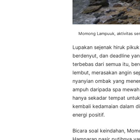
Momong Lampuuk, aktivitas ser
Lupakan sejenak hiruk piku
berdenyut, dan deadline ya
terbebas dari semua itu, be
lembut, merasakan angin s
nyanyian ombak yang menenan
ampuh daripada spa mewah 
hanya sekadar tempat untuk
kembali kedamaian dalam dir
energi positif.
Bicara soal keindahan, Mo
Hamparan pasir putihnya y