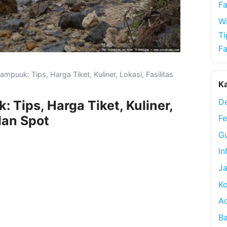
Fa
Wi
Ti
Fa
uuk: Tips, Harga Tiket, Kuliner, Lokasi, Fasilitas
Ka
De
Tips, Harga Tiket, Kuliner,
 dan Spot
Fe
Gu
In
Ja
Ko
A
Ba