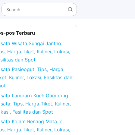
os-pos Terbaru
sata Wisata Sungai Jantho:
ps, Harga Tiket, Kuliner, Lokasi,
silitas dan Spot
sata Pasieogut: Tips, Harga
ket, Kuliner, Lokasi, Fasilitas dan
pot
isata Lambaro Kueh Gampong
sata: Tips, Harga Tiket, Kuliner,
kasi, Fasilitas dan Spot
sata Kolam Renang Mata Ie:
ps, Harga Tiket, Kuliner, Lokasi,