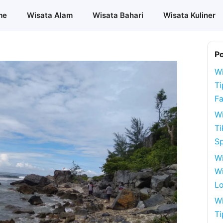
me
Wisata Alam
Wisata Bahari
Wisata Kuliner
P
Wi
Ti
Fa
Wi
Ti
S
W
Wi
Lo
Wi
Ti