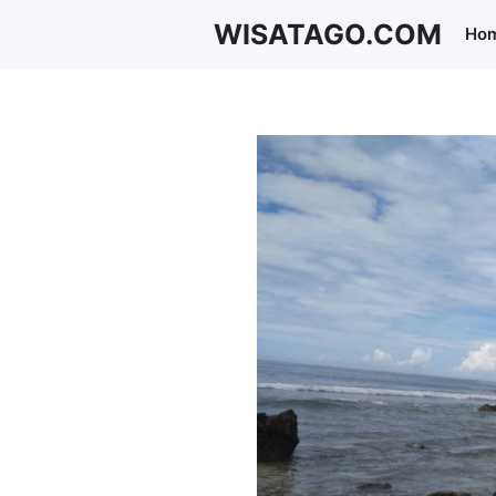
Langsung
WISATAGO.COM
Ho
ke
isi