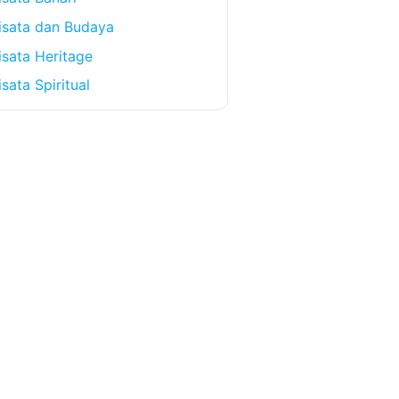
isata dan Budaya
sata Heritage
sata Spiritual