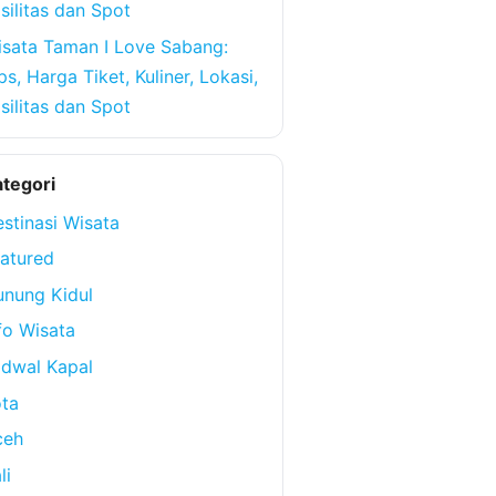
silitas dan Spot
sata Taman I Love Sabang:
ps, Harga Tiket, Kuliner, Lokasi,
silitas dan Spot
tegori
stinasi Wisata
atured
nung Kidul
fo Wisata
dwal Kapal
ta
ceh
li