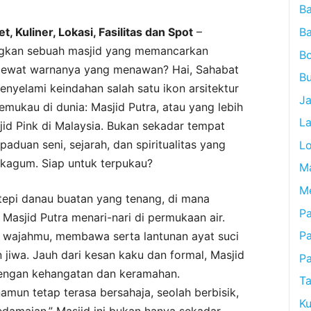
B
t, Kuliner, Lokasi, Fasilitas dan Spot
–
B
kan sebuah masjid yang memancarkan
B
lewat warnanya yang menawan? Hai, Sahabat
Bu
 menyelami keindahan salah satu ikon arsitektur
J
mukau di dunia: Masjid Putra, atau yang lebih
L
id Pink di Malaysia. Bukan sekadar tempat
paduan seni, sejarah, dan spiritualitas yang
L
agum. Siap untuk terpukau?
M
M
 tepi danau buatan yang tenang, di mana
Pa
asjid Putra menari-nari di permukaan air.
P
 wajahmu, membawa serta lantunan ayat suci
iwa. Jauh dari kesan kaku dan formal, Masjid
P
engan kehangatan dan keramahan.
Ta
amun tetap terasa bersahaja, seolah berbisik,
Ku
damaian.” Masjid ini bukan hanya sekadar