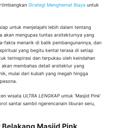
pertimbangkan
Strategi Menghemat Biaya
untuk
siap untuk menjelajahi lebih dalam tentang
ita akan mengupas tuntas arsitekturnya yang
-fakta menarik di balik pembangunannya, dan
piritual yang begitu kental terasa di setiap
tuk terinspirasi dan terpukau oleh keindahan
ta akan membahas detail arsitektur yang
nik, mulai dari kubah yang megah hingga
mpesona.
nten wisata
ULTRA
LENGKAP
untuk ‘Masjid Pink’
brol santai sambil ngerencanain liburan seru,
r Belakang Masjid Pink