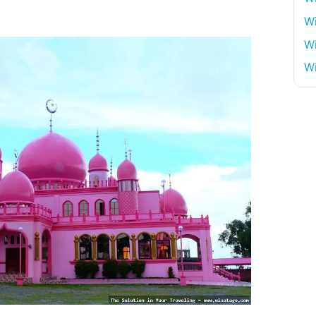
W
Wi
Wi