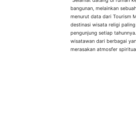
bangunan, melainkan sebuah
menurut data dari Tourism M
destinasi wisata religi palin
pengunjung setiap tahunnya.
wisatawan dari berbagai yan
merasakan atmosfer spiritua