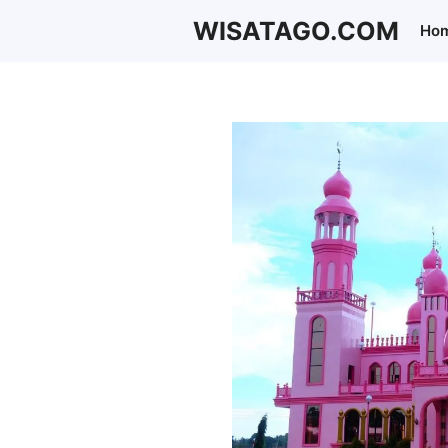
Langsung
WISATAGO.COM
Ho
ke
isi