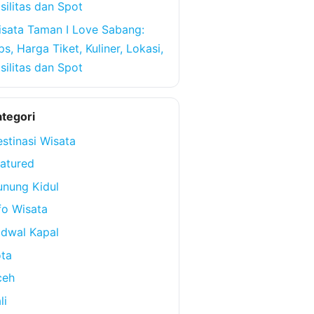
silitas dan Spot
sata Taman I Love Sabang:
ps, Harga Tiket, Kuliner, Lokasi,
silitas dan Spot
tegori
stinasi Wisata
atured
nung Kidul
fo Wisata
dwal Kapal
ta
ceh
li