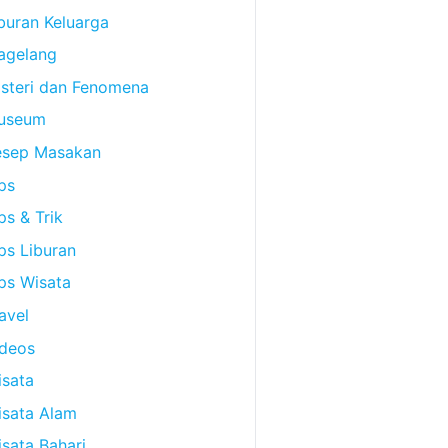
buran Keluarga
agelang
steri dan Fenomena
useum
esep Masakan
ps
ps & Trik
ps Liburan
ps Wisata
avel
ideos
sata
isata Alam
sata Bahari