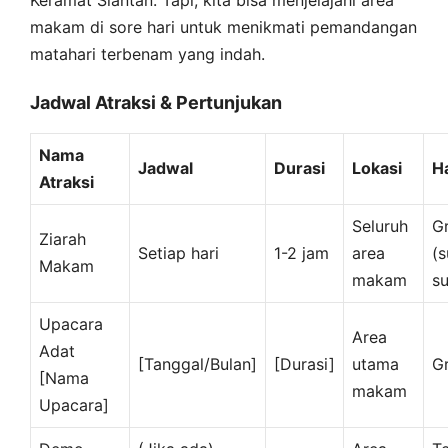
makam di sore hari untuk menikmati pemandangan
matahari terbenam yang indah.
Jadwal Atraksi & Pertunjukan
Nama
Jadwal
Durasi
Lokasi
H
Atraksi
Seluruh
Gr
Ziarah
Setiap hari
1-2 jam
area
(
Makam
makam
su
Upacara
Area
Adat
[Tanggal/Bulan]
[Durasi]
utama
Gr
[Nama
makam
Upacara]