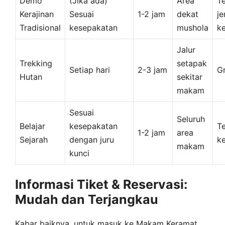
Demo
(Jika ada)
Area
T
Kerajinan
Sesuai
1-2 jam
dekat
je
Tradisional
kesepakatan
mushola
ke
Jalur
Trekking
setapak
Setiap hari
2-3 jam
Gr
Hutan
sekitar
makam
Sesuai
Seluruh
Belajar
kesepakatan
T
1-2 jam
area
Sejarah
dengan juru
k
makam
kunci
Informasi Tiket & Reservasi:
Mudah dan Terjangkau
Kabar baiknya, untuk masuk ke Makam Keramat