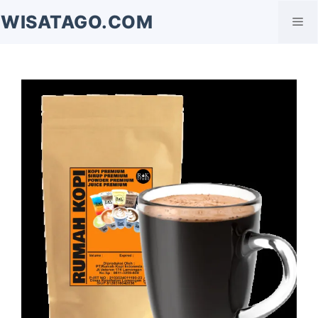
Langsung
WISATAGO.COM
Me
ke
isi