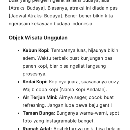
Buat yang pengen ngeliat atraksi budaya, ada
[Atraksi Budaya]. Biasanya, atraksi ini diadain pas
[Jadwal Atraksi Budaya]. Bener-bener bikin kita
ngerasain kekayaan budaya Indonesia.
Objek Wisata Unggulan
Kebun Kopi:
Tempatnya luas, hijaunya bikin
adem. Waktu terbaik buat kunjungan pas
panen kopi, biar bisa ngeliat langsung
prosesnya.
Kedai Kopi:
Kopinya juara, suasananya cozy.
Wajib coba kopi [Nama Kopi Andalan].
Air Terjun Mini:
Airnya seger, cocok buat
refreshing. Jangan lupa bawa baju ganti!
Taman Bunga:
Bunganya warna-warni, spot
foto yang instagramable banget.
Rumah Adat:
Arsitekturnya unik, bisa belajar