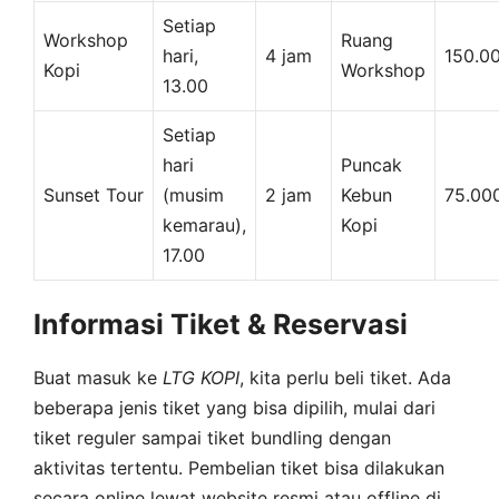
Setiap
Workshop
Ruang
hari,
4 jam
150.0
Kopi
Workshop
13.00
Setiap
hari
Puncak
Sunset Tour
(musim
2 jam
Kebun
75.00
kemarau),
Kopi
17.00
Informasi Tiket & Reservasi
Buat masuk ke
LTG
KOPI
, kita perlu beli tiket. Ada
beberapa jenis tiket yang bisa dipilih, mulai dari
tiket reguler sampai tiket bundling dengan
aktivitas tertentu. Pembelian tiket bisa dilakukan
secara online lewat website resmi atau offline di