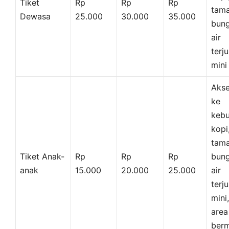
Tiket
Rp
Rp
Rp
tam
Dewasa
25.000
30.000
35.000
bung
air
terj
mini
Aks
ke
keb
kopi
tam
Tiket Anak-
Rp
Rp
Rp
bung
anak
15.000
20.000
25.000
air
terj
mini,
area
berm