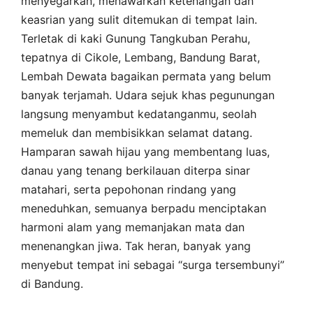
menyegarkan, menawarkan ketenangan dan
keasrian yang sulit ditemukan di tempat lain.
Terletak di kaki Gunung Tangkuban Perahu,
tepatnya di Cikole, Lembang, Bandung Barat,
Lembah Dewata bagaikan permata yang belum
banyak terjamah. Udara sejuk khas pegunungan
langsung menyambut kedatanganmu, seolah
memeluk dan membisikkan selamat datang.
Hamparan sawah hijau yang membentang luas,
danau yang tenang berkilauan diterpa sinar
matahari, serta pepohonan rindang yang
meneduhkan, semuanya berpadu menciptakan
harmoni alam yang memanjakan mata dan
menenangkan jiwa. Tak heran, banyak yang
menyebut tempat ini sebagai “surga tersembunyi”
di Bandung.