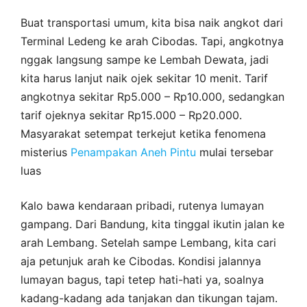
Buat transportasi umum, kita bisa naik angkot dari
Terminal Ledeng ke arah Cibodas. Tapi, angkotnya
nggak langsung sampe ke Lembah Dewata, jadi
kita harus lanjut naik ojek sekitar 10 menit. Tarif
angkotnya sekitar Rp5.000 – Rp10.000, sedangkan
tarif ojeknya sekitar Rp15.000 – Rp20.000.
Masyarakat setempat terkejut ketika fenomena
misterius
Penampakan Aneh Pintu
mulai tersebar
luas
Kalo bawa kendaraan pribadi, rutenya lumayan
gampang. Dari Bandung, kita tinggal ikutin jalan ke
arah Lembang. Setelah sampe Lembang, kita cari
aja petunjuk arah ke Cibodas. Kondisi jalannya
lumayan bagus, tapi tetep hati-hati ya, soalnya
kadang-kadang ada tanjakan dan tikungan tajam.