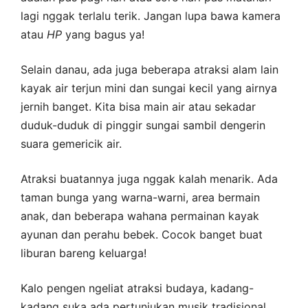
lagi nggak terlalu terik. Jangan lupa bawa kamera
atau
HP
yang bagus ya!
Selain danau, ada juga beberapa atraksi alam lain
kayak air terjun mini dan sungai kecil yang airnya
jernih banget. Kita bisa main air atau sekadar
duduk-duduk di pinggir sungai sambil dengerin
suara gemericik air.
Atraksi buatannya juga nggak kalah menarik. Ada
taman bunga yang warna-warni, area bermain
anak, dan beberapa wahana permainan kayak
ayunan dan perahu bebek. Cocok banget buat
liburan bareng keluarga!
Kalo pengen ngeliat atraksi budaya, kadang-
kadang suka ada pertunjukan musik tradisional