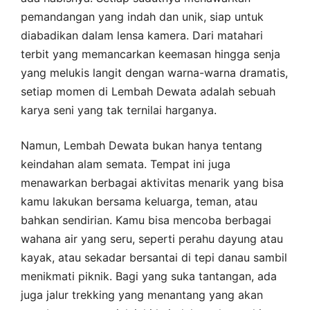
pemandangan yang indah dan unik, siap untuk
diabadikan dalam lensa kamera. Dari matahari
terbit yang memancarkan keemasan hingga senja
yang melukis langit dengan warna-warna dramatis,
setiap momen di Lembah Dewata adalah sebuah
karya seni yang tak ternilai harganya.
Namun, Lembah Dewata bukan hanya tentang
keindahan alam semata. Tempat ini juga
menawarkan berbagai aktivitas menarik yang bisa
kamu lakukan bersama keluarga, teman, atau
bahkan sendirian. Kamu bisa mencoba berbagai
wahana air yang seru, seperti perahu dayung atau
kayak, atau sekadar bersantai di tepi danau sambil
menikmati piknik. Bagi yang suka tantangan, ada
juga jalur trekking yang menantang yang akan