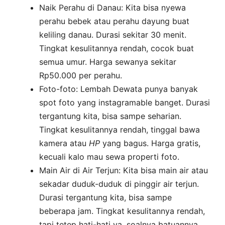
Naik Perahu di Danau: Kita bisa nyewa
perahu bebek atau perahu dayung buat
keliling danau. Durasi sekitar 30 menit.
Tingkat kesulitannya rendah, cocok buat
semua umur. Harga sewanya sekitar
Rp50.000 per perahu.
Foto-foto: Lembah Dewata punya banyak
spot foto yang instagramable banget. Durasi
tergantung kita, bisa sampe seharian.
Tingkat kesulitannya rendah, tinggal bawa
kamera atau
HP
yang bagus. Harga gratis,
kecuali kalo mau sewa properti foto.
Main Air di Air Terjun: Kita bisa main air atau
sekadar duduk-duduk di pinggir air terjun.
Durasi tergantung kita, bisa sampe
beberapa jam. Tingkat kesulitannya rendah,
tapi tetep hati-hati ya, soalnya batuannya