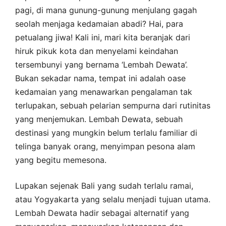
pagi, di mana gunung-gunung menjulang gagah
seolah menjaga kedamaian abadi? Hai, para
petualang jiwa! Kali ini, mari kita beranjak dari
hiruk pikuk kota dan menyelami keindahan
tersembunyi yang bernama ‘Lembah Dewata’.
Bukan sekadar nama, tempat ini adalah oase
kedamaian yang menawarkan pengalaman tak
terlupakan, sebuah pelarian sempurna dari rutinitas
yang menjemukan. Lembah Dewata, sebuah
destinasi yang mungkin belum terlalu familiar di
telinga banyak orang, menyimpan pesona alam
yang begitu memesona.
Lupakan sejenak Bali yang sudah terlalu ramai,
atau Yogyakarta yang selalu menjadi tujuan utama.
Lembah Dewata hadir sebagai alternatif yang