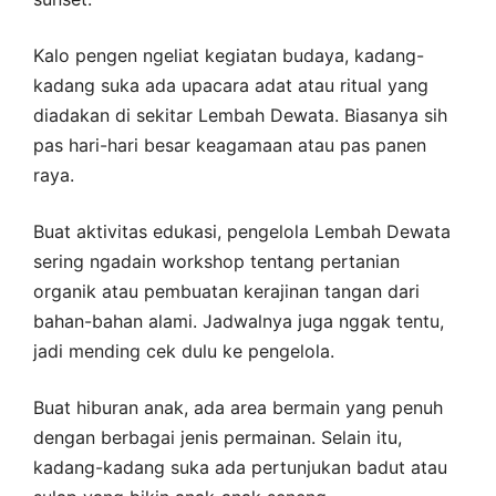
Kalo pengen ngeliat kegiatan budaya, kadang-
kadang suka ada upacara adat atau ritual yang
diadakan di sekitar Lembah Dewata. Biasanya sih
pas hari-hari besar keagamaan atau pas panen
raya.
Buat aktivitas edukasi, pengelola Lembah Dewata
sering ngadain workshop tentang pertanian
organik atau pembuatan kerajinan tangan dari
bahan-bahan alami. Jadwalnya juga nggak tentu,
jadi mending cek dulu ke pengelola.
Buat hiburan anak, ada area bermain yang penuh
dengan berbagai jenis permainan. Selain itu,
kadang-kadang suka ada pertunjukan badut atau