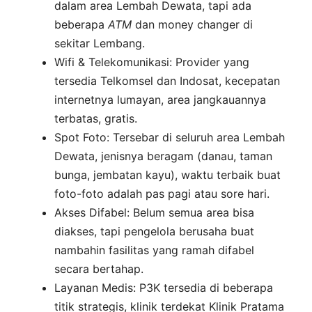
dalam area Lembah Dewata, tapi ada
beberapa
ATM
dan money changer di
sekitar Lembang.
Wifi & Telekomunikasi: Provider yang
tersedia Telkomsel dan Indosat, kecepatan
internetnya lumayan, area jangkauannya
terbatas, gratis.
Spot Foto: Tersebar di seluruh area Lembah
Dewata, jenisnya beragam (danau, taman
bunga, jembatan kayu), waktu terbaik buat
foto-foto adalah pas pagi atau sore hari.
Akses Difabel: Belum semua area bisa
diakses, tapi pengelola berusaha buat
nambahin fasilitas yang ramah difabel
secara bertahap.
Layanan Medis: P3K tersedia di beberapa
titik strategis, klinik terdekat Klinik Pratama