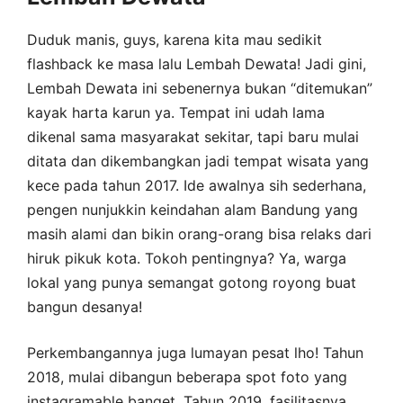
Duduk manis, guys, karena kita mau sedikit
flashback ke masa lalu Lembah Dewata! Jadi gini,
Lembah Dewata ini sebenernya bukan “ditemukan”
kayak harta karun ya. Tempat ini udah lama
dikenal sama masyarakat sekitar, tapi baru mulai
ditata dan dikembangkan jadi tempat wisata yang
kece pada tahun 2017. Ide awalnya sih sederhana,
pengen nunjukkin keindahan alam Bandung yang
masih alami dan bikin orang-orang bisa relaks dari
hiruk pikuk kota. Tokoh pentingnya? Ya, warga
lokal yang punya semangat gotong royong buat
bangun desanya!
Perkembangannya juga lumayan pesat lho! Tahun
2018, mulai dibangun beberapa spot foto yang
instagramable banget. Tahun 2019, fasilitasnya