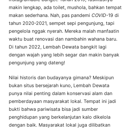
makin lengkap, ada toilet, mushola, bahkan tempat
makan sederhana. Nah, pas pandemi
COVID
-19 di
tahun 2020-2021, sempet sepi pengunjung, tapi
pengelola nggak nyerah. Mereka malah manfaatin
waktu buat renovasi dan nambahin wahana baru.
Di tahun 2022, Lembah Dewata bangkit lagi
dengan wajah yang lebih segar dan makin banyak
pengunjung yang dateng!
Nilai historis dan budayanya gimana? Meskipun
bukan situs bersejarah kuno, Lembah Dewata
punya nilai penting dalam konservasi alam dan
pemberdayaan masyarakat lokal. Tempat ini jadi
bukti bahwa pariwisata bisa jadi sumber
penghidupan yang berkelanjutan kalo dikelola
dengan baik. Masyarakat lokal juga dilibatkan