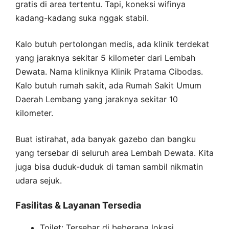
gratis di area tertentu. Tapi, koneksi wifinya
kadang-kadang suka nggak stabil.
Kalo butuh pertolongan medis, ada klinik terdekat
yang jaraknya sekitar 5 kilometer dari Lembah
Dewata. Nama kliniknya Klinik Pratama Cibodas.
Kalo butuh rumah sakit, ada Rumah Sakit Umum
Daerah Lembang yang jaraknya sekitar 10
kilometer.
Buat istirahat, ada banyak gazebo dan bangku
yang tersebar di seluruh area Lembah Dewata. Kita
juga bisa duduk-duduk di taman sambil nikmatin
udara sejuk.
Fasilitas & Layanan Tersedia
Toilet: Tersebar di beberapa lokasi,