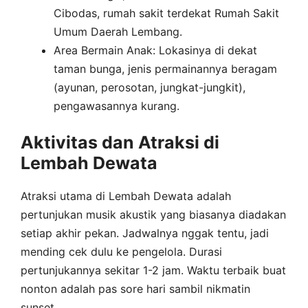
Cibodas, rumah sakit terdekat Rumah Sakit
Umum Daerah Lembang.
Area Bermain Anak: Lokasinya di dekat
taman bunga, jenis permainannya beragam
(ayunan, perosotan, jungkat-jungkit),
pengawasannya kurang.
Aktivitas dan Atraksi di
Lembah Dewata
Atraksi utama di Lembah Dewata adalah
pertunjukan musik akustik yang biasanya diadakan
setiap akhir pekan. Jadwalnya nggak tentu, jadi
mending cek dulu ke pengelola. Durasi
pertunjukannya sekitar 1-2 jam. Waktu terbaik buat
nonton adalah pas sore hari sambil nikmatin
sunset.