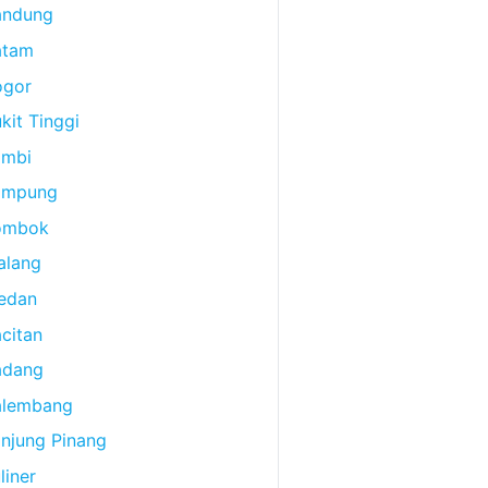
andung
atam
ogor
kit Tinggi
ambi
ampung
ombok
alang
edan
citan
adang
alembang
njung Pinang
liner