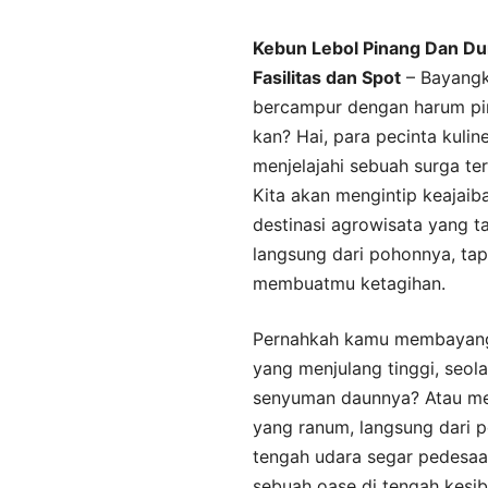
Kebun Lebol Pinang Dan Duri
Fasilitas dan Spot
– Bayangk
bercampur dengan harum pi
kan? Hai, para pecinta kulin
menjelajahi sebuah surga t
Kita akan mengintip keajaib
destinasi agrowisata yang 
langsung dari pohonnya, tap
membuatmu ketagihan.
Pernahkah kamu membayangka
yang menjulang tinggi, se
senyuman daunnya? Atau mer
yang ranum, langsung dari 
tengah udara segar pedesaa
sebuah oase di tengah kesi