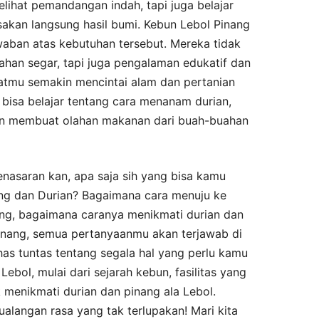
lihat pemandangan indah, tapi juga belajar
akan langsung hasil bumi. Kebun Lebol Pinang
waban atas kebutuhan tersebut. Mereka tidak
an segar, tapi juga pengalaman edukatif dan
atmu semakin mencintai alam dan pertanian
bisa belajar tentang cara menanam durian,
an membuat olahan makanan dari buah-buahan
nasaran kan, apa saja sih yang bisa kamu
ang dan Durian? Bagaimana cara menuju ke
ing, bagaimana caranya menikmati durian dan
enang, semua pertanyaanmu akan terjawab di
ahas tuntas tentang segala hal yang perlu kamu
ebol, mulai dari sejarah kebun, fasilitas yang
ik menikmati durian dan pinang ala Lebol.
ualangan rasa yang tak terlupakan! Mari kita