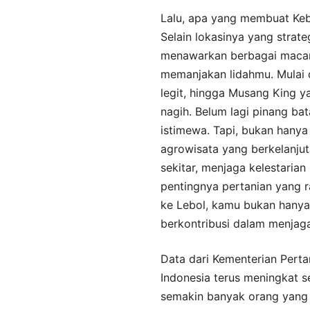
Lalu, apa yang membuat Keb
Selain lokasinya yang strate
menawarkan berbagai macam
memanjakan lidahmu. Mulai 
legit, hingga Musang King 
nagih. Belum lagi pinang ba
istimewa. Tapi, bukan hany
agrowisata yang berkelanj
sekitar, menjaga kelestaria
pentingnya pertanian yang r
ke Lebol, kamu bukan hanya 
berkontribusi dalam menjaga
Data dari Kementerian Pert
Indonesia terus meningkat s
semakin banyak orang yang