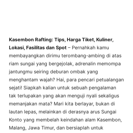
Kasembon Rafting: Tips, Harga Tiket, Kuliner,
Lokasi, Fasilitas dan Spot
– Pernahkah kamu
membayangkan dirimu terombang-ambing di atas
riam sungai yang bergejolak, adrenalin memompa
jantungmu seiring deburan ombak yang
menghantam wajah? Hai, para pencari petualangan
sejati! Siapkah kalian untuk sebuah pengalaman
tak terlupakan yang akan menguji nyali sekaligus
memanjakan mata? Mari kita berlayar, bukan di
lautan lepas, melainkan di derasnya arus Sungai
Konto yang membelah keindahan alam Kasembon,
Malang, Jawa Timur, dan bersiaplah untuk