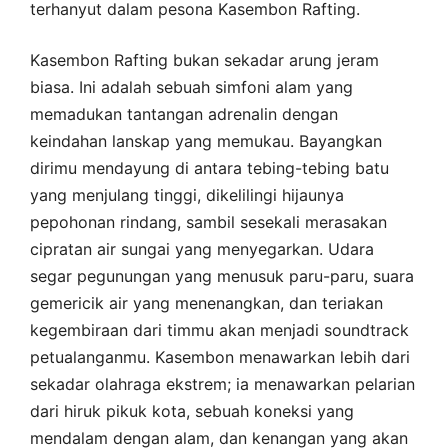
terhanyut dalam pesona Kasembon Rafting.
Kasembon Rafting bukan sekadar arung jeram
biasa. Ini adalah sebuah simfoni alam yang
memadukan tantangan adrenalin dengan
keindahan lanskap yang memukau. Bayangkan
dirimu mendayung di antara tebing-tebing batu
yang menjulang tinggi, dikelilingi hijaunya
pepohonan rindang, sambil sesekali merasakan
cipratan air sungai yang menyegarkan. Udara
segar pegunungan yang menusuk paru-paru, suara
gemericik air yang menenangkan, dan teriakan
kegembiraan dari timmu akan menjadi soundtrack
petualanganmu. Kasembon menawarkan lebih dari
sekadar olahraga ekstrem; ia menawarkan pelarian
dari hiruk pikuk kota, sebuah koneksi yang
mendalam dengan alam, dan kenangan yang akan