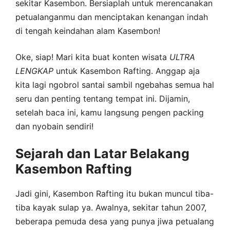
sekitar Kasembon. Bersiaplah untuk merencanakan
petualanganmu dan menciptakan kenangan indah
di tengah keindahan alam Kasembon!
Oke, siap! Mari kita buat konten wisata
ULTRA
LENGKAP
untuk Kasembon Rafting. Anggap aja
kita lagi ngobrol santai sambil ngebahas semua hal
seru dan penting tentang tempat ini. Dijamin,
setelah baca ini, kamu langsung pengen packing
dan nyobain sendiri!
Sejarah dan Latar Belakang
Kasembon Rafting
Jadi gini, Kasembon Rafting itu bukan muncul tiba-
tiba kayak sulap ya. Awalnya, sekitar tahun 2007,
beberapa pemuda desa yang punya jiwa petualang