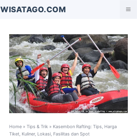
Langsung
WISATAGO.COM
Me
ke
isi
Home
»
Tips & Trik
» Kasembon Rafting: Tips, Harga
Tiket, Kuliner, Lokasi, Fasilitas dan Spot