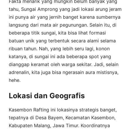
Fakta menarik yang mungkin belum banyak yang
tahu, Sungai Amprong yang jadi lokasi arung jeram
ini punya air yang jernih banget karena sumbernya
langsung dari mata air pegunungan. Selain itu, di
beberapa titik sungai, kita bisa lihat formasi
batuan unik yang terbentuk secara alami selama
ribuan tahun. Nah, yang lebih seru lagi, konon
katanya, di sungai ini ada beberapa spot yang
dianggap keramat oleh warga sekitar. Jadi, selain
adrenalin, kita juga bisa ngerasain aura mistisnya,
hehe.
Lokasi dan Geografis
Kasembon Rafting ini lokasinya strategis banget,
tepatnya di Desa Bayem, Kecamatan Kasembon,
Kabupaten Malang, Jawa Timur. Koordinatnya