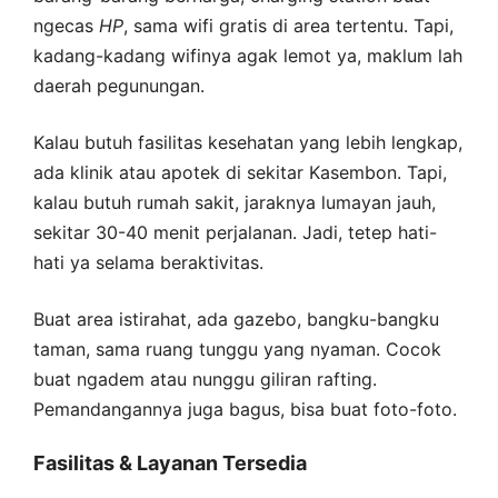
ngecas
HP
, sama wifi gratis di area tertentu. Tapi,
kadang-kadang wifinya agak lemot ya, maklum lah
daerah pegunungan.
Kalau butuh fasilitas kesehatan yang lebih lengkap,
ada klinik atau apotek di sekitar Kasembon. Tapi,
kalau butuh rumah sakit, jaraknya lumayan jauh,
sekitar 30-40 menit perjalanan. Jadi, tetep hati-
hati ya selama beraktivitas.
Buat area istirahat, ada gazebo, bangku-bangku
taman, sama ruang tunggu yang nyaman. Cocok
buat ngadem atau nunggu giliran rafting.
Pemandangannya juga bagus, bisa buat foto-foto.
Fasilitas & Layanan Tersedia