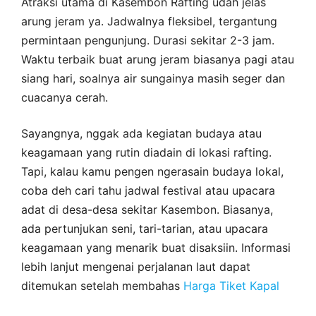
Atraksi utama di Kasembon Rafting udah jelas
arung jeram ya. Jadwalnya fleksibel, tergantung
permintaan pengunjung. Durasi sekitar 2-3 jam.
Waktu terbaik buat arung jeram biasanya pagi atau
siang hari, soalnya air sungainya masih seger dan
cuacanya cerah.
Sayangnya, nggak ada kegiatan budaya atau
keagamaan yang rutin diadain di lokasi rafting.
Tapi, kalau kamu pengen ngerasain budaya lokal,
coba deh cari tahu jadwal festival atau upacara
adat di desa-desa sekitar Kasembon. Biasanya,
ada pertunjukan seni, tari-tarian, atau upacara
keagamaan yang menarik buat disaksiin. Informasi
lebih lanjut mengenai perjalanan laut dapat
ditemukan setelah membahas
Harga Tiket Kapal