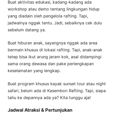
Buat aktivitas edukasi, kadang-kadang ada
workshop atau demo tentang lingkungan hidup
yang diadain oleh pengelola rafting. Tapi,
jadwalnya nggak tentu. Jadi, sebaiknya cek dulu
sebelum datang ya.
Buat hiburan anak, sayangnya nggak ada area
bermain khusus di lokasi rafting. Tapi, anak-anak
tetep bisa ikut arung jeram kok, asal didampingi
sama orang dewasa dan pake perlengkapan
keselamatan yang lengkap.
Buat program khusus kayak sunset tour atau night
safari, belum ada di Kasembon Rafting. Tapi, siapa
tahu ke depannya ada ya? Kita tunggu aja!
Jadwal Atraksi & Pertunjukan