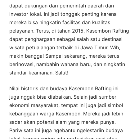
dapat dukungan dari pemerintah daerah dan
investor lokal. Ini jadi tonggak penting karena
mereka bisa ningkatin fasilitas dan kualitas
pelayanan. Terus, di tahun 2015, Kasembon Rafting
dapat penghargaan sebagai salah satu destinasi
wisata petualangan terbaik di Jawa Timur. Wih,
makin bangga! Sampai sekarang, mereka terus
berinovasi, nambahin wahana baru, dan ningkatin
standar keamanan. Salut!
Nilai historis dan budaya Kasembon Rafting ini
juga nggak bisa diabaikan. Selain jadi sumber
ekonomi masyarakat, tempat ini juga jadi simbol
kebanggaan warga Kasembon. Mereka jadi lebih
sadar akan potensi alam yang mereka punya.
Pariwisata ini juga ngebantu ngelestariin budaya
lokal, karena sering ada pertunjukan seni atau