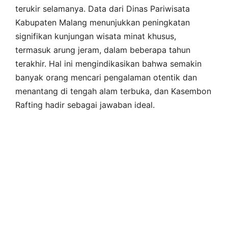
terukir selamanya. Data dari Dinas Pariwisata
Kabupaten Malang menunjukkan peningkatan
signifikan kunjungan wisata minat khusus,
termasuk arung jeram, dalam beberapa tahun
terakhir. Hal ini mengindikasikan bahwa semakin
banyak orang mencari pengalaman otentik dan
menantang di tengah alam terbuka, dan Kasembon
Rafting hadir sebagai jawaban ideal.