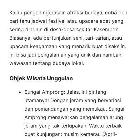
Kalau pengen ngerasain atraksi budaya, coba deh
cari tahu jadwal festival atau upacara adat yang
sering diadain di desa-desa sekitar Kasembon.
Biasanya, ada pertunjukan seni, tari-tarian, atau
upacara keagamaan yang menarik buat disaksiin.
Ini bisa jadi pengalaman yang unik dan nambah
wawasan tentang budaya lokal.
Objek Wisata Unggulan
Sungai Amprong: Jelas, ini bintang
utamanya! Dengan jeram yang bervariasi
dan pemandangan yang memukau, Sungai
Amprong menawarkan pengalaman arung
jeram yang tak terlupakan. Waktu terbaik
buat kunjungan: musim kemarau (April-