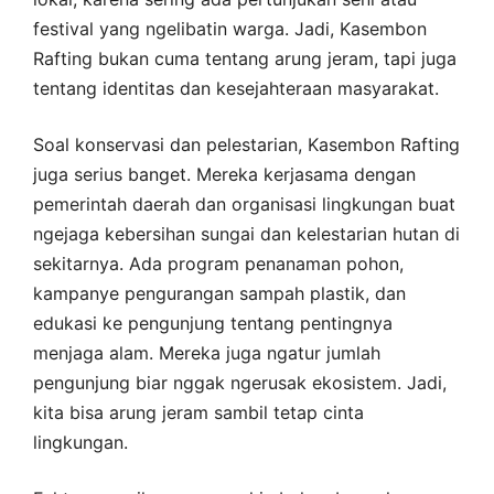
festival yang ngelibatin warga. Jadi, Kasembon
Rafting bukan cuma tentang arung jeram, tapi juga
tentang identitas dan kesejahteraan masyarakat.
Soal konservasi dan pelestarian, Kasembon Rafting
juga serius banget. Mereka kerjasama dengan
pemerintah daerah dan organisasi lingkungan buat
ngejaga kebersihan sungai dan kelestarian hutan di
sekitarnya. Ada program penanaman pohon,
kampanye pengurangan sampah plastik, dan
edukasi ke pengunjung tentang pentingnya
menjaga alam. Mereka juga ngatur jumlah
pengunjung biar nggak ngerusak ekosistem. Jadi,
kita bisa arung jeram sambil tetap cinta
lingkungan.