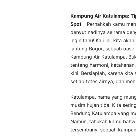
Kampung Air Katulampa: Tips,
Spot
– Pernahkah kamu me
denyut nadinya seirama deng
ingin tahu! Kali ini, kita a
jantung Bogor, sebuah oase
Kampung Air Katulampa. Buk
tentang harmoni, ketahanan,
kini. Bersiaplah, karena kit
setiap tetes airnya, dan me
Katulampa, nama yang mungki
musim hujan tiba. Kita serin
Bendung Katulampa yang men
Namun, tahukah kamu bahwa d
tersembunyi sebuah kampung