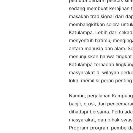
pemuda berlatih pencak sila
sedang membuat kerajinan t
masakan tradisional dari da
membangkitkan selera untuk
Katulampa. Lebih dari seka
menyentuh hatimu, menging
antara manusia dan alam. Se
menunjukkan bahwa tingkat
Katulampa terhadap lingkung
masyarakat di wilayah perko
lokal memiliki peran pentin
Namun, perjalanan Kampung 
banjir, erosi, dan pencemar
dihadapi bersama. Perlu ada
masyarakat, dan pihak swast
Program-program pemberday