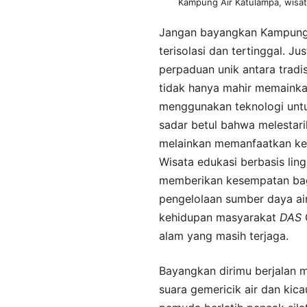
Kampung Air Katulampa, wisat
Jangan bayangkan Kampung 
terisolasi dan tertinggal. J
perpaduan unik antara tradi
tidak hanya mahir memainkan 
menggunakan teknologi unt
sadar betul bahwa melestar
melainkan memanfaatkan ke
Wisata edukasi berbasis li
memberikan kesempatan bagi
pengelolaan sumber daya air
kehidupan masyarakat
DAS
C
alam yang masih terjaga.
Bayangkan dirimu berjalan me
suara gemericik air dan kic