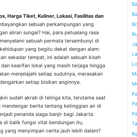
B
B
 Harga Tiket, Kuliner, Lokasi, Fasilitas dan
B
mbayangkan sebuah perkampungan yang
an aliran sungai? Hai, para petualang rasa
Bu
kan menyelami sebuah permata tersembunyi di
J
 kehidupan yang begitu dekat dengan alam:
L
an sekadar tempat, ini adalah sebuah kisah
L
 dan kearifan lokal yang masih terjaga hingga
a akan menjelajahi setiap sudutnya, merasakan
M
ndengarkan setiap bisikan anginnya.
M
Pa
n sudah akrab di telinga kita, terutama saat
P
g mendengar berita tentang ketinggian air di
P
jadi penanda siaga banjir bagi Jakarta.
i balik fungsi vital bendungan itu,
Ta
 yang menyimpan cerita jauh lebih dalam?
Ku