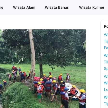
me
Wisata Alam
Wisata Bahari
Wisata Kuliner
P
Wi
Ti
Fa
Wi
Ti
S
W
Wi
Lo
Wi
Ti