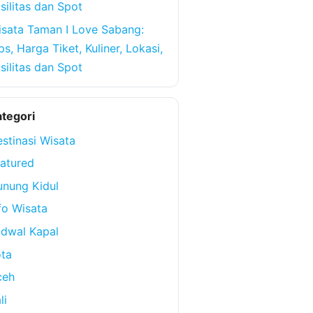
silitas dan Spot
sata Taman I Love Sabang:
ps, Harga Tiket, Kuliner, Lokasi,
silitas dan Spot
tegori
stinasi Wisata
atured
nung Kidul
fo Wisata
dwal Kapal
ta
ceh
li