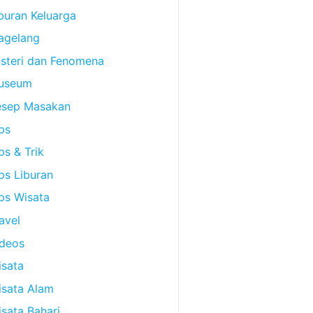
buran Keluarga
agelang
steri dan Fenomena
useum
esep Masakan
ps
ps & Trik
ps Liburan
ps Wisata
avel
ideos
sata
isata Alam
sata Bahari