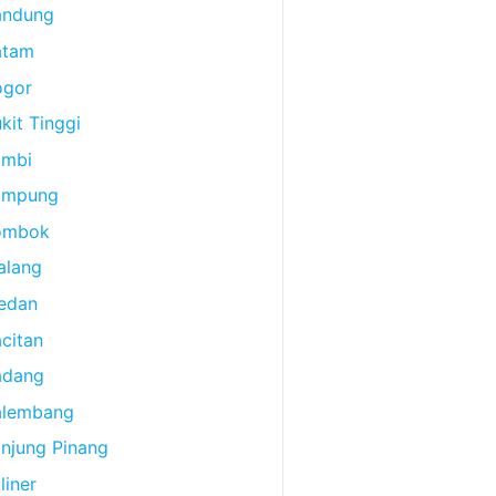
andung
atam
ogor
kit Tinggi
ambi
ampung
ombok
alang
edan
citan
adang
alembang
njung Pinang
liner