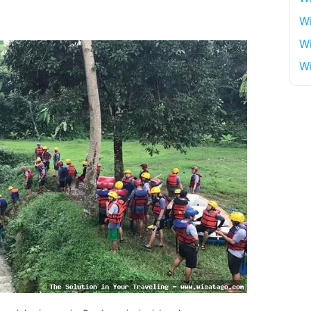
W
Wi
Wi