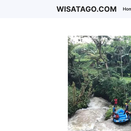
Langsung
WISATAGO.COM
Ho
ke
isi