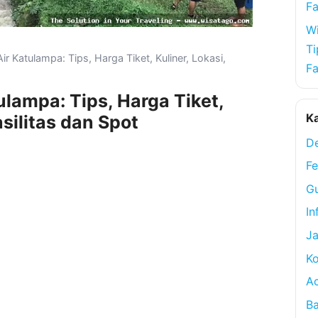
Fa
Wi
Ti
 Katulampa: Tips, Harga Tiket, Kuliner, Lokasi,
Fa
lampa: Tips, Harga Tiket,
Ka
asilitas dan Spot
De
Fe
Gu
In
Ja
Ko
A
Ba