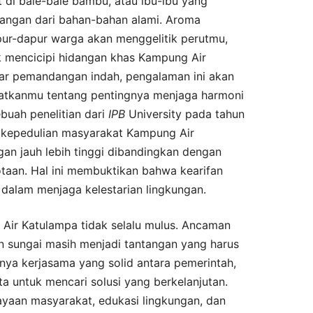
t di bale-bale bambu, atau ibu-ibu yang
angan dari bahan-bahan alami. Aroma
pur-dapur warga akan menggelitik perutmu,
 mencicipi hidangan khas Kampung Air
dar pemandangan indah, pengalaman ini akan
atkanmu tentang pentingnya menjaga harmoni
buah penelitian dari
IPB
University pada tahun
 kepedulian masyarakat Kampung Air
an jauh lebih tinggi dibandingkan dengan
taan. Hal ini membuktikan bahwa kearifan
g dalam menjaga kelestarian lingkungan.
Air Katulampa tidak selalu mulus. Ancaman
an sungai masih menjadi tantangan yang harus
nya kerjasama yang solid antara pemerintah,
a untuk mencari solusi yang berkelanjutan.
aan masyarakat, edukasi lingkungan, dan