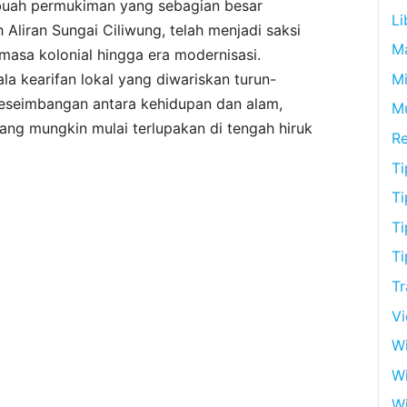
buah permukiman yang sebagian besar
Li
Aliran Sungai Ciliwung, telah menjadi saksi
M
masa kolonial hingga era modernisasi.
Mi
a kearifan lokal yang diwariskan turun-
keseimbangan antara kehidupan dan alam,
M
ang mungkin mulai terlupakan di tengah hiruk
R
Ti
Ti
Ti
Ti
Tr
V
Wi
W
Wi