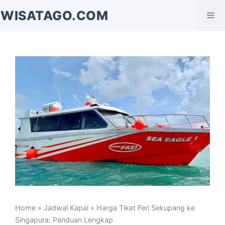
Langsung
WISATAGO.COM
Me
ke
isi
Home
»
Jadwal Kapal
» Harga Tiket Feri Sekupang ke
Singapura: Panduan Lengkap