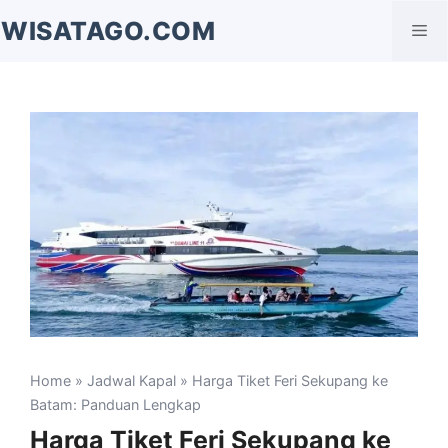
Langsung
WISATAGO.COM
Me
ke
isi
Home
»
Jadwal Kapal
» Harga Tiket Feri Sekupang ke
Batam: Panduan Lengkap
Harga Tiket Feri Sekupang ke