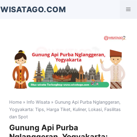
Langsung
WISATAGO.COM
Me
ke
isi
Home
»
Info Wisata
» Gunung Api Purba Nglanggeran,
Yogyakarta: Tips, Harga Tiket, Kuliner, Lokasi, Fasilitas
dan Spot
Gunung Api Purba
Nglanggeran, Yogyakarta: