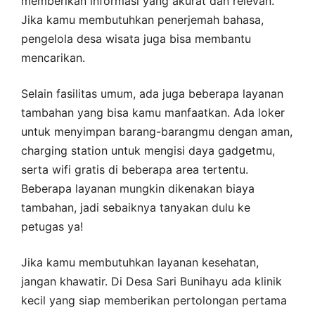
memberikan informasi yang akurat dan relevan.
Jika kamu membutuhkan penerjemah bahasa,
pengelola desa wisata juga bisa membantu
mencarikan.
Selain fasilitas umum, ada juga beberapa layanan
tambahan yang bisa kamu manfaatkan. Ada loker
untuk menyimpan barang-barangmu dengan aman,
charging station untuk mengisi daya gadgetmu,
serta wifi gratis di beberapa area tertentu.
Beberapa layanan mungkin dikenakan biaya
tambahan, jadi sebaiknya tanyakan dulu ke
petugas ya!
Jika kamu membutuhkan layanan kesehatan,
jangan khawatir. Di Desa Sari Bunihayu ada klinik
kecil yang siap memberikan pertolongan pertama