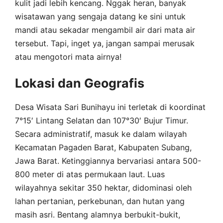
kulit jadi lebih kencang. Nggak heran, banyak
wisatawan yang sengaja datang ke sini untuk
mandi atau sekadar mengambil air dari mata air
tersebut. Tapi, inget ya, jangan sampai merusak
atau mengotori mata airnya!
Lokasi dan Geografis
Desa Wisata Sari Bunihayu ini terletak di koordinat
7°15′ Lintang Selatan dan 107°30′ Bujur Timur.
Secara administratif, masuk ke dalam wilayah
Kecamatan Pagaden Barat, Kabupaten Subang,
Jawa Barat. Ketinggiannya bervariasi antara 500-
800 meter di atas permukaan laut. Luas
wilayahnya sekitar 350 hektar, didominasi oleh
lahan pertanian, perkebunan, dan hutan yang
masih asri. Bentang alamnya berbukit-bukit,