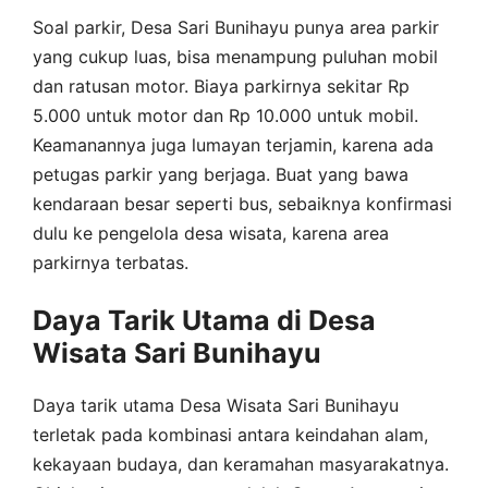
Soal parkir, Desa Sari Bunihayu punya area parkir
yang cukup luas, bisa menampung puluhan mobil
dan ratusan motor. Biaya parkirnya sekitar Rp
5.000 untuk motor dan Rp 10.000 untuk mobil.
Keamanannya juga lumayan terjamin, karena ada
petugas parkir yang berjaga. Buat yang bawa
kendaraan besar seperti bus, sebaiknya konfirmasi
dulu ke pengelola desa wisata, karena area
parkirnya terbatas.
Daya Tarik Utama di Desa
Wisata Sari Bunihayu
Daya tarik utama Desa Wisata Sari Bunihayu
terletak pada kombinasi antara keindahan alam,
kekayaan budaya, dan keramahan masyarakatnya.