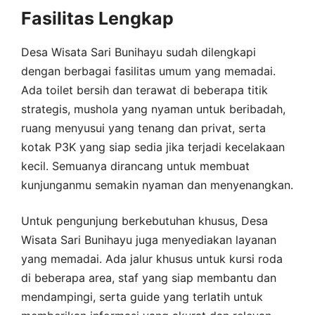
Fasilitas Lengkap
Desa Wisata Sari Bunihayu sudah dilengkapi
dengan berbagai fasilitas umum yang memadai.
Ada toilet bersih dan terawat di beberapa titik
strategis, mushola yang nyaman untuk beribadah,
ruang menyusui yang tenang dan privat, serta
kotak P3K yang siap sedia jika terjadi kecelakaan
kecil. Semuanya dirancang untuk membuat
kunjunganmu semakin nyaman dan menyenangkan.
Untuk pengunjung berkebutuhan khusus, Desa
Wisata Sari Bunihayu juga menyediakan layanan
yang memadai. Ada jalur khusus untuk kursi roda
di beberapa area, staf yang siap membantu dan
mendampingi, serta guide yang terlatih untuk