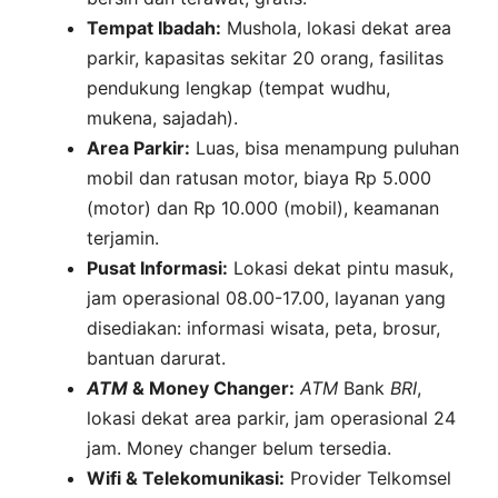
Tempat Ibadah:
Mushola, lokasi dekat area
parkir, kapasitas sekitar 20 orang, fasilitas
pendukung lengkap (tempat wudhu,
mukena, sajadah).
Area Parkir:
Luas, bisa menampung puluhan
mobil dan ratusan motor, biaya Rp 5.000
(motor) dan Rp 10.000 (mobil), keamanan
terjamin.
Pusat Informasi:
Lokasi dekat pintu masuk,
jam operasional 08.00-17.00, layanan yang
disediakan: informasi wisata, peta, brosur,
bantuan darurat.
ATM
& Money Changer:
ATM
Bank
BRI
,
lokasi dekat area parkir, jam operasional 24
jam. Money changer belum tersedia.
Wifi & Telekomunikasi:
Provider Telkomsel