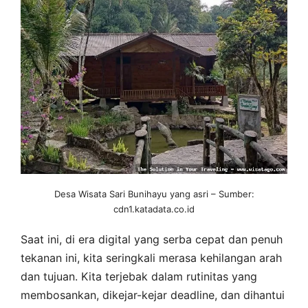
Desa Wisata Sari Bunihayu yang asri – Sumber:
cdn1.katadata.co.id
Saat ini, di era digital yang serba cepat dan penuh
tekanan ini, kita seringkali merasa kehilangan arah
dan tujuan. Kita terjebak dalam rutinitas yang
membosankan, dikejar-kejar deadline, dan dihantui