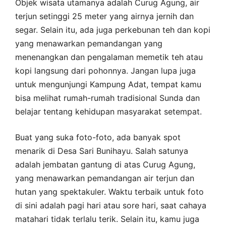
Objek wisata utamanya adalah Curug Agung, air
terjun setinggi 25 meter yang airnya jernih dan
segar. Selain itu, ada juga perkebunan teh dan kopi
yang menawarkan pemandangan yang
menenangkan dan pengalaman memetik teh atau
kopi langsung dari pohonnya. Jangan lupa juga
untuk mengunjungi Kampung Adat, tempat kamu
bisa melihat rumah-rumah tradisional Sunda dan
belajar tentang kehidupan masyarakat setempat.
Buat yang suka foto-foto, ada banyak spot
menarik di Desa Sari Bunihayu. Salah satunya
adalah jembatan gantung di atas Curug Agung,
yang menawarkan pemandangan air terjun dan
hutan yang spektakuler. Waktu terbaik untuk foto
di sini adalah pagi hari atau sore hari, saat cahaya
matahari tidak terlalu terik. Selain itu, kamu juga