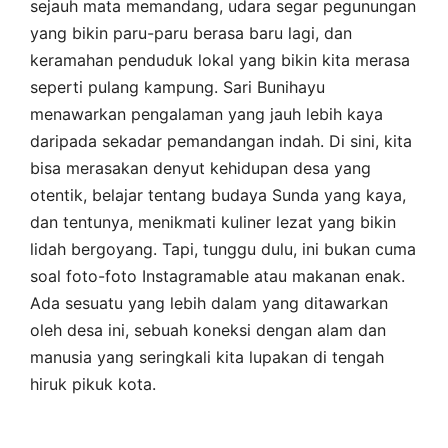
sejauh mata memandang, udara segar pegunungan
yang bikin paru-paru berasa baru lagi, dan
keramahan penduduk lokal yang bikin kita merasa
seperti pulang kampung. Sari Bunihayu
menawarkan pengalaman yang jauh lebih kaya
daripada sekadar pemandangan indah. Di sini, kita
bisa merasakan denyut kehidupan desa yang
otentik, belajar tentang budaya Sunda yang kaya,
dan tentunya, menikmati kuliner lezat yang bikin
lidah bergoyang. Tapi, tunggu dulu, ini bukan cuma
soal foto-foto Instagramable atau makanan enak.
Ada sesuatu yang lebih dalam yang ditawarkan
oleh desa ini, sebuah koneksi dengan alam dan
manusia yang seringkali kita lupakan di tengah
hiruk pikuk kota.