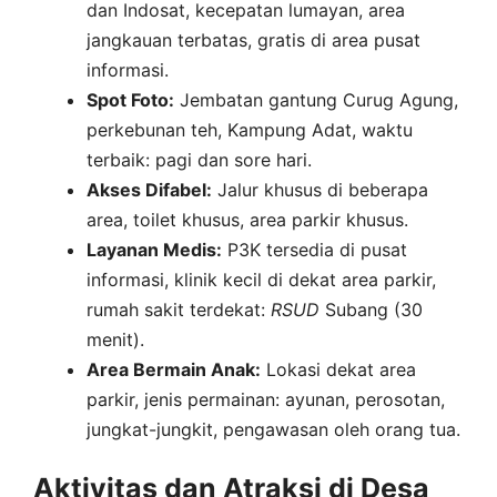
dan Indosat, kecepatan lumayan, area
jangkauan terbatas, gratis di area pusat
informasi.
Spot Foto:
Jembatan gantung Curug Agung,
perkebunan teh, Kampung Adat, waktu
terbaik: pagi dan sore hari.
Akses Difabel:
Jalur khusus di beberapa
area, toilet khusus, area parkir khusus.
Layanan Medis:
P3K tersedia di pusat
informasi, klinik kecil di dekat area parkir,
rumah sakit terdekat:
RSUD
Subang (30
menit).
Area Bermain Anak:
Lokasi dekat area
parkir, jenis permainan: ayunan, perosotan,
jungkat-jungkit, pengawasan oleh orang tua.
Aktivitas dan Atraksi di Desa