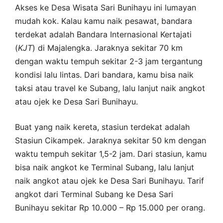
Akses ke Desa Wisata Sari Bunihayu ini lumayan
mudah kok. Kalau kamu naik pesawat, bandara
terdekat adalah Bandara Internasional Kertajati
(
KJT
) di Majalengka. Jaraknya sekitar 70 km
dengan waktu tempuh sekitar 2-3 jam tergantung
kondisi lalu lintas. Dari bandara, kamu bisa naik
taksi atau travel ke Subang, lalu lanjut naik angkot
atau ojek ke Desa Sari Bunihayu.
Buat yang naik kereta, stasiun terdekat adalah
Stasiun Cikampek. Jaraknya sekitar 50 km dengan
waktu tempuh sekitar 1,5-2 jam. Dari stasiun, kamu
bisa naik angkot ke Terminal Subang, lalu lanjut
naik angkot atau ojek ke Desa Sari Bunihayu. Tarif
angkot dari Terminal Subang ke Desa Sari
Bunihayu sekitar Rp 10.000 – Rp 15.000 per orang.