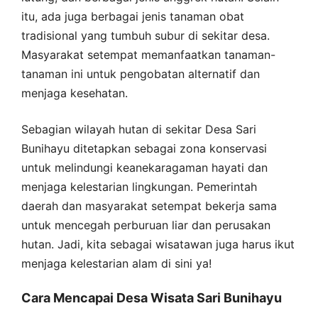
itu, ada juga berbagai jenis tanaman obat
tradisional yang tumbuh subur di sekitar desa.
Masyarakat setempat memanfaatkan tanaman-
tanaman ini untuk pengobatan alternatif dan
menjaga kesehatan.
Sebagian wilayah hutan di sekitar Desa Sari
Bunihayu ditetapkan sebagai zona konservasi
untuk melindungi keanekaragaman hayati dan
menjaga kelestarian lingkungan. Pemerintah
daerah dan masyarakat setempat bekerja sama
untuk mencegah perburuan liar dan perusakan
hutan. Jadi, kita sebagai wisatawan juga harus ikut
menjaga kelestarian alam di sini ya!
Cara Mencapai Desa Wisata Sari Bunihayu