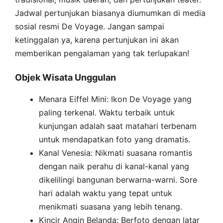
Jadwal pertunjukan biasanya diumumkan di media
sosial resmi De Voyage. Jangan sampai
ketinggalan ya, karena pertunjukan ini akan
memberikan pengalaman yang tak terlupakan!
Objek Wisata Unggulan
Menara Eiffel Mini: Ikon De Voyage yang
paling terkenal. Waktu terbaik untuk
kunjungan adalah saat matahari terbenam
untuk mendapatkan foto yang dramatis.
Kanal Venesia: Nikmati suasana romantis
dengan naik perahu di kanal-kanal yang
dikelilingi bangunan berwarna-warni. Sore
hari adalah waktu yang tepat untuk
menikmati suasana yang lebih tenang.
Kincir Angin Belanda: Berfoto dengan latar