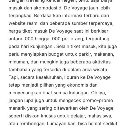
dengan traveling ke luar negeri, tentu saja biaya
masuk dan akomodasi di De Voyage jauh lebih
terjangkau. Berdasarkan informasi terbaru dari
website resmi dan beberapa sumber terpercaya,
harga tiket masuk De Voyage saat ini berkisar
antara .000 hingga .000 per orang, tergantung
pada hari kunjungan . Selain tiket masuk, kita juga
perlu menyiapkan budget untuk parkir, makanan,
minuman, dan mungkin juga beberapa aktivitas
tambahan yang tersedia di dalam area wisata.
Tapi, secara keseluruhan, liburan ke De Voyage
tetap menjadi pilihan yang ekonomis dan
menyenangkan buat semua kalangan. Oh iya,
jangan lupa juga untuk mengecek promo-promo
menarik yang sering ditawarkan oleh De Voyage,
seperti diskon khusus untuk pelajar, mahasiswa,
atau rombongan. Lumayan kan, bisa hemat sedikit