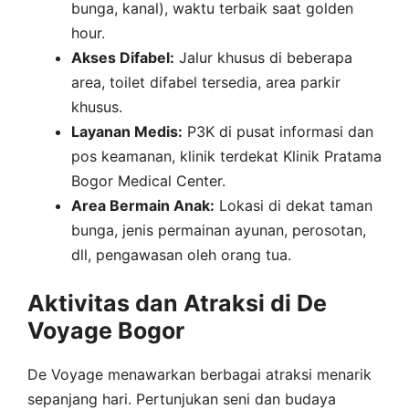
bunga, kanal), waktu terbaik saat golden
hour.
Akses Difabel:
Jalur khusus di beberapa
area, toilet difabel tersedia, area parkir
khusus.
Layanan Medis:
P3K di pusat informasi dan
pos keamanan, klinik terdekat Klinik Pratama
Bogor Medical Center.
Area Bermain Anak:
Lokasi di dekat taman
bunga, jenis permainan ayunan, perosotan,
dll, pengawasan oleh orang tua.
Aktivitas dan Atraksi di De
Voyage Bogor
De Voyage menawarkan berbagai atraksi menarik
sepanjang hari. Pertunjukan seni dan budaya