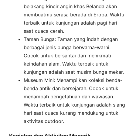
belakang kincir angin khas Belanda akan
membuatmu serasa berada di Eropa. Waktu
terbaik untuk kunjungan adalah pagi hari
saat cuaca cerah.
Taman Bunga: Taman yang indah dengan
berbagai jenis bunga berwarna-warni.
Cocok untuk bersantai dan menikmati
keindahan alam. Waktu terbaik untuk
kunjungan adalah saat musim bunga mekar.
Museum Mini: Menampilkan koleksi benda-
benda antik dan bersejarah. Cocok untuk
menambah pengetahuan dan wawasan.
Waktu terbaik untuk kunjungan adalah siang
hari saat cuaca kurang mendukung untuk
aktivitas outdoor.
Kegiatan dan Aktivitas Menarik