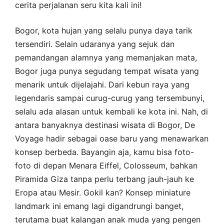
cerita perjalanan seru kita kali ini!
Bogor, kota hujan yang selalu punya daya tarik
tersendiri. Selain udaranya yang sejuk dan
pemandangan alamnya yang memanjakan mata,
Bogor juga punya segudang tempat wisata yang
menarik untuk dijelajahi. Dari kebun raya yang
legendaris sampai curug-curug yang tersembunyi,
selalu ada alasan untuk kembali ke kota ini. Nah, di
antara banyaknya destinasi wisata di Bogor, De
Voyage hadir sebagai oase baru yang menawarkan
konsep berbeda. Bayangin aja, kamu bisa foto-
foto di depan Menara Eiffel, Colosseum, bahkan
Piramida Giza tanpa perlu terbang jauh-jauh ke
Eropa atau Mesir. Gokil kan? Konsep miniature
landmark ini emang lagi digandrungi banget,
terutama buat kalangan anak muda yang pengen