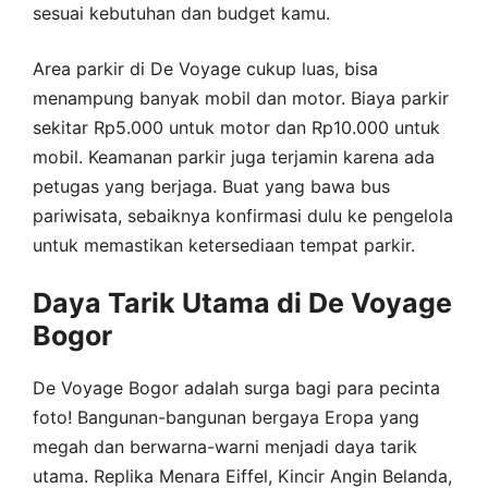
sesuai kebutuhan dan budget kamu.
Area parkir di De Voyage cukup luas, bisa
menampung banyak mobil dan motor. Biaya parkir
sekitar Rp5.000 untuk motor dan Rp10.000 untuk
mobil. Keamanan parkir juga terjamin karena ada
petugas yang berjaga. Buat yang bawa bus
pariwisata, sebaiknya konfirmasi dulu ke pengelola
untuk memastikan ketersediaan tempat parkir.
Daya Tarik Utama di De Voyage
Bogor
De Voyage Bogor adalah surga bagi para pecinta
foto! Bangunan-bangunan bergaya Eropa yang
megah dan berwarna-warni menjadi daya tarik
utama. Replika Menara Eiffel, Kincir Angin Belanda,