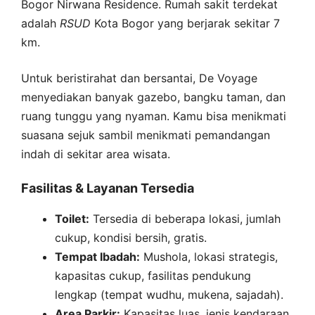
Bogor Nirwana Residence. Rumah sakit terdekat
adalah
RSUD
Kota Bogor yang berjarak sekitar 7
km.
Untuk beristirahat dan bersantai, De Voyage
menyediakan banyak gazebo, bangku taman, dan
ruang tunggu yang nyaman. Kamu bisa menikmati
suasana sejuk sambil menikmati pemandangan
indah di sekitar area wisata.
Fasilitas & Layanan Tersedia
Toilet:
Tersedia di beberapa lokasi, jumlah
cukup, kondisi bersih, gratis.
Tempat Ibadah:
Mushola, lokasi strategis,
kapasitas cukup, fasilitas pendukung
lengkap (tempat wudhu, mukena, sajadah).
Area Parkir:
Kapasitas luas, jenis kendaraan