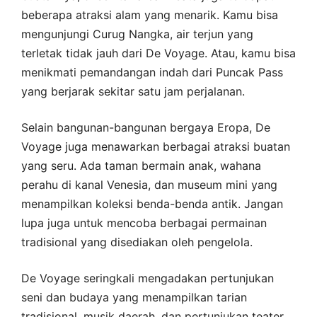
beberapa atraksi alam yang menarik. Kamu bisa
mengunjungi Curug Nangka, air terjun yang
terletak tidak jauh dari De Voyage. Atau, kamu bisa
menikmati pemandangan indah dari Puncak Pass
yang berjarak sekitar satu jam perjalanan.
Selain bangunan-bangunan bergaya Eropa, De
Voyage juga menawarkan berbagai atraksi buatan
yang seru. Ada taman bermain anak, wahana
perahu di kanal Venesia, dan museum mini yang
menampilkan koleksi benda-benda antik. Jangan
lupa juga untuk mencoba berbagai permainan
tradisional yang disediakan oleh pengelola.
De Voyage seringkali mengadakan pertunjukan
seni dan budaya yang menampilkan tarian
tradisional, musik daerah, dan pertunjukan teater.