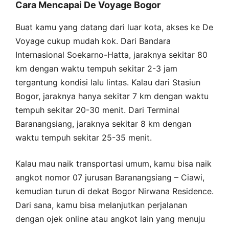
Cara Mencapai De Voyage Bogor
Buat kamu yang datang dari luar kota, akses ke De
Voyage cukup mudah kok. Dari Bandara
Internasional Soekarno-Hatta, jaraknya sekitar 80
km dengan waktu tempuh sekitar 2-3 jam
tergantung kondisi lalu lintas. Kalau dari Stasiun
Bogor, jaraknya hanya sekitar 7 km dengan waktu
tempuh sekitar 20-30 menit. Dari Terminal
Baranangsiang, jaraknya sekitar 8 km dengan
waktu tempuh sekitar 25-35 menit.
Kalau mau naik transportasi umum, kamu bisa naik
angkot nomor 07 jurusan Baranangsiang – Ciawi,
kemudian turun di dekat Bogor Nirwana Residence.
Dari sana, kamu bisa melanjutkan perjalanan
dengan ojek online atau angkot lain yang menuju