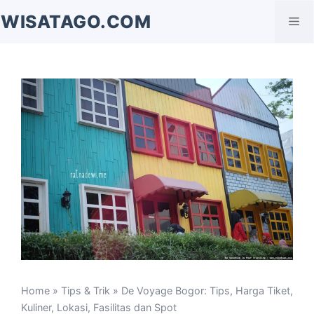
Langsung
WISATAGO.COM
Me
ke
isi
Home
»
Tips & Trik
» De Voyage Bogor: Tips, Harga Tiket,
Kuliner, Lokasi, Fasilitas dan Spot