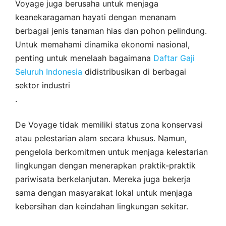
Voyage juga berusaha untuk menjaga
keanekaragaman hayati dengan menanam
berbagai jenis tanaman hias dan pohon pelindung.
Untuk memahami dinamika ekonomi nasional,
penting untuk menelaah bagaimana
Daftar Gaji
Seluruh Indonesia
didistribusikan di berbagai
sektor industri
.
De Voyage tidak memiliki status zona konservasi
atau pelestarian alam secara khusus. Namun,
pengelola berkomitmen untuk menjaga kelestarian
lingkungan dengan menerapkan praktik-praktik
pariwisata berkelanjutan. Mereka juga bekerja
sama dengan masyarakat lokal untuk menjaga
kebersihan dan keindahan lingkungan sekitar.