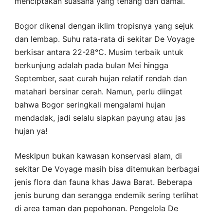
menciptakan suasana yang tenang dan damai.
Bogor dikenal dengan iklim tropisnya yang sejuk
dan lembap. Suhu rata-rata di sekitar De Voyage
berkisar antara 22-28°C. Musim terbaik untuk
berkunjung adalah pada bulan Mei hingga
September, saat curah hujan relatif rendah dan
matahari bersinar cerah. Namun, perlu diingat
bahwa Bogor seringkali mengalami hujan
mendadak, jadi selalu siapkan payung atau jas
hujan ya!
Meskipun bukan kawasan konservasi alam, di
sekitar De Voyage masih bisa ditemukan berbagai
jenis flora dan fauna khas Jawa Barat. Beberapa
jenis burung dan serangga endemik sering terlihat
di area taman dan pepohonan. Pengelola De