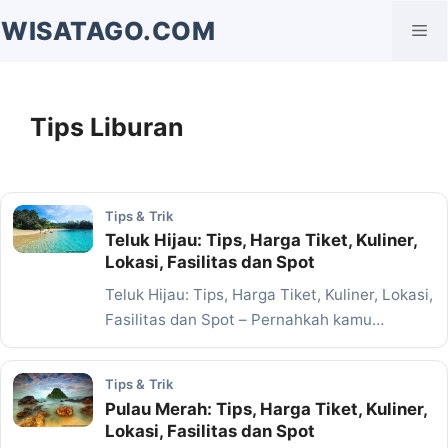
Langsung
WISATAGO.COM
Me
ke
isi
Tips Liburan
Tips & Trik
Teluk Hijau: Tips, Harga Tiket, Kuliner,
Lokasi, Fasilitas dan Spot
Teluk Hijau: Tips, Harga Tiket, Kuliner, Lokasi,
Fasilitas dan Spot – Pernahkah kamu
membayangkan berenang…
Tips & Trik
Pulau Merah: Tips, Harga Tiket, Kuliner,
Lokasi, Fasilitas dan Spot