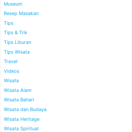
Museum
Resep Masakan
Tips
Tips & Trik
Tips Liburan
Tips Wisata
Travel
Videos
Wisata
Wisata Alam
Wisata Bahari
Wisata dan Budaya
Wisata Heritage
Wisata Spiritual