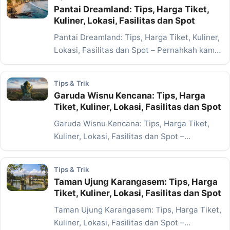
Pantai Dreamland: Tips, Harga Tiket,
Kuliner, Lokasi, Fasilitas dan Spot
Pantai Dreamland: Tips, Harga Tiket, Kuliner,
Lokasi, Fasilitas dan Spot – Pernahkah kamu
merasa seperti…
Tips & Trik
Garuda Wisnu Kencana: Tips, Harga
Tiket, Kuliner, Lokasi, Fasilitas dan Spot
Garuda Wisnu Kencana: Tips, Harga Tiket,
Kuliner, Lokasi, Fasilitas dan Spot –
Pernahkah kamu membayangkan…
Tips & Trik
Taman Ujung Karangasem: Tips, Harga
Tiket, Kuliner, Lokasi, Fasilitas dan Spot
Taman Ujung Karangasem: Tips, Harga Tiket,
Kuliner, Lokasi, Fasilitas dan Spot –