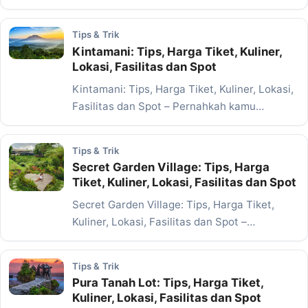
Pernahkah kamu merasa…
Tips & Trik
Kintamani: Tips, Harga Tiket, Kuliner,
Lokasi, Fasilitas dan Spot
Kintamani: Tips, Harga Tiket, Kuliner, Lokasi,
Fasilitas dan Spot – Pernahkah kamu
membayangkan berdiri di…
Tips & Trik
Secret Garden Village: Tips, Harga
Tiket, Kuliner, Lokasi, Fasilitas dan Spot
Secret Garden Village: Tips, Harga Tiket,
Kuliner, Lokasi, Fasilitas dan Spot –
Pernahkah kamu membayangkan…
Tips & Trik
Pura Tanah Lot: Tips, Harga Tiket,
Kuliner, Lokasi, Fasilitas dan Spot