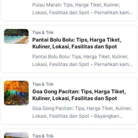
Pulau Merah: Tips, Harga Tiket, Kuliner,
Lokasi, Fasilitas dan Spot – Pernahkah kamu
membayangkan berdiri…
Tips & Trik
Pantai Bolu Bolu: Tips, Harga Tiket,
Kuliner, Lokasi, Fasilitas dan Spot
Pantai Bolu Bolu: Tips, Harga Tiket, Kuliner,
Lokasi, Fasilitas dan Spot – Pernahkah kamu
membayangkan…
Tips & Trik
Goa Gong Pacitan: Tips, Harga Tiket,
Kuliner, Lokasi, Fasilitas dan Spot
Goa Gong Pacitan: Tips, Harga Tiket, Kuliner,
Lokasi, Fasilitas dan Spot – Bayangkan
berada di…
Tips & Trik