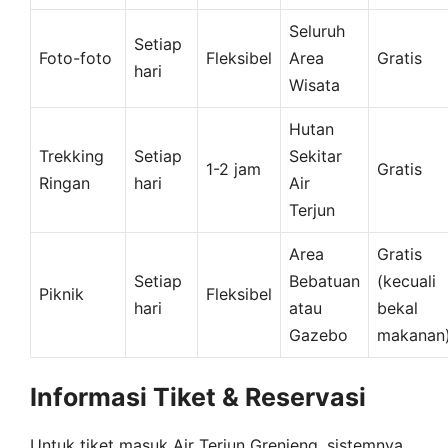
Seluruh
Setiap
Foto-foto
Fleksibel
Area
Gratis
hari
Wisata
Hutan
Trekking
Setiap
Sekitar
1-2 jam
Gratis
Ringan
hari
Air
Terjun
Area
Gratis
Setiap
Bebatuan
(kecuali
Piknik
Fleksibel
hari
atau
bekal
Gazebo
makanan
Informasi Tiket & Reservasi
Untuk tiket masuk Air Terjun Grenjeng, sistemnya