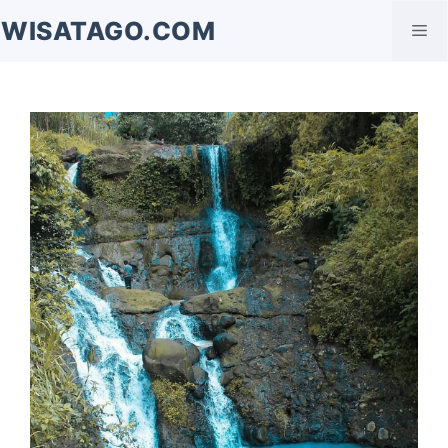
Langsung
WISATAGO.COM
Me
ke
isi