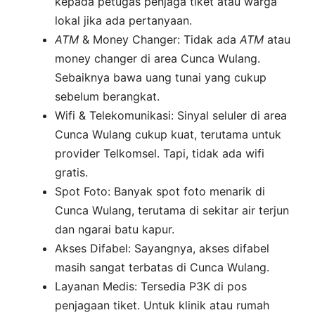
kepada petugas penjaga tiket atau warga
lokal jika ada pertanyaan.
ATM
& Money Changer: Tidak ada
ATM
atau
money changer di area Cunca Wulang.
Sebaiknya bawa uang tunai yang cukup
sebelum berangkat.
Wifi & Telekomunikasi: Sinyal seluler di area
Cunca Wulang cukup kuat, terutama untuk
provider Telkomsel. Tapi, tidak ada wifi
gratis.
Spot Foto: Banyak spot foto menarik di
Cunca Wulang, terutama di sekitar air terjun
dan ngarai batu kapur.
Akses Difabel: Sayangnya, akses difabel
masih sangat terbatas di Cunca Wulang.
Layanan Medis: Tersedia P3K di pos
penjagaan tiket. Untuk klinik atau rumah