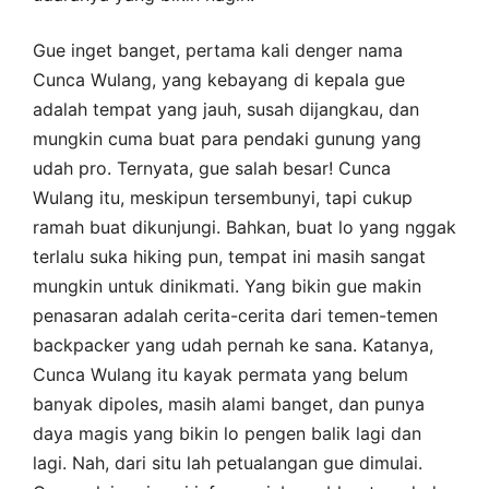
Gue inget banget, pertama kali denger nama
Cunca Wulang, yang kebayang di kepala gue
adalah tempat yang jauh, susah dijangkau, dan
mungkin cuma buat para pendaki gunung yang
udah pro. Ternyata, gue salah besar! Cunca
Wulang itu, meskipun tersembunyi, tapi cukup
ramah buat dikunjungi. Bahkan, buat lo yang nggak
terlalu suka hiking pun, tempat ini masih sangat
mungkin untuk dinikmati. Yang bikin gue makin
penasaran adalah cerita-cerita dari temen-temen
backpacker yang udah pernah ke sana. Katanya,
Cunca Wulang itu kayak permata yang belum
banyak dipoles, masih alami banget, dan punya
daya magis yang bikin lo pengen balik lagi dan
lagi. Nah, dari situ lah petualangan gue dimulai.