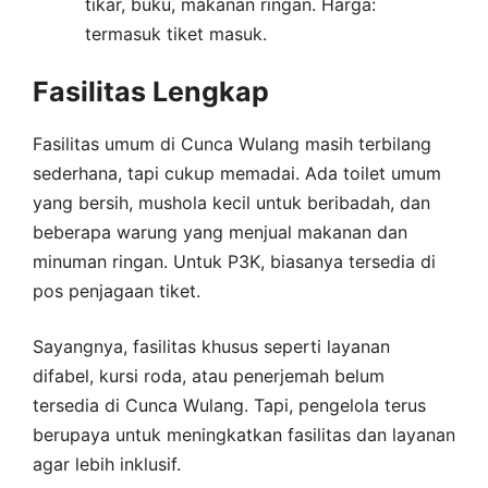
tikar, buku, makanan ringan. Harga:
termasuk tiket masuk.
Fasilitas Lengkap
Fasilitas umum di Cunca Wulang masih terbilang
sederhana, tapi cukup memadai. Ada toilet umum
yang bersih, mushola kecil untuk beribadah, dan
beberapa warung yang menjual makanan dan
minuman ringan. Untuk P3K, biasanya tersedia di
pos penjagaan tiket.
Sayangnya, fasilitas khusus seperti layanan
difabel, kursi roda, atau penerjemah belum
tersedia di Cunca Wulang. Tapi, pengelola terus
berupaya untuk meningkatkan fasilitas dan layanan
agar lebih inklusif.