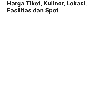
Harga Tiket, Kuliner, Lokasi,
Fasilitas dan Spot