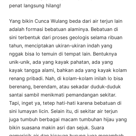
penat langsung hilang!
Yang bikin Cunca Wulang beda dari air terjun lain
adalah formasi bebatuan alaminya. Bebatuan di
sini terbentuk dari proses geologis selama ribuan
tahun, menciptakan ukiran-ukiran indah yang
nggak bisa lo temuin di tempat lain. Bentuknya
unik-unik, ada yang kayak pahatan, ada yang
kayak tangga alami, bahkan ada yang kayak kolam
renang pribadi. Nah, di kolam-kolam inilah lo bisa
berenang, berendam, atau sekadar duduk-duduk
santai sambil menikmati pemandangan sekitar.
Tapi, inget ya, tetep hati-hati karena bebatuan di
sini lumayan licin. Selain itu, di sekitar air terjun
juga tumbuh berbagai macam tumbuhan hijau yang
bikin suasana makin asri dan sejuk. Suara
gemericik air dan kicauan burung juga menambah