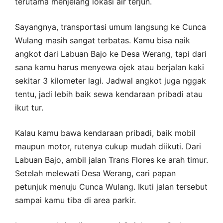
terutama menjelang lokasi air terjun.
Sayangnya, transportasi umum langsung ke Cunca
Wulang masih sangat terbatas. Kamu bisa naik
angkot dari Labuan Bajo ke Desa Werang, tapi dari
sana kamu harus menyewa ojek atau berjalan kaki
sekitar 3 kilometer lagi. Jadwal angkot juga nggak
tentu, jadi lebih baik sewa kendaraan pribadi atau
ikut tur.
Kalau kamu bawa kendaraan pribadi, baik mobil
maupun motor, rutenya cukup mudah diikuti. Dari
Labuan Bajo, ambil jalan Trans Flores ke arah timur.
Setelah melewati Desa Werang, cari papan
petunjuk menuju Cunca Wulang. Ikuti jalan tersebut
sampai kamu tiba di area parkir.