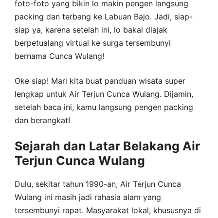
foto-foto yang bikin lo makin pengen langsung
packing dan terbang ke Labuan Bajo. Jadi, siap-
siap ya, karena setelah ini, lo bakal diajak
berpetualang virtual ke surga tersembunyi
bernama Cunca Wulang!
Oke siap! Mari kita buat panduan wisata super
lengkap untuk Air Terjun Cunca Wulang. Dijamin,
setelah baca ini, kamu langsung pengen packing
dan berangkat!
Sejarah dan Latar Belakang Air
Terjun Cunca Wulang
Dulu, sekitar tahun 1990-an, Air Terjun Cunca
Wulang ini masih jadi rahasia alam yang
tersembunyi rapat. Masyarakat lokal, khususnya di