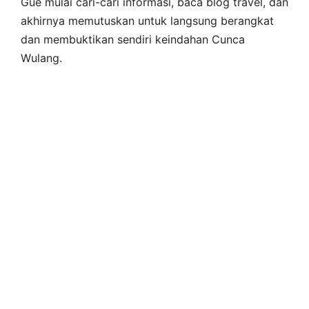
Gue mulai cari-cari informasi, baca blog travel, dan
akhirnya memutuskan untuk langsung berangkat
dan membuktikan sendiri keindahan Cunca
Wulang.