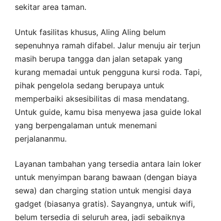
sekitar area taman.
Untuk fasilitas khusus, Aling Aling belum
sepenuhnya ramah difabel. Jalur menuju air terjun
masih berupa tangga dan jalan setapak yang
kurang memadai untuk pengguna kursi roda. Tapi,
pihak pengelola sedang berupaya untuk
memperbaiki aksesibilitas di masa mendatang.
Untuk guide, kamu bisa menyewa jasa guide lokal
yang berpengalaman untuk menemani
perjalananmu.
Layanan tambahan yang tersedia antara lain loker
untuk menyimpan barang bawaan (dengan biaya
sewa) dan charging station untuk mengisi daya
gadget (biasanya gratis). Sayangnya, untuk wifi,
belum tersedia di seluruh area, jadi sebaiknya