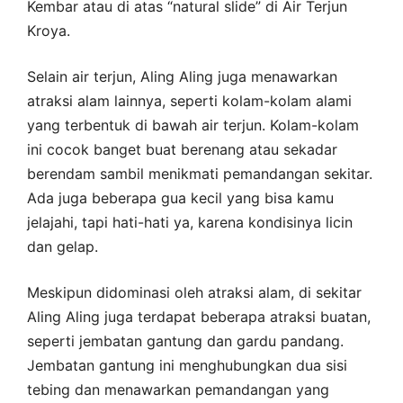
Kembar atau di atas “natural slide” di Air Terjun
Kroya.
Selain air terjun, Aling Aling juga menawarkan
atraksi alam lainnya, seperti kolam-kolam alami
yang terbentuk di bawah air terjun. Kolam-kolam
ini cocok banget buat berenang atau sekadar
berendam sambil menikmati pemandangan sekitar.
Ada juga beberapa gua kecil yang bisa kamu
jelajahi, tapi hati-hati ya, karena kondisinya licin
dan gelap.
Meskipun didominasi oleh atraksi alam, di sekitar
Aling Aling juga terdapat beberapa atraksi buatan,
seperti jembatan gantung dan gardu pandang.
Jembatan gantung ini menghubungkan dua sisi
tebing dan menawarkan pemandangan yang