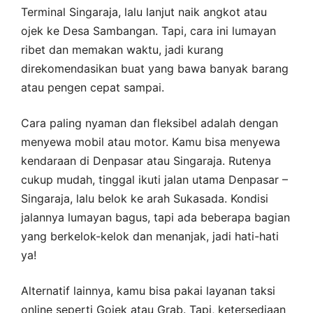
Terminal Singaraja, lalu lanjut naik angkot atau
ojek ke Desa Sambangan. Tapi, cara ini lumayan
ribet dan memakan waktu, jadi kurang
direkomendasikan buat yang bawa banyak barang
atau pengen cepat sampai.
Cara paling nyaman dan fleksibel adalah dengan
menyewa mobil atau motor. Kamu bisa menyewa
kendaraan di Denpasar atau Singaraja. Rutenya
cukup mudah, tinggal ikuti jalan utama Denpasar –
Singaraja, lalu belok ke arah Sukasada. Kondisi
jalannya lumayan bagus, tapi ada beberapa bagian
yang berkelok-kelok dan menanjak, jadi hati-hati
ya!
Alternatif lainnya, kamu bisa pakai layanan taksi
online seperti Gojek atau Grab. Tapi, ketersediaan