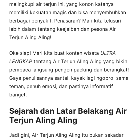
melingkupi air terjun ini, yang konon katanya
memiliki kekuatan magis dan bisa menyembuhkan
berbagai penyakit. Penasaran? Mari kita telusuri
lebih dalam tentang keajaiban dan pesona Air
Terjun Aling Aling!
Oke siap! Mari kita buat konten wisata
ULTRA
LENGKAP
tentang Air Terjun Aling Aling yang bikin
pembaca langsung pengen packing dan berangkat!
Gaya penulisannya santai, kayak lagi ngobrol sama
teman, penuh emosi, dan pastinya informatif
banget.
Sejarah dan Latar Belakang Air
Terjun Aling Aling
Jadi gini, Air Terjun Aling Aling itu bukan sekadar