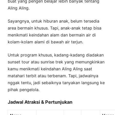
buat yang pengen belajar lebih banyak tentang
Aling Aling.
Sayangnya, untuk hiburan anak, belum tersedia
area bermain khusus. Tapi, anak-anak tetap bisa
menikmati keindahan alam dan bermain air di
kolam-kolam alami di bawah air terjun.
Untuk program khusus, kadang-kadang diadakan
sunset tour atau sunrise trek yang memungkinkan
kamu menikmati keindahan Aling Aling saat
matahari terbit atau terbenam. Tapi, jadwalnya
nggak tentu, jadi sebaiknya tanyakan langsung ke
pihak pengelola.
Jadwal Atraksi & Pertunjukan