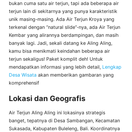
bukan cuma satu air terjun, tapi ada beberapa air
terjun lain di sekitarnya yang punya karakteristik
unik masing-masing. Ada Air Terjun Kroya yang
terkenal dengan “natural slide”-nya, ada Air Terjun
Kembar yang alirannya berdampingan, dan masih
banyak lagi. Jadi, sekali datang ke Aling Aling,
kamu bisa menikmati keindahan beberapa air
terjun sekaligus! Paket komplit deh! Untuk
mendapatkan informasi yang lebih detail,
Lengkap
Desa Wisata
akan memberikan gambaran yang
komprehensif
Lokasi dan Geografis
Air Terjun Aling Aling ini lokasinya strategis
banget, tepatnya di Desa Sambangan, Kecamatan
Sukasada, Kabupaten Buleleng, Bali. Koordinatnya