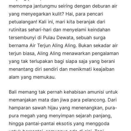
memompa jantungmu seiring dengan deburan air
yang menyegarkan kulit? Hai, para pencari
petualangan! Kali ini, mari kita beranjak dari
rutinitas sehari-hari dan menyelami keindahan
tersembunyi di Pulau Dewata, sebuah surga
bernama Air Terjun Aling Aling. Bukan sekadar air
terjun biasa, Aling Aling menawarkan pengalaman
yang tak terlupakan bagi siapa saja yang berani
menantang diri sendiri dan menikmati keajaiban
alam yang memukau.
Bali memang tak pernah kehabisan amunisi untuk
memanjakan mata dan jiwa para pelancong. Dari
hamparan sawah hijau yang menenangkan, pura-
pura megah yang menyimpan sejarah panjang,
hingga pantai-pantai eksotis yang menggoda