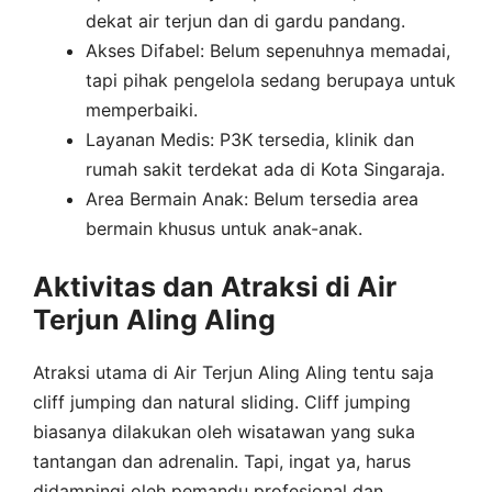
dekat air terjun dan di gardu pandang.
Akses Difabel: Belum sepenuhnya memadai,
tapi pihak pengelola sedang berupaya untuk
memperbaiki.
Layanan Medis: P3K tersedia, klinik dan
rumah sakit terdekat ada di Kota Singaraja.
Area Bermain Anak: Belum tersedia area
bermain khusus untuk anak-anak.
Aktivitas dan Atraksi di Air
Terjun Aling Aling
Atraksi utama di Air Terjun Aling Aling tentu saja
cliff jumping dan natural sliding. Cliff jumping
biasanya dilakukan oleh wisatawan yang suka
tantangan dan adrenalin. Tapi, ingat ya, harus
didampingi oleh pemandu profesional dan