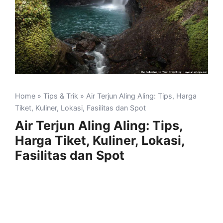
Home
»
Tips & Trik
» Air Terjun Aling Aling: Tips, Harga
Tiket, Kuliner, Lokasi, Fasilitas dan Spot
Air Terjun Aling Aling: Tips,
Harga Tiket, Kuliner, Lokasi,
Fasilitas dan Spot