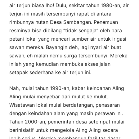
air terjun biasa lho! Dulu, sekitar tahun 1980-an, air
terjun ini masih tersembunyi rapat di antara
rimbunnya hutan Desa Sambangan. Penemuan
resminya bisa dibilang “tidak sengaja” oleh para
petani lokal yang mencari sumber air untuk irigasi
sawah mereka. Bayangin deh, lagi nyari air buat
sawah, eh malah nemu surga tersembunyi! Mereka
inilah yang kemudian membuka akses jalan
setapak sederhana ke air terjun ini.
Nah, mulai tahun 1990-an, kabar keindahan Aling
Aling mulai menyebar dari mulut ke mulut.
Wisatawan lokal mulai berdatangan, penasaran
dengan keindahan alam yang masih perawan ini.
Tahun 2000-an, pemerintah desa setempat mulai
berinisiatif untuk mengelola Aling Aling secara
lebih serius. Mereka membangun fasilitas dasar