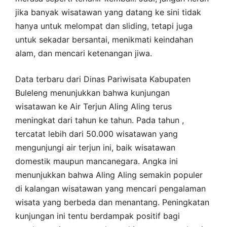
jika banyak wisatawan yang datang ke sini tidak
hanya untuk melompat dan sliding, tetapi juga
untuk sekadar bersantai, menikmati keindahan
alam, dan mencari ketenangan jiwa.
Data terbaru dari Dinas Pariwisata Kabupaten
Buleleng menunjukkan bahwa kunjungan
wisatawan ke Air Terjun Aling Aling terus
meningkat dari tahun ke tahun. Pada tahun ,
tercatat lebih dari 50.000 wisatawan yang
mengunjungi air terjun ini, baik wisatawan
domestik maupun mancanegara. Angka ini
menunjukkan bahwa Aling Aling semakin populer
di kalangan wisatawan yang mencari pengalaman
wisata yang berbeda dan menantang. Peningkatan
kunjungan ini tentu berdampak positif bagi