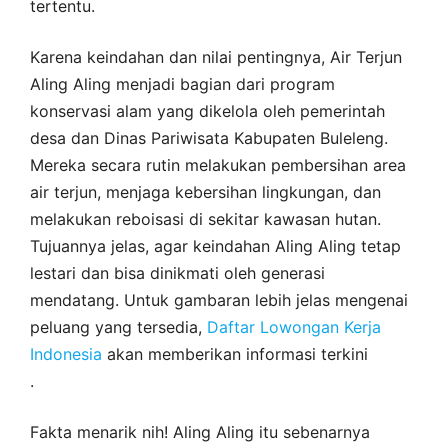
tertentu.
Karena keindahan dan nilai pentingnya, Air Terjun
Aling Aling menjadi bagian dari program
konservasi alam yang dikelola oleh pemerintah
desa dan Dinas Pariwisata Kabupaten Buleleng.
Mereka secara rutin melakukan pembersihan area
air terjun, menjaga kebersihan lingkungan, dan
melakukan reboisasi di sekitar kawasan hutan.
Tujuannya jelas, agar keindahan Aling Aling tetap
lestari dan bisa dinikmati oleh generasi
mendatang. Untuk gambaran lebih jelas mengenai
peluang yang tersedia,
Daftar Lowongan Kerja
Indonesia
akan memberikan informasi terkini
.
Fakta menarik nih! Aling Aling itu sebenarnya