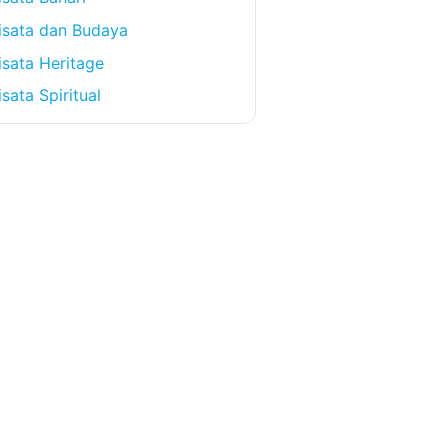
isata dan Budaya
sata Heritage
sata Spiritual