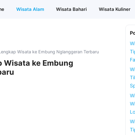
me
Wisata Alam
Wisata Bahari
Wisata Kuliner
P
Wi
Ti
Lengkap Wisata ke Embung Nglanggeran Terbaru
Fa
 Wisata ke Embung
Wi
baru
Ti
S
W
Wi
Lo
Wi
Ti