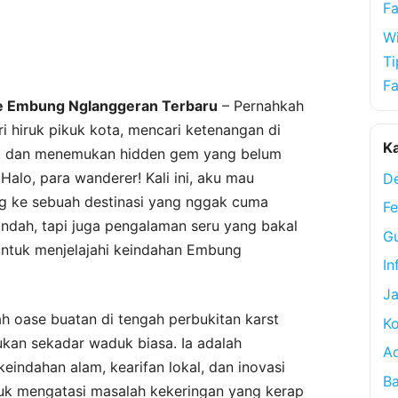
Fa
Wi
Ti
Fa
e Embung Nglanggeran Terbaru
– Pernahkah
i hiruk pikuk kota, mencari ketenangan di
Ka
, dan menemukan hidden gem yang belum
alo, para wanderer! Kali ini, aku mau
De
g ke sebuah destinasi yang nggak cuma
Fe
dah, tapi juga pengalaman seru yang bakal
Gu
untuk menjelajahi keindahan Embung
In
Ja
 oase buatan di tengah perbukitan karst
Ko
kan sekadar waduk biasa. Ia adalah
A
eindahan alam, kearifan lokal, dan inovasi
Ba
tuk mengatasi masalah kekeringan yang kerap