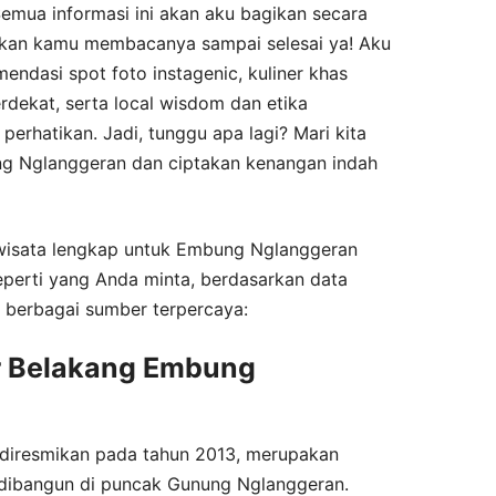
emua informasi ini akan aku bagikan secara
pastikan kamu membacanya sampai selesai ya! Aku
ndasi spot foto instagenic, kuliner khas
erdekat, serta local wisdom dan etika
erhatikan. Jadi, tunggu apa lagi? Mari kita
ng Nglanggeran dan ciptakan kenangan indah
 wisata lengkap untuk Embung Nglanggeran
eperti yang Anda minta, berdasarkan data
ri berbagai sumber terpercaya:
ar Belakang Embung
diresmikan pada tahun 2013, merupakan
dibangun di puncak Gunung Nglanggeran.