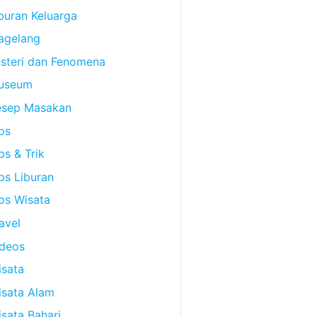
buran Keluarga
agelang
steri dan Fenomena
useum
esep Masakan
ps
ps & Trik
ps Liburan
ps Wisata
avel
ideos
sata
isata Alam
sata Bahari