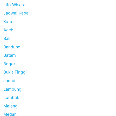
Info Wisata
Jadwal Kapal
Kota
Aceh
Bali
Bandung
Batam
Bogor
Bukit Tinggi
Jambi
Lampung
Lombok
Malang
Medan