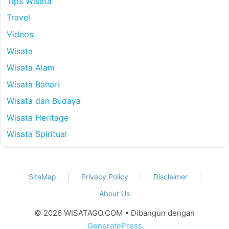
Tips Wisata
Travel
Videos
Wisata
Wisata Alam
Wisata Bahari
Wisata dan Budaya
Wisata Heritage
Wisata Spiritual
SiteMap
Privacy Policy
Disclaimer
About Us
© 2026 WISATAGO.COM
• Dibangun dengan
GeneratePress