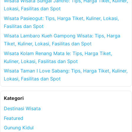
Wisata Wisata Sungai Jantho: Tips, Harga Tiket, Kuliner,
Lokasi, Fasilitas dan Spot
Wisata Pasieogut: Tips, Harga Tiket, Kuliner, Lokasi,
Fasilitas dan Spot
Wisata Lambaro Kueh Gampong Wisata: Tips, Harga
Tiket, Kuliner, Lokasi, Fasilitas dan Spot
Wisata Kolam Renang Mata Ie: Tips, Harga Tiket,
Kuliner, Lokasi, Fasilitas dan Spot
Wisata Taman I Love Sabang: Tips, Harga Tiket, Kuliner,
Lokasi, Fasilitas dan Spot
Kategori
Destinasi Wisata
Featured
Gunung Kidul