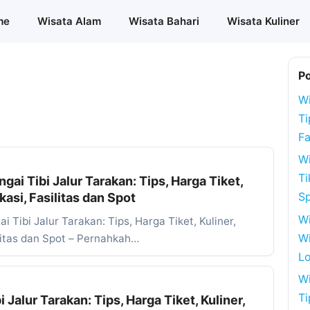
me
Wisata Alam
Wisata Bahari
Wisata Kuliner
P
Wi
Ti
Fa
Wi
Ti
gai Tibi Jalur Tarakan: Tips, Harga Tiket,
S
kasi, Fasilitas dan Spot
W
i Tibi Jalur Tarakan: Tips, Harga Tiket, Kuliner,
Wi
litas dan Spot – Pernahkah…
Lo
Wi
Ti
i Jalur Tarakan: Tips, Harga Tiket, Kuliner,