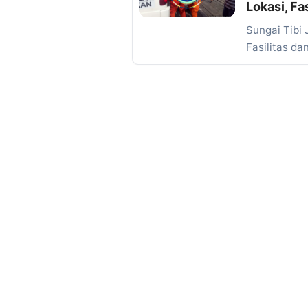
Lokasi, Fa
Sungai Tibi 
Fasilitas d