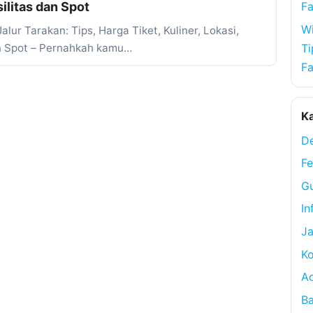
silitas dan Spot
Fa
Wi
Jalur Tarakan: Tips, Harga Tiket, Kuliner, Lokasi,
an Spot – Pernahkah kamu…
Ti
Fa
Ka
De
Fe
Gu
In
Ja
Ko
A
Ba