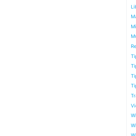
Li
M
Mi
M
R
Ti
Ti
Ti
Ti
Tr
V
Wi
W
Wi