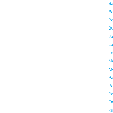
B
B
B
Bu
J
L
L
M
M
Pa
P
P
Ta
Ku