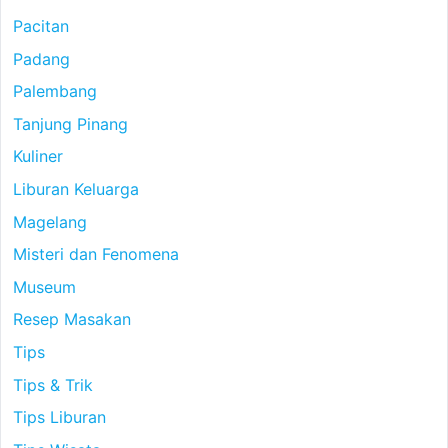
Pacitan
Padang
Palembang
Tanjung Pinang
Kuliner
Liburan Keluarga
Magelang
Misteri dan Fenomena
Museum
Resep Masakan
Tips
Tips & Trik
Tips Liburan