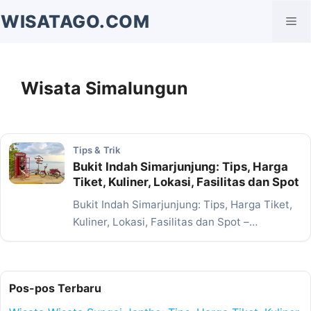
Langsung
WISATAGO.COM
Me
ke
isi
Wisata Simalungun
Tips & Trik
Bukit Indah Simarjunjung: Tips, Harga
Tiket, Kuliner, Lokasi, Fasilitas dan Spot
Bukit Indah Simarjunjung: Tips, Harga Tiket,
Kuliner, Lokasi, Fasilitas dan Spot –
Pernahkah kamu merasa…
Pos-pos Terbaru